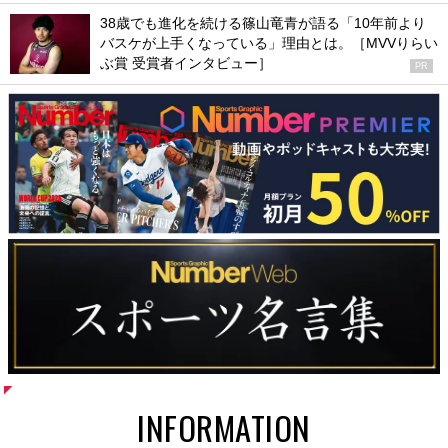
38歳でも進化を続ける篠山竜青が語る「10年前より
バスケが上手くなっている」理由とは。［MVVりらい
ぶ賞 受賞者インタビュー］
PR
INFORMATION