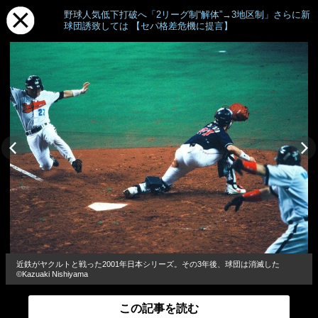
野球人気低下打破へ「2リーグ制“解体”→3地区制」さらに新
球団誘致しては 【セパ格差危機に提言】
近鉄がヤクルトと戦った2001年日本シリーズ。その3年後、球団は消滅した
©Kazuaki Nishiyama
この記事を読む