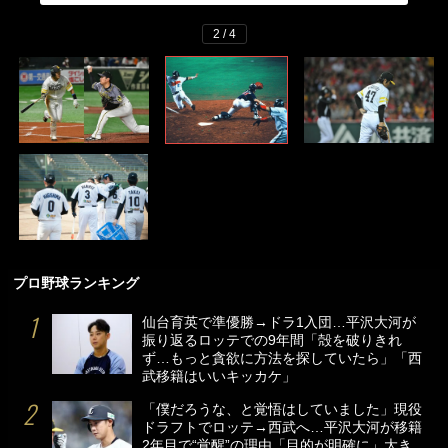
2 / 4
プロ野球ランキング
仙台育英で準優勝→ドラ1入団…平沢大河が
振り返るロッテでの9年間「殻を破りきれ
ず…もっと貪欲に方法を探していたら」「西
武移籍はいいキッカケ」
「僕だろうな、と覚悟はしていました」現役
ドラフトでロッテ→西武へ…平沢大河が移籍
2年目で“覚醒”の理由「目的が明確に」大き