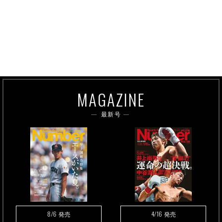
MAGAZINE
最新号
8/6
4/16
発売
発売