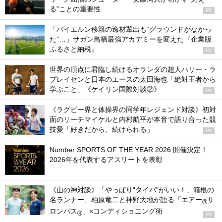
る”ことの重要性
PR
「バイエルン移籍の逸材輩出も“グラウンドがなかっ
た”…」サガン鳥栖最強アカデミーを変えた『企業版
ふるさと納税』
PR
世界の頂点に君臨し続けるオランダの超人ハリー・ラ
ブレイセンと日本のエースの太田海也「絶対王者から
学ぶこと」《ケイリン国際対談②》
PR
《ラグビー界と体操界の同学年レジェンド対談》初対
面のリーチマイケルと内村航平が本音で語り合った競
技愛「好きだから、続けられる」
PR
Number SPORTS OF THE YEAR 2026 開催決定！
2026年を代表するアスリートを表彰
《山の神対談》「やっぱり“タイパ”がいい！」箱根の
名ランナー、柏原竜二と神野大地が語る「エアー
サ
®
ロンパス
」×コンディショニング術
®
PR