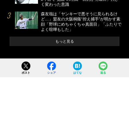
く変わった意識
森友哉は「ヤンキーで悪そうに見られるけ
ど…」盟友の大阪桐蔭“控え捕手”が明かす素
顔「野球にめちゃくちゃ真面目」「ふたりで
よく喧嘩もした」
もっと見る
ポスト
シェア
はてな
送る