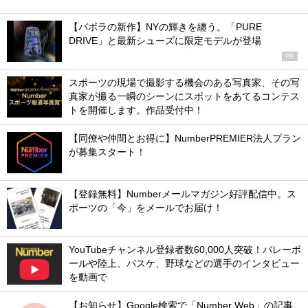
【バボラの新作】NYの輝きを纏う。「PURE
DRIVE」と最新シューズに限定モデルが登場
PR
スポーツの現場で撮影する機会のある写真家、その写
真家が撮る一瞬のシーンにスポットをあてるコンテス
トを開催します。作品受付中！
【同僚や仲間とお得に】NumberPREMIER法人プラン
が募集スタート！
【登録無料】Numberメールマガジン好評配信中。ス
ポーツの「今」をメールでお届け！
YouTubeチャンネル登録者数60,000人突破！バレーボ
ールや陸上、バスケ、野球などの選手のインタビュー
を動画で
【お知らせ】Google検索で「Number Web」の記事