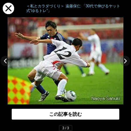
＜私とカラダづくり＞ 遠藤保仁 「30代で伸びるヤット
式“ゆるトレ”」
この記事を読む
3 / 3