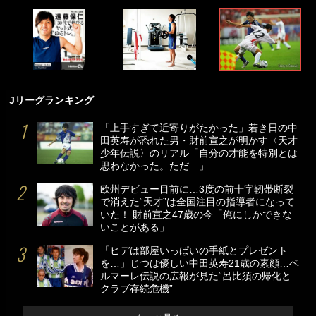
Jリーグランキング
「上手すぎて近寄りがたかった」若き日の中
田英寿が恐れた男・財前宣之が明かす〈天才
少年伝説〉のリアル「自分の才能を特別とは
思わなかった。ただ…」
欧州デビュー目前に…3度の前十字靭帯断裂
で消えた“天才”は全国注目の指導者になって
いた！ 財前宣之47歳の今「俺にしかできな
いことがある」
「ヒデは部屋いっぱいの手紙とプレゼント
を…」じつは優しい中田英寿21歳の素顔…ベ
ルマーレ伝説の広報が見た“呂比須の帰化と
クラブ存続危機”