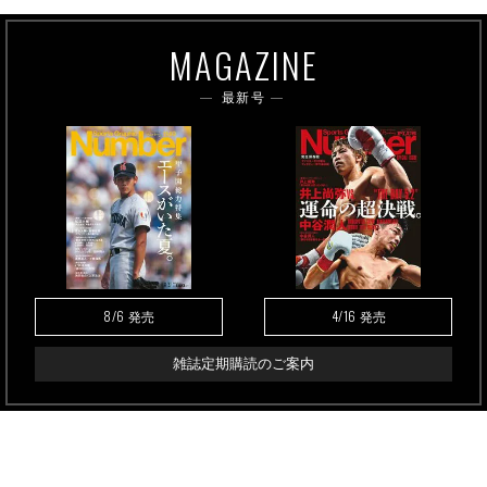
MAGAZINE
最新号
8/6
4/16
発売
発売
雑誌定期購読のご案内