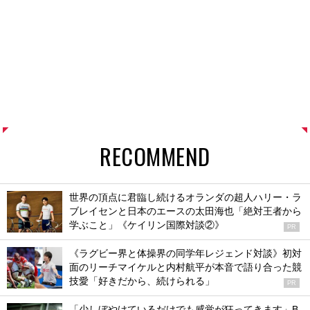
RECOMMEND
世界の頂点に君臨し続けるオランダの超人ハリー・ラ
ブレイセンと日本のエースの太田海也「絶対王者から
学ぶこと」《ケイリン国際対談②》
PR
《ラグビー界と体操界の同学年レジェンド対談》初対
面のリーチマイケルと内村航平が本音で語り合った競
技愛「好きだから、続けられる」
PR
「少しぼやけているだけでも感覚が狂ってきます」B