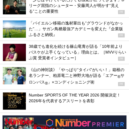
リーグ屈指のシューター・安藤周人が明かす“見え
る”ことの重要性
PR
「バイエルン移籍の逸材輩出も“グラウンドがなかっ
た”…」サガン鳥栖最強アカデミーを変えた『企業版
ふるさと納税』
PR
38歳でも進化を続ける篠山竜青が語る「10年前より
バスケが上手くなっている」理由とは。［MVVりらい
ぶ賞 受賞者インタビュー］
PR
《山の神対談》「やっぱり“タイパ”がいい！」箱根の
名ランナー、柏原竜二と神野大地が語る「エアー
サ
®
ロンパス
」×コンディショニング術
®
PR
Number SPORTS OF THE YEAR 2026 開催決定！
2026年を代表するアスリートを表彰