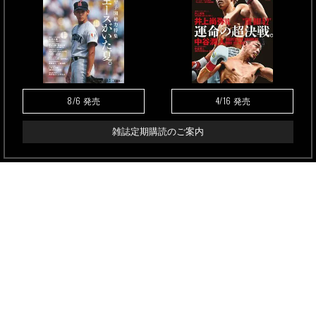
8/6
4/16
発売
発売
雑誌定期購読のご案内