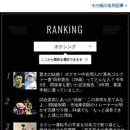
その他の名作記事 >
RANKING
ボクシング
×
ここから競技を選択できます
最新
24時間
週間
驚きの結婚！ ボクサー中谷潤人の“異色ゴルフ
ァー妻”田村亜矢（29歳）ってどんな人？ 今年
3月、関係者も驚いた近況報告「2年間、看護
学校に通っていました」
試合直前にあった“伏線”「この表情を見てみな
よ」3階級制覇・寺地拳四朗のトレーナーが明
かす完勝ウラ側…34歳でも「もっと成長でき
る」と感じた理由
タクシー運転手の手首を日本刀で斬り落とし、