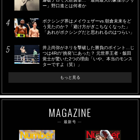
爆破テロで大臣襲撃…「最高最大の豪傑ボクサ
ー」野口進とは何者か
ボクシング界はメイウェザーvs.朝倉未来をど
う見たのか？「避け方がぎこちなくなった」
「あれがボクシングだと思われるのはつらい」
井上尚弥がネリを撃破した勝負のポイント…じ
つは4Rの“挑発”にあった？ 元世界王者・飯田
覚士が驚いた2つの理由「いや、本当のモンス
ターですよ（笑）」
もっと見る
MAGAZINE
最新号