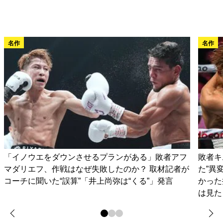
名作
名作
「イノウエをダウンさせるプランがある」敗者アフ
敗者キ
マダリエフ、作戦はなぜ失敗したのか？ 取材記者が
た”異
コーチに聞いた“誤算”「井上尚弥は“くる”」発言
かった
は見た