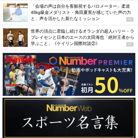
「会場の声は自分を客観視するバロメーター」柔道
48kg級金メダリスト・角田夏実が感じていた声の力
と、声を活かした新たなミッション
PR
世界の頂点に君臨し続けるオランダの超人ハリー・ラ
ブレイセンと日本のエースの太田海也「絶対王者から
学ぶこと」《ケイリン国際対談②》
PR