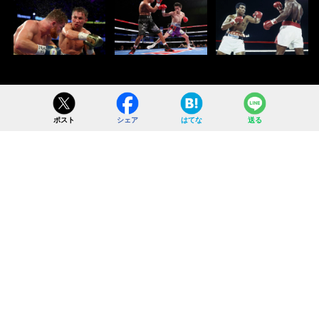
ポスト
シェア
はてな
送る