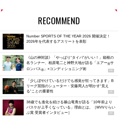
RECOMMEND
Number SPORTS OF THE YEAR 2026 開催決定！
2026年を代表するアスリートを表彰
《山の神対談》「やっぱり“タイパ”がいい！」箱根の
名ランナー、柏原竜二と神野大地が語る「エアー
サ
®
ロンパス
」×コンディショニング術
®
PR
「少しぼやけているだけでも感覚が狂ってきます」B
リーグ屈指のシューター・安藤周人が明かす“見え
る”ことの重要性
PR
38歳でも進化を続ける篠山竜青が語る「10年前より
バスケが上手くなっている」理由とは。［MVVりらい
ぶ賞 受賞者インタビュー］
PR