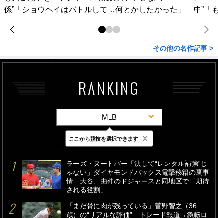
係”「ショウヘイはバトルして…何とかしたかった」
中”「
その他の名作記事 >
RANKING
MLB
×
ここから競技を選択できます
最新
24時間
週間
ラーズ・ヌートバー「決して“レンタル補強”じ
ゃない」ダイヤモンドバックス電撃移籍の裏事
情…大谷、由伸のドジャースと同地区で「期待
される役割」
「まだ骨に肉が残っている」菅野智之（36
歳）の“リアルな評価”…トレード報道→急転ロ