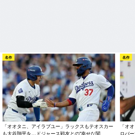
名作
名作
「オオタニ、アイラブユー」ラックスもテオスカー
「オオ
も大谷翔平を…ドジャース戦友との“幸せな関
ロバー