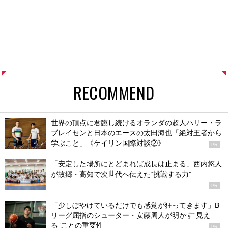
RECOMMEND
世界の頂点に君臨し続けるオランダの超人ハリー・ラ
ブレイセンと日本のエースの太田海也「絶対王者から
学ぶこと」《ケイリン国際対談②》
PR
「安定した場所にとどまれば成長は止まる」西内悠人
が故郷・高知で次世代へ伝えた“挑戦する力”
PR
「少しぼやけているだけでも感覚が狂ってきます」B
リーグ屈指のシューター・安藤周人が明かす“見え
る”ことの重要性
PR