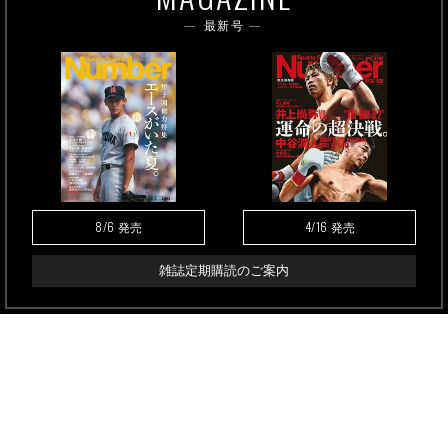
最新号
8/6
4/16
発売
発売
雑誌定期購読のご案内