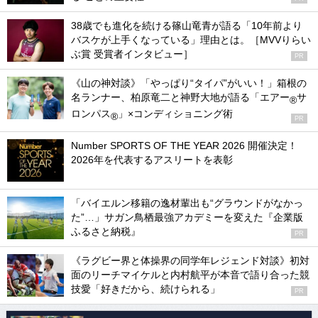
38歳でも進化を続ける篠山竜青が語る「10年前より
バスケが上手くなっている」理由とは。［MVVりらい
ぶ賞 受賞者インタビュー］
PR
《山の神対談》「やっぱり“タイパ”がいい！」箱根の
名ランナー、柏原竜二と神野大地が語る「エアー
サ
®
ロンパス
」×コンディショニング術
®
PR
Number SPORTS OF THE YEAR 2026 開催決定！
2026年を代表するアスリートを表彰
「バイエルン移籍の逸材輩出も“グラウンドがなかっ
た”…」サガン鳥栖最強アカデミーを変えた『企業版
ふるさと納税』
PR
《ラグビー界と体操界の同学年レジェンド対談》初対
面のリーチマイケルと内村航平が本音で語り合った競
技愛「好きだから、続けられる」
PR