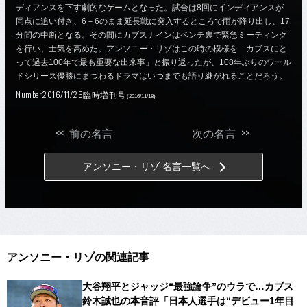
ディアンスを下す劇的なゲームとなった。試合は8回にインディアンスが
同点に追い付き、6－6のまま延長戦に突入するところで雨が降り出し、17
分間の中断となる。その間にカブスナインはベンチ裏で緊急ミーティング
を行い、士気を高めた。アンソニー・リゾはこの時の模様を「カブスにと
って過去100年で最も重要な出来事」と振り返ったが、108年ぶりのワール
ドシリーズ優勝にまつわるドラマはいつまでも語り継がれることだろう。
Number2016/11/25臨時増刊号
(2016/11/18)
<<
>>
前の名言
次の名言
アンソニー・リゾ 名言一覧へ
アンソニー・リゾの関連記事
大谷翔平とジャッジ“最強論争”のウラで…カブス
鈴木誠也の本音評「日本人選手は“デビュー1年目