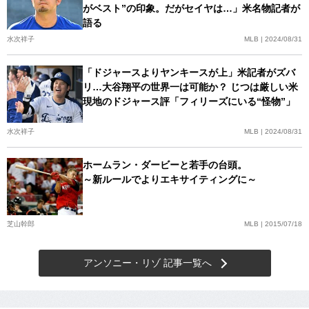
がベスト”の印象。だがセイヤは…」米名物記者が
語る
水次祥子
MLB | 2024/08/31
「ドジャースよりヤンキースが上」米記者がズバ
リ…大谷翔平の世界一は可能か？ じつは厳しい米
現地のドジャース評「フィリーズにいる“怪物”」
水次祥子
MLB | 2024/08/31
ホームラン・ダービーと若手の台頭。
～新ルールでよりエキサイティングに～
芝山幹郎
MLB | 2015/07/18
アンソニー・リゾ 記事一覧へ