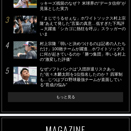
ッキーズ残留のなぜ？ 米球界の“データ信仰”が
見落とした実力
「まじでうるせぇな」ホワイトソックス村上宗
隆“あえて発した”言葉の真意…低すぎた下馬評
→大躍進「シカゴに熱狂を呼ぶ」スラッガーの
いま
村上宗隆「弱いと決めつけるのは記者の人たち
だけ」100敗チームが躍進…ホワイトソックス
に何が起きているのか「勝つ集団」率いる村上
の“激変した評価”
なぜソフトバンクは“入団辞退リスクあっ
た”佐々木麟太郎を1位指名したのか？ 四軍制
も…じつはプロ野球最強チームが直面してい
る“育成の悩み”
もっと見る
MAGAZINE