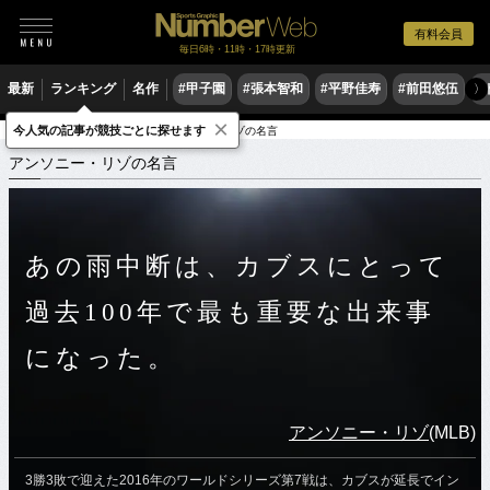
有料会員
毎日6時・11時・17時更新
最新
ランキング
名作
#甲子園
#張本智和
#平野佳寿
#前田悠伍
#
〉
×
今人気の記事が競技ごとに探せます
スポーツ名言集
ア
アンソニー・リゾの名言
アンソニー・リゾの名言
あの雨中断は、カブスにとって
過去100年で最も重要な出来事
になった。
アンソニー・リゾ
(MLB)
3勝3敗で迎えた2016年のワールドシリーズ第7戦は、カブスが延長でイン