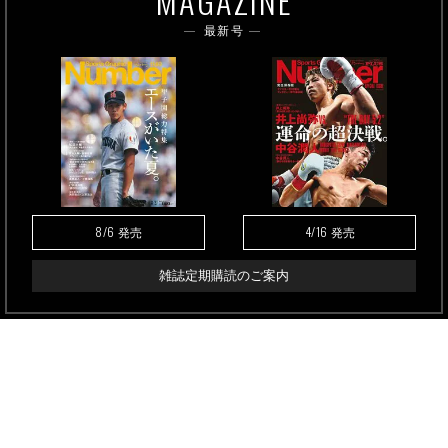
MAGAZINE
最新号
8/6
4/16
発売
発売
雑誌定期購読のご案内