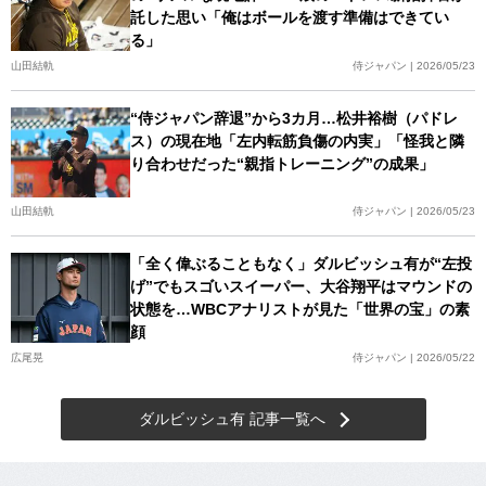
託した思い「俺はボールを渡す準備はできてい
る」
山田結軌
侍ジャパン | 2026/05/23
“侍ジャパン辞退”から3カ月…松井裕樹（パドレ
ス）の現在地「左内転筋負傷の内実」「怪我と隣
り合わせだった“親指トレーニング”の成果」
山田結軌
侍ジャパン | 2026/05/23
「全く偉ぶることもなく」ダルビッシュ有が“左投
げ”でもスゴいスイーパー、大谷翔平はマウンドの
状態を…WBCアナリストが見た「世界の宝」の素
顔
広尾晃
侍ジャパン | 2026/05/22
ダルビッシュ有 記事一覧へ