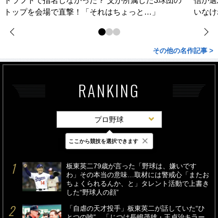
ドラフトで指名しなかった？ 父が所属した3球団の
信が選
トップを会場で直撃！「それはちょっと…」
いなけ
その他の名作記事 >
RANKING
プロ野球
×
ここから競技を選択できます
最新
24時間
週間
板東英二79歳が言った「野球は、嫌いです
わ」その本当の意味…取材には警戒心「またお
ちょくられるんか、と」タレント活動で上書き
した“野球人の顔”
「自虐の天才投手」板東英二が話していた“ひ
とつの嘘”…「じつは長嶋茂雄・王貞治キラー