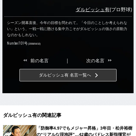
ダルビッシュ有
(プロ野球)
シーズン開幕直後、今年の目標を問われて。「今日のことしか考えられな
い」という、一戦一戦に懸ける集中力こそがダルビッシュの強さの原動力
なのかもしれない。
Number701号
(2008/04/10)
<<
>>
前の名言
｜
次の名言
ダルビッシュ有 名言一覧へ
ダルビッシュ有の関連記事
「防御率4.97でもメジャー昇格」3年目・松井裕樹
の“リアルな現地評”…42歳のパドレス新指揮官が