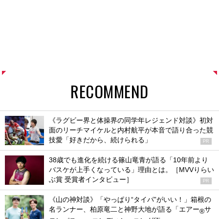
RECOMMEND
《ラグビー界と体操界の同学年レジェンド対談》初対
面のリーチマイケルと内村航平が本音で語り合った競
技愛「好きだから、続けられる」
PR
38歳でも進化を続ける篠山竜青が語る「10年前より
バスケが上手くなっている」理由とは。［MVVりらい
ぶ賞 受賞者インタビュー］
PR
《山の神対談》「やっぱり“タイパ”がいい！」箱根の
名ランナー、柏原竜二と神野大地が語る「エアー
サ
®