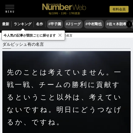
有料会員
毎日6時・11時・17時更新
最新
ランキング
名作
#甲子園
#Jリーグ
#中村剛也
#佐々木朗希
〉
×
今人気の記事が競技ごとに探せます
スポーツ名言集
タ
ダルビッシュ有の名言
ダルビッシュ有の名言
先のことは考えていません。一
戦一戦、チームの勝利に貢献す
るということ以外は、考えてい
ないですね。明日にどうつなげ
るか、ですね。