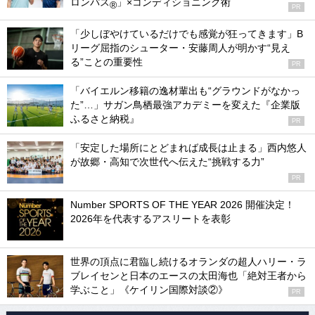
ロンパス
」×コンディショニング術
®
PR
「少しぼやけているだけでも感覚が狂ってきます」B
リーグ屈指のシューター・安藤周人が明かす“見え
る”ことの重要性
PR
「バイエルン移籍の逸材輩出も“グラウンドがなかっ
た”…」サガン鳥栖最強アカデミーを変えた『企業版
ふるさと納税』
PR
「安定した場所にとどまれば成長は止まる」西内悠人
が故郷・高知で次世代へ伝えた“挑戦する力”
PR
Number SPORTS OF THE YEAR 2026 開催決定！
2026年を代表するアスリートを表彰
世界の頂点に君臨し続けるオランダの超人ハリー・ラ
ブレイセンと日本のエースの太田海也「絶対王者から
学ぶこと」《ケイリン国際対談②》
PR