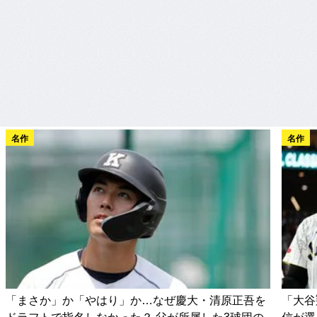
名作
名作
「まさか」か「やはり」か…なぜ慶大・清原正吾を
「大谷