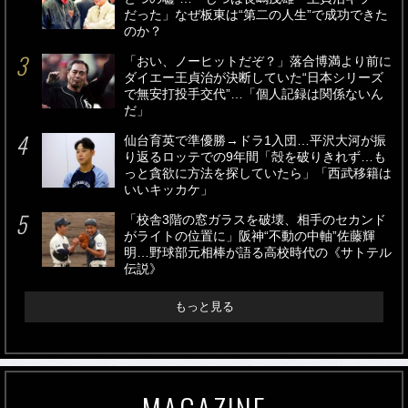
だった」なぜ板東は“第二の人生”で成功できた
のか？
「おい、ノーヒットだぞ？」落合博満より前に
ダイエー王貞治が決断していた“日本シリーズ
で無安打投手交代”…「個人記録は関係ないん
だ」
仙台育英で準優勝→ドラ1入団…平沢大河が振
り返るロッテでの9年間「殻を破りきれず…も
っと貪欲に方法を探していたら」「西武移籍は
いいキッカケ」
「校舎3階の窓ガラスを破壊、相手のセカンド
がライトの位置に」阪神“不動の中軸”佐藤輝
明…野球部元相棒が語る高校時代の《サトテル
伝説》
もっと見る