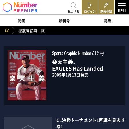
見つける
ログイン
新規登録
動画
最新号
特集
掲載号記事一覧
号
Sports Graphic Number 619
楽天主義。
EAGLES Has Landed
2005年1月13日発売
CL決勝トーナメント1回戦を見逃す
な！