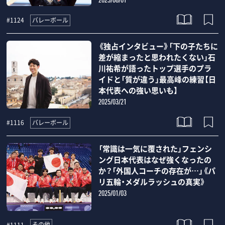
2025/08/01
バレーボール
#1124
《独占インタビュー》「下の子たちに
差が縮まったと思われたくない」石
川祐希が語ったトップ選手のプラ
イドと「質が違う」最高峰の練習【日
本代表への強い思いも】
2025/03/21
バレーボール
#1116
「常識は一気に覆された」フェンシ
ング日本代表はなぜ強くなったの
か？「外国人コーチの存在が…」《パ
リ五輪・メダルラッシュの真実》
2025/01/03
その他
#1111