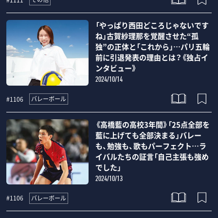
「やっぱり西田どころじゃないです
ね」古賀紗理那を覚醒させた“孤
独”の正体と「これから」…パリ五輪
前に引退発表の理由とは？《独占イ
ンタビュー》
2024/10/14
バレーボール
#1106
《高橋藍の高校3年間》「25点全部を
藍に上げても全部決まる」バレー
も、勉強も、歌もパーフェクト…ラ
イバルたちの証言「自己主張も強め
でした」
2024/10/13
バレーボール
#1106