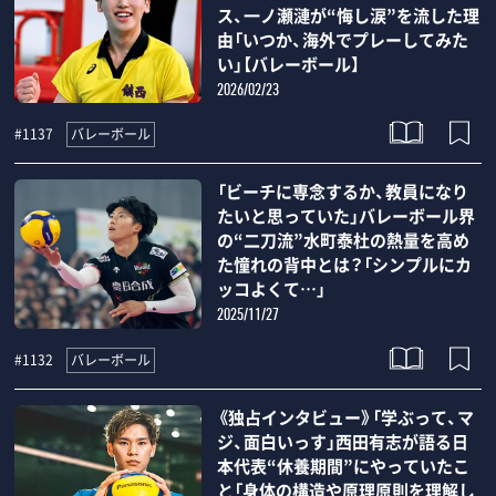
ス、一ノ瀬漣が“悔し涙”を流した理
由「いつか、海外でプレーしてみた
い」【バレーボール】
2026/02/23
バレーボール
#1137
「ビーチに専念するか、教員になり
たいと思っていた」バレーボール界
の“二刀流”水町泰杜の熱量を高め
た憧れの背中とは？「シンプルにカ
ッコよくて…」
2025/11/27
バレーボール
#1132
《独占インタビュー》「学ぶって、マ
ジ、面白いっす」西田有志が語る日
本代表“休養期間”にやっていたこ
と「身体の構造や原理原則を理解し