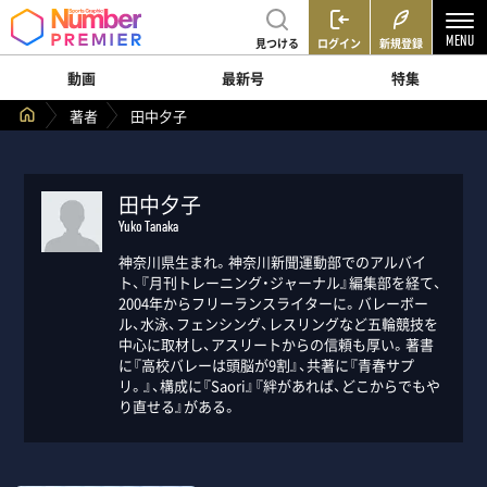
見つける
ログイン
新規登録
動画
最新号
特集
著者
田中夕子
田中夕子
Yuko Tanaka
神奈川県生まれ。神奈川新聞運動部でのアルバイ
ト、『月刊トレーニング・ジャーナル』編集部を経て、
2004年からフリーランスライターに。バレーボー
ル、水泳、フェンシング、レスリングなど五輪競技を
中心に取材し、アスリートからの信頼も厚い。著書
に『高校バレーは頭脳が9割』、共著に『青春サプ
リ。』、構成に『Saori』『絆があれば、どこからでもや
り直せる』がある。