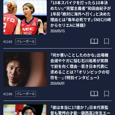
「10本スパイクを打ったら10本決
めたい」“完璧主義者”和田由紀子が
1年前「絶対に海外へ行く」と決めた
理由とは「毎年必死です」《NEC川崎
からセリエAに移籍》
2026/05/15
バレーボール
#1142
「何か悪いことしたのかな」出場機
会減やケガに悩む石川祐希が笑顔
で前を向く理由…若き日本代表に
求めることは？「オリンピックの切
符を…」《特別インタビュー》
2026/04/01
バレーボール
#1140
「彼は本当に17歳か？」日本代表監
督も驚愕の才能…鎮西高2年生エー