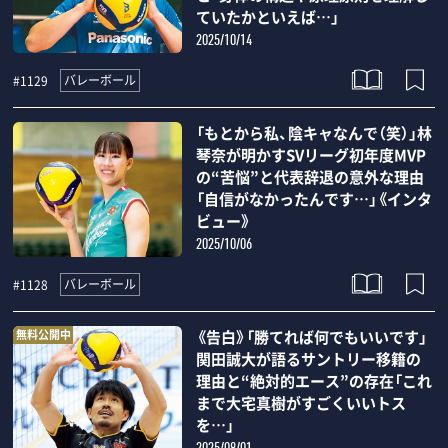
ていたかといえば…」
2025/10/14
バレーボール
#1129
「もとから私、陰キャなんで（笑）」林
琴奈が明かすSVリーグ初年度MVP
の“苦悩”と代表辞退の意外な理由
「自信がなかったんです…」《インタ
ビュー》
2025/10/06
バレーボール
#1128
無料公開中
《告白》「勝てれば何でもいいです」
関田誠大が語るサントリー移籍の
理由と“絶対的エース”の存在「これ
まで大宅真樹がすごくいいトス
を…」