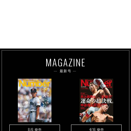
MAGAZINE
最新号
8/6
4/16
発売
発売