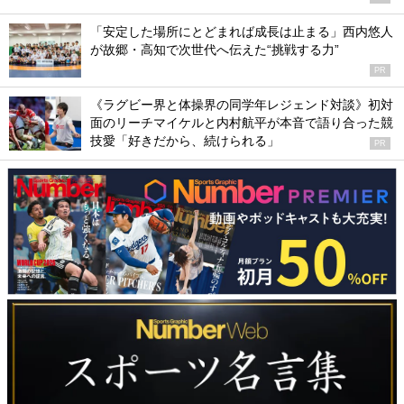
「安定した場所にとどまれば成長は止まる」西内悠人
が故郷・高知で次世代へ伝えた“挑戦する力”
PR
《ラグビー界と体操界の同学年レジェンド対談》初対
面のリーチマイケルと内村航平が本音で語り合った競
技愛「好きだから、続けられる」
PR