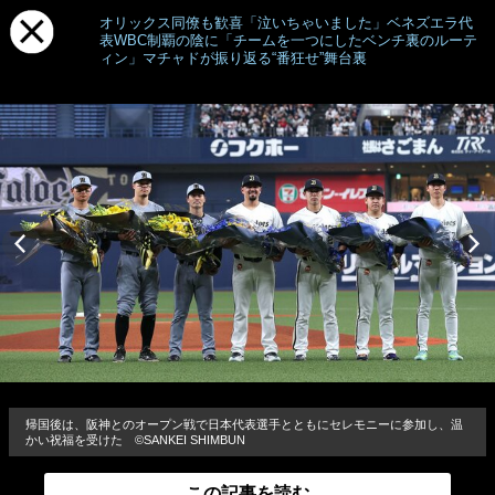
オリックス同僚も歓喜「泣いちゃいました」ベネズエラ代
表WBC制覇の陰に「チームを一つにしたベンチ裏のルーテ
ィン」マチャドが振り返る“番狂せ”舞台裏
帰国後は、阪神とのオープン戦で日本代表選手とともにセレモニーに参加し、温
かい祝福を受けた ©SANKEI SHIMBUN
この記事を読む