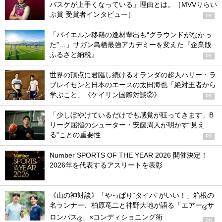
バスケが上手くなっている」理由とは。［MVVりらい
ぶ賞 受賞者インタビュー］
PR
「バイエルン移籍の逸材輩出も“グラウンドがなかっ
た”…」サガン鳥栖最強アカデミーを変えた『企業版
ふるさと納税』
PR
世界の頂点に君臨し続けるオランダの超人ハリー・ラ
ブレイセンと日本のエースの太田海也「絶対王者から
学ぶこと」《ケイリン国際対談②》
PR
「少しぼやけているだけでも感覚が狂ってきます」B
リーグ屈指のシューター・安藤周人が明かす“見え
る”ことの重要性
PR
Number SPORTS OF THE YEAR 2026 開催決定！
2026年を代表するアスリートを表彰
《山の神対談》「やっぱり“タイパ”がいい！」箱根の
名ランナー、柏原竜二と神野大地が語る「エアー
サ
®
ロンパス
」×コンディショニング術
®
PR