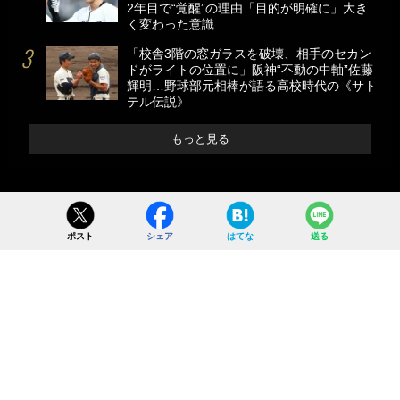
2年目で“覚醒”の理由「目的が明確に」大き
く変わった意識
「校舎3階の窓ガラスを破壊、相手のセカン
ドがライトの位置に」阪神“不動の中軸”佐藤
輝明…野球部元相棒が語る高校時代の《サト
テル伝説》
もっと見る
ポスト
シェア
はてな
送る