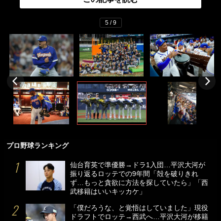
5 / 9
プロ野球ランキング
仙台育英で準優勝→ドラ1入団…平沢大河が
振り返るロッテでの9年間「殻を破りきれ
ず…もっと貪欲に方法を探していたら」「西
武移籍はいいキッカケ」
「僕だろうな、と覚悟はしていました」現役
ドラフトでロッテ→西武へ…平沢大河が移籍