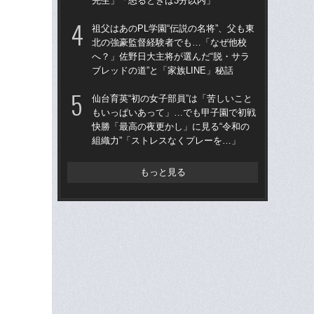
先生」「怒るときは3分以内」
な
祖父はあのPL学園“伝説の名将”、父も東
祖父
北の強豪監督経験者でも…「なぜ他校
北
へ？」佐野日大主将が選んだ“脱・サラ
へ？
ブレッドの道”と「家族LINE」秘話
ブレ
仙台育英“初の女子部員”は「苦しいこと
仙台
もいっぱいあって」…でも甲子園で初戦
も
快勝「最高の夜更かし」に見る“令和の
快勝
組織力”「ストレスなくプレーを…」
組織
もっと見る