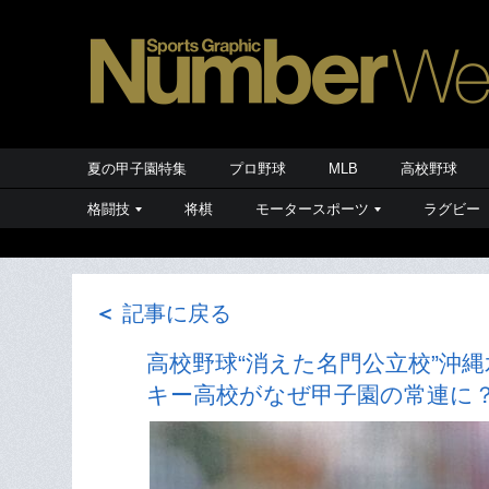
夏の甲子園特集
プロ野球
MLB
高校野球
格闘技
将棋
モータースポーツ
ラグビー
＜
記事に戻る
高校野球“消えた名門公立校”沖
キー高校がなぜ甲子園の常連に