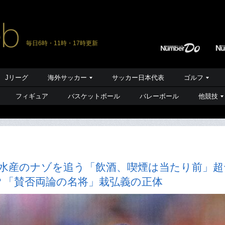
毎日6時・11時・17時更新
Jリーグ
海外サッカー
サッカー日本代表
ゴルフ
フィギュア
バスケットボール
バレーボール
他競技
縄水産のナゾを追う「飲酒、喫煙は当たり前」超
？「賛否両論の名将」栽弘義の正体