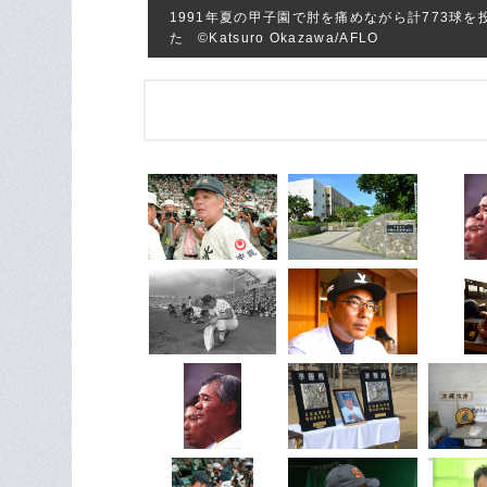
1991年夏の甲子園で肘を痛めながら計773球
た ©Katsuro Okazawa/AFLO