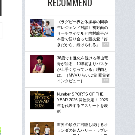
RECOMMEND
《ラグビー界と体操界の同学
年レジェンド対談》初対面の
リーチマイケルと内村航平が
本音で語り合った競技愛「好
きだから、続けられる」
PR
38歳でも進化を続ける篠山竜
青が語る「10年前よりバスケ
が上手くなっている」理由と
は。［MVVりらいぶ賞 受賞者
インタビュー］
PR
Number SPORTS OF THE
YEAR 2026 開催決定！ 2026
年を代表するアスリートを表
彰
世界の頂点に君臨し続けるオ
ランダの超人ハリー・ラブレ