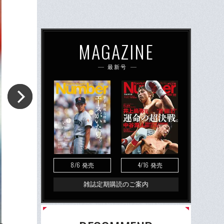
MAGAZINE
最新号
8/6
4/16
発売
発売
雑誌定期購読のご案内