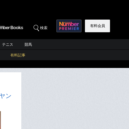
有料会員
検索
テニス
競馬
有料記事
ヤン