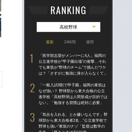
RANKING
高校野球
最新
24時間
週間
「医学部志望がメンバーに4人」福岡の
「
公立進学校が“甲子園出場”の衝撃…それ
公立
でも東筑が“野球のチーム”で挑んだワケ
でも
は？「さすがに勉強に身が入らなくて」
は
「一般入試9割で甲子園」福岡の東筑は
「
なぜ強い？ 野球部から東大合格の公立
球部
進学校「高校野球は人間形成が目的では
野球
ない」「勉強する習慣は絶対に必要」
先
「気合を入れる、とか嫌いなんです」野
「
球部から東大合格者2名…“公立進学校で
なぜ
野球も強い”東筑のナゾ「監督は数学の
進