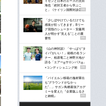
イセンと日本のエースの太田
海也「絶対王者から学ぶこ
と」《ケイリン国際対談②》
PR
「少しぼやけているだけでも
感覚が狂ってきます」Bリー
グ屈指のシューター・安藤周
人が明かす“見える”ことの重
要性
PR
《山の神対談》「やっぱり“タ
イパ”がいい！」箱根の名ラン
ナー、柏原竜二と神野大地が
語る「エアー
サロンパス
」
®
®
×コンディショニング術
PR
「バイエルン移籍の逸材輩出
も“グラウンドがなかっ
た”…」サガン鳥栖最強アカデ
ミーを変えた『企業版ふるさ
と納税』
PR