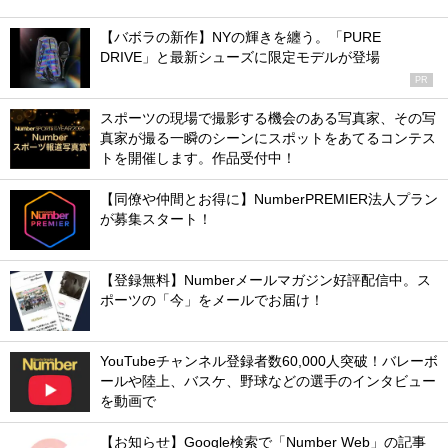
【バボラの新作】NYの輝きを纏う。「PURE
DRIVE」と最新シューズに限定モデルが登場
PR
スポーツの現場で撮影する機会のある写真家、その写
真家が撮る一瞬のシーンにスポットをあてるコンテス
トを開催します。作品受付中！
【同僚や仲間とお得に】NumberPREMIER法人プラン
が募集スタート！
【登録無料】Numberメールマガジン好評配信中。ス
ポーツの「今」をメールでお届け！
YouTubeチャンネル登録者数60,000人突破！バレーボ
ールや陸上、バスケ、野球などの選手のインタビュー
を動画で
【お知らせ】Google検索で「Number Web」の記事