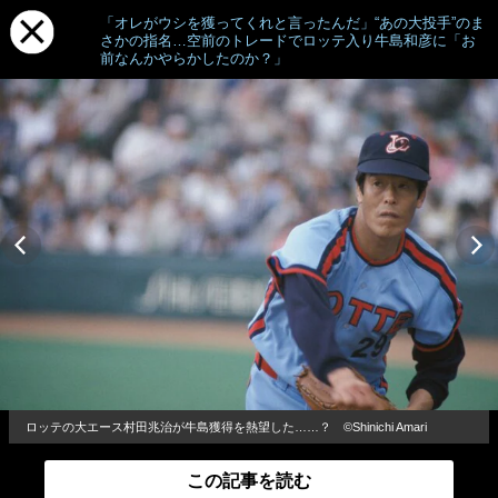
「オレがウシを獲ってくれと言ったんだ」“あの大投手”のま
さかの指名…空前のトレードでロッテ入り牛島和彦に「お
前なんかやらかしたのか？」
ロッテの大エース村田兆治が牛島獲得を熱望した……？ ©Shinichi Amari
この記事を読む