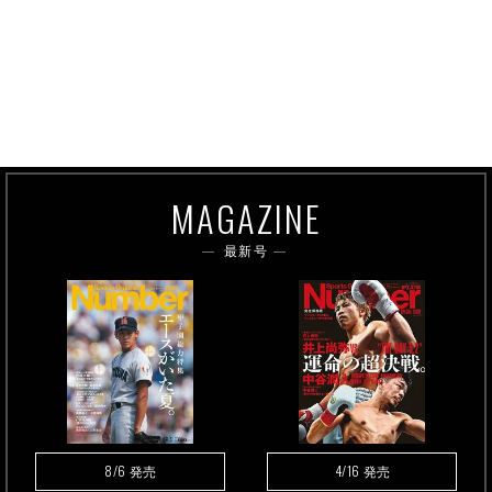
MAGAZINE
最新号
8/6
4/16
発売
発売