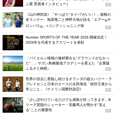
ぶ賞 受賞者インタビュー］
PR
《山の神対談》「やっぱり“タイパ”がいい！」箱根の
名ランナー、柏原竜二と神野大地が語る「エアー
サ
®
ロンパス
」×コンディショニング術
®
PR
Number SPORTS OF THE YEAR 2026 開催決定！
2026年を代表するアスリートを表彰
「バイエルン移籍の逸材輩出も“グラウンドがなかっ
た”…」サガン鳥栖最強アカデミーを変えた『企業版
ふるさと納税』
PR
世界の頂点に君臨し続けるオランダの超人ハリー・ラ
ブレイセンと日本のエースの太田海也「絶対王者から
学ぶこと」《ケイリン国際対談②》
PR
「少しぼやけているだけでも感覚が狂ってきます」B
リーグ屈指のシューター・安藤周人が明かす“見え
る”ことの重要性
PR