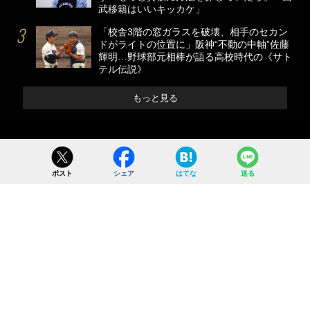
武移籍はいいキッカケ」
「校舎3階の窓ガラスを破壊、相手のセカン
ドがライトの位置に」阪神“不動の中軸”佐藤
輝明…野球部元相棒が語る高校時代の《サト
テル伝説》
もっと見る
ポスト
シェア
はてな
送る