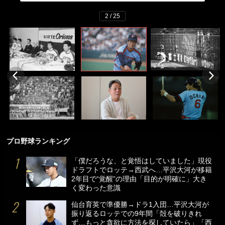
2 / 25
プロ野球ランキング
「僕だろうな、と覚悟はしていました」現役
ドラフトでロッテ→西武へ…平沢大河が移籍
2年目で“覚醒”の理由「目的が明確に」大き
く変わった意識
仙台育英で準優勝→ドラ1入団…平沢大河が
振り返るロッテでの9年間「殻を破りきれ
ず…もっと貪欲に方法を探していたら」「西