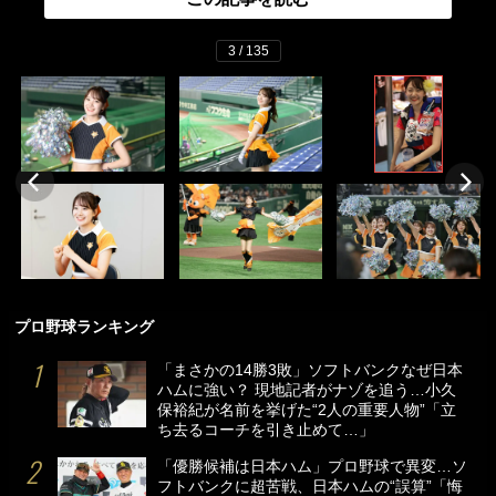
3 / 135
プロ野球ランキング
「まさかの14勝3敗」ソフトバンクなぜ日本
ハムに強い？ 現地記者がナゾを追う…小久
保裕紀が名前を挙げた“2人の重要人物”「立
ち去るコーチを引き止めて…」
「優勝候補は日本ハム」プロ野球で異変…ソ
フトバンクに超苦戦、日本ハムの“誤算”「悔