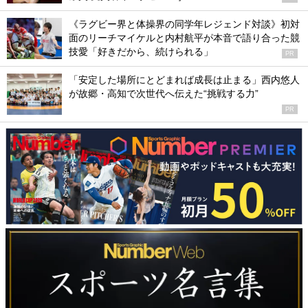
《ラグビー界と体操界の同学年レジェンド対談》初対
面のリーチマイケルと内村航平が本音で語り合った競
技愛「好きだから、続けられる」
PR
「安定した場所にとどまれば成長は止まる」西内悠人
が故郷・高知で次世代へ伝えた“挑戦する力”
PR