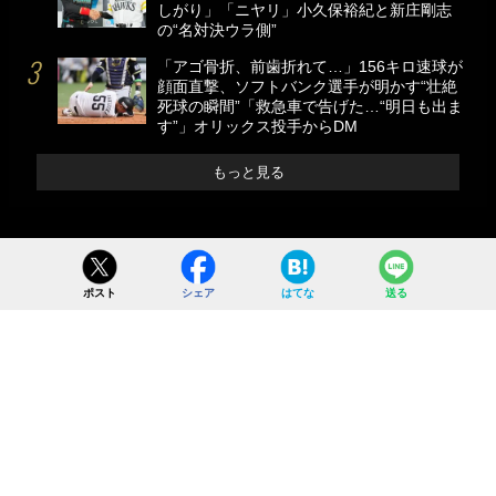
しがり」「ニヤリ」小久保裕紀と新庄剛志
の“名対決ウラ側”
「アゴ骨折、前歯折れて…」156キロ速球が
顔面直撃、ソフトバンク選手が明かす“壮絶
死球の瞬間”「救急車で告げた…“明日も出ま
す”」オリックス投手からDM
もっと見る
ポスト
シェア
はてな
送る