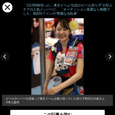
「1日350杯売った」東京ドーム“伝説のビール売り子”が巨人
チアの人気メンバーに…「オーディション落選なら無職で
した」熱烈Gファンの“華麗なる転身”
ビールサーバーを背負って東京ドームを駆け回っていた売り子時代の大倉さん
©本人提供
この記事を読む