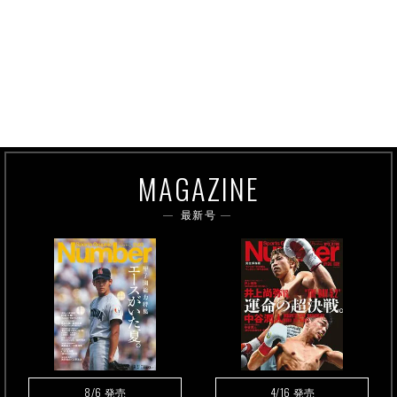
MAGAZINE
最新号
8/6
4/16
発売
発売