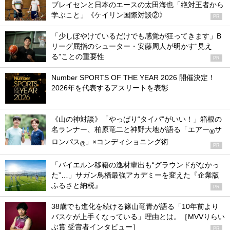
ブレイセンと日本のエースの太田海也「絶対王者から
学ぶこと」《ケイリン国際対談②》
PR
「少しぼやけているだけでも感覚が狂ってきます」B
リーグ屈指のシューター・安藤周人が明かす“見え
る”ことの重要性
PR
Number SPORTS OF THE YEAR 2026 開催決定！
2026年を代表するアスリートを表彰
《山の神対談》「やっぱり“タイパ”がいい！」箱根の
名ランナー、柏原竜二と神野大地が語る「エアー
サ
®
ロンパス
」×コンディショニング術
®
PR
「バイエルン移籍の逸材輩出も“グラウンドがなかっ
た”…」サガン鳥栖最強アカデミーを変えた『企業版
ふるさと納税』
PR
38歳でも進化を続ける篠山竜青が語る「10年前より
バスケが上手くなっている」理由とは。［MVVりらい
ぶ賞 受賞者インタビュー］
PR