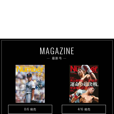
MAGAZINE
最新号
8/6
4/16
発売
発売