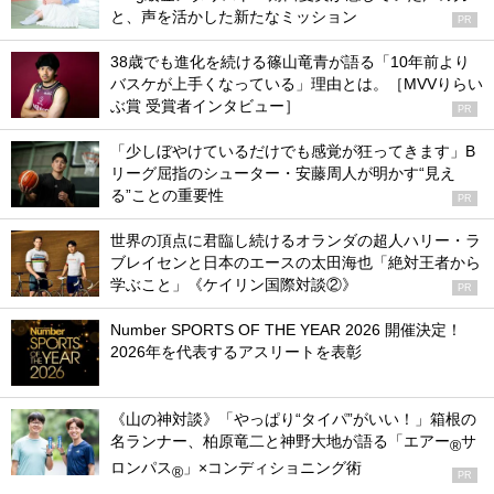
と、声を活かした新たなミッション
PR
38歳でも進化を続ける篠山竜青が語る「10年前より
バスケが上手くなっている」理由とは。［MVVりらい
ぶ賞 受賞者インタビュー］
PR
「少しぼやけているだけでも感覚が狂ってきます」B
リーグ屈指のシューター・安藤周人が明かす“見え
る”ことの重要性
PR
世界の頂点に君臨し続けるオランダの超人ハリー・ラ
ブレイセンと日本のエースの太田海也「絶対王者から
学ぶこと」《ケイリン国際対談②》
PR
Number SPORTS OF THE YEAR 2026 開催決定！
2026年を代表するアスリートを表彰
《山の神対談》「やっぱり“タイパ”がいい！」箱根の
名ランナー、柏原竜二と神野大地が語る「エアー
サ
®
ロンパス
」×コンディショニング術
®
PR