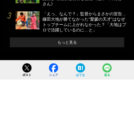
さん》
「えっ、なんで？」監督からまさかの宣告…
鎌田大地が勝てなかった“愛媛の天才”はなぜ
トップチームに上がれなかった？「大地はプ
ロで活躍しているのに…と」
もっと見る
ポスト
シェア
はてな
送る