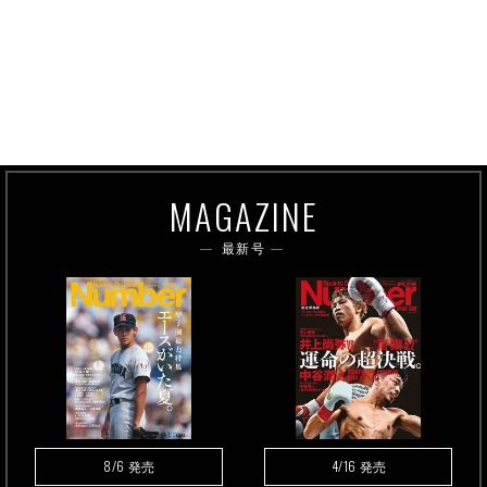
MAGAZINE
最新号
8/6
4/16
発売
発売