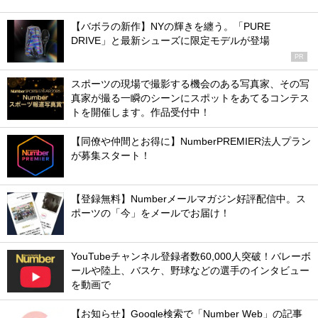
【バボラの新作】NYの輝きを纏う。「PURE
DRIVE」と最新シューズに限定モデルが登場
PR
スポーツの現場で撮影する機会のある写真家、その写
真家が撮る一瞬のシーンにスポットをあてるコンテス
トを開催します。作品受付中！
【同僚や仲間とお得に】NumberPREMIER法人プラン
が募集スタート！
【登録無料】Numberメールマガジン好評配信中。ス
ポーツの「今」をメールでお届け！
YouTubeチャンネル登録者数60,000人突破！バレーボ
ールや陸上、バスケ、野球などの選手のインタビュー
を動画で
【お知らせ】Google検索で「Number Web」の記事