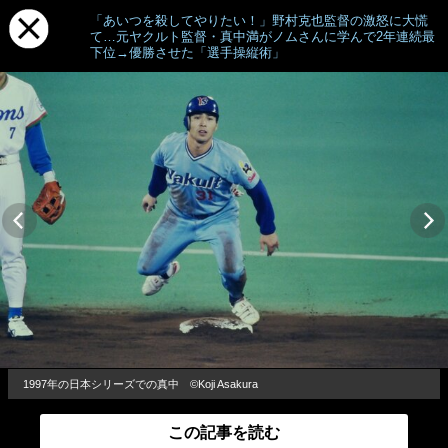
「あいつを殺してやりたい！」野村克也監督の激怒に大慌
て…元ヤクルト監督・真中満がノムさんに学んで2年連続最
下位→優勝させた「選手操縦術」
1997年の日本シリーズでの真中 ©Koji Asakura
この記事を読む