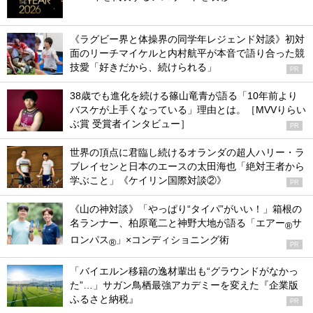
《ラグビー界と体操界の同学年レジェンド対談》初対
面のリーチマイケルと内村航平が本音で語り合った競
技愛「好きだから、続けられる」
PR
38歳でも進化を続ける篠山竜青が語る「10年前より
バスケが上手くなっている」理由とは。［MVVりらい
ぶ賞 受賞者インタビュー］
PR
世界の頂点に君臨し続けるオランダの超人ハリー・ラ
ブレイセンと日本のエースの太田海也「絶対王者から
学ぶこと」《ケイリン国際対談②》
PR
《山の神対談》「やっぱり“タイパ”がいい！」箱根の
名ランナー、柏原竜二と神野大地が語る「エアー
サ
®
ロンパス
」×コンディショニング術
®
PR
「バイエルン移籍の逸材輩出も“グラウンドがなかっ
た”…」サガン鳥栖最強アカデミーを変えた『企業版
ふるさと納税』
PR