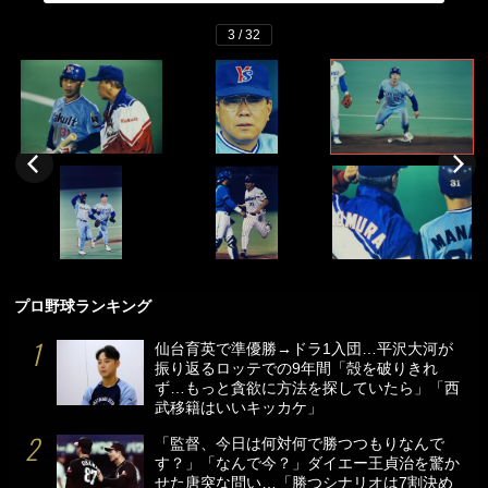
3 / 32
プロ野球ランキング
仙台育英で準優勝→ドラ1入団…平沢大河が
振り返るロッテでの9年間「殻を破りきれ
ず…もっと貪欲に方法を探していたら」「西
武移籍はいいキッカケ」
「監督、今日は何対何で勝つつもりなんで
す？」「なんで今？」ダイエー王貞治を驚か
せた唐突な問い…「勝つシナリオは7割決め