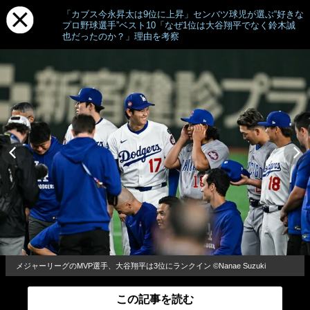
「カブス今永昇太は9位に上昇」センバツ球児が選ぶ“好きな
プロ野球選手”ベスト10「なぜ1位は大谷翔平でなく鈴木誠
也だったのか？」理由を考察
メジャーリーグのMVP選手、大谷翔平は3位にランクイン ©Nanae Suzuki
この記事を読む