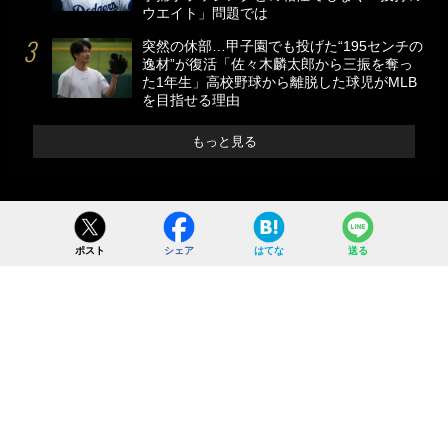
ウエイト」問題では
突然の休部…甲子園でも投げた“195センチの
逸材”が復活「佐々木麟太郎から三振を奪っ
た1年生」高校野球から離脱した球児がMLB
を目指せる理由
もっと見る
ポスト
シェア
はてな
送る