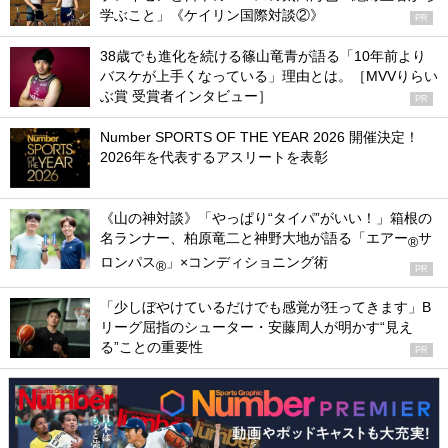
学ぶこと」《ケイリン国際対談②》
PR
38歳でも進化を続ける篠山竜青が語る「10年前より
バスケが上手くなっている」理由とは。［MVVりらい
ぶ賞 受賞者インタビュー］
PR
Number SPORTS OF THE YEAR 2026 開催決定！
2026年を代表するアスリートを表彰
《山の神対談》「やっぱり“タイパ”がいい！」箱根の
名ランナー、柏原竜二と神野大地が語る「エアー
サ
®
ロンパス
」×コンディショニング術
®
PR
「少しぼやけているだけでも感覚が狂ってきます」B
リーグ屈指のシューター・安藤周人が明かす“見え
る”ことの重要性
PR