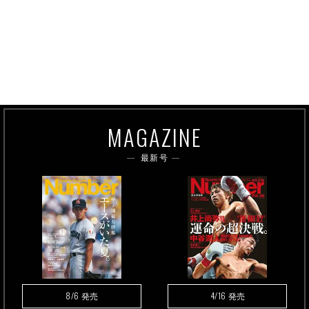
MAGAZINE
最新号
8/6
4/16
発売
発売