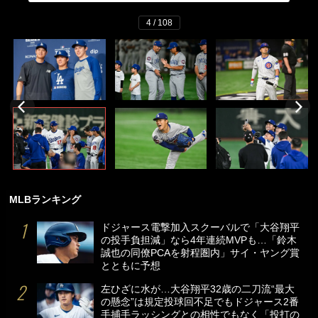
4 / 108
MLBランキング
ドジャース電撃加入スクーバルで「大谷翔平
の投手負担減」なら4年連続MVPも…「鈴木
誠也の同僚PCAを射程圏内」サイ・ヤング賞
とともに予想
左ひざに水が…大谷翔平32歳の二刀流“最大
の懸念”は規定投球回不足でもドジャース2番
手捕手ラッシングとの相性でもなく「投打の