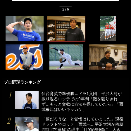
2 / 6
プロ野球ランキング
仙台育英で準優勝→ドラ1入団…平沢大河が
振り返るロッテでの9年間「殻を破りきれ
ず…もっと貪欲に方法を探していたら」「西
武移籍はいいキッカケ」
「僕だろうな、と覚悟はしていました」現役
ドラフトでロッテ→西武へ…平沢大河が移籍
2年目で“覚醒”の理由「目的が明確に」大き