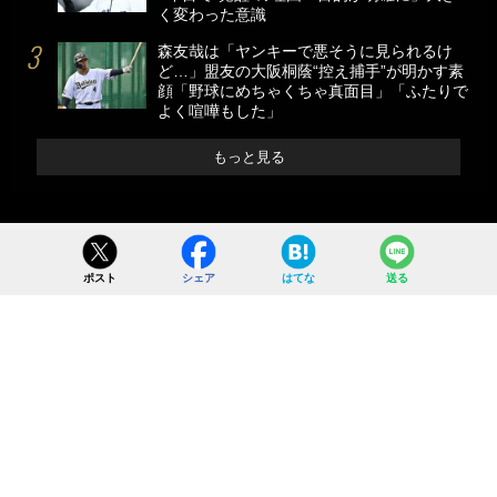
く変わった意識
森友哉は「ヤンキーで悪そうに見られるけ
ど…」盟友の大阪桐蔭“控え捕手”が明かす素
顔「野球にめちゃくちゃ真面目」「ふたりで
よく喧嘩もした」
もっと見る
ポスト
シェア
はてな
送る