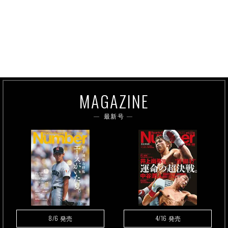
MAGAZINE
最新号
8/6
4/16
発売
発売