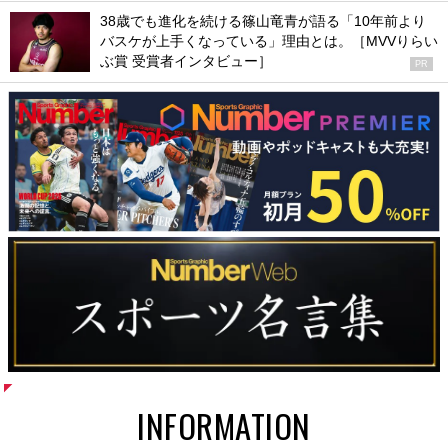
38歳でも進化を続ける篠山竜青が語る「10年前より
バスケが上手くなっている」理由とは。［MVVりらい
ぶ賞 受賞者インタビュー］
PR
INFORMATION