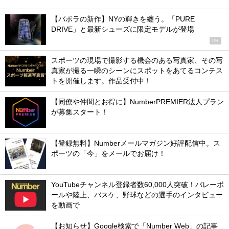
【バボラの新作】NYの輝きを纏う。「PURE
DRIVE」と最新シューズに限定モデルが登場
PR
スポーツの現場で撮影する機会のある写真家、その写
真家が撮る一瞬のシーンにスポットをあてるコンテス
トを開催します。作品受付中！
【同僚や仲間とお得に】NumberPREMIER法人プラン
が募集スタート！
【登録無料】Numberメールマガジン好評配信中。ス
ポーツの「今」をメールでお届け！
YouTubeチャンネル登録者数60,000人突破！バレーボ
ールや陸上、バスケ、野球などの選手のインタビュー
を動画で
【お知らせ】Google検索で「Number Web」の記事