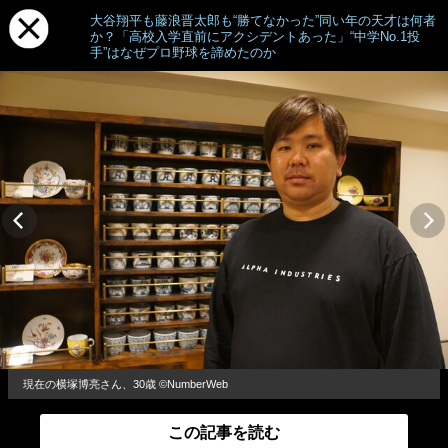
大谷翔平も藤浪晋太郎も“勝てなかった”同い年の天才は何者
か？「高校入学直前にアクシデントあった」“中学No.1投
手”はなぜプロ野球を諦めたのか
現在の横塚博亮さん、30歳 ©NumberWeb
この記事を読む