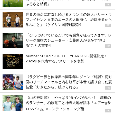
ふるさと納税』
PR
世界の頂点に君臨し続けるオランダの超人ハリー・ラ
ブレイセンと日本のエースの太田海也「絶対王者から
学ぶこと」《ケイリン国際対談②》
PR
「少しぼやけているだけでも感覚が狂ってきます」B
リーグ屈指のシューター・安藤周人が明かす“見え
る”ことの重要性
PR
Number SPORTS OF THE YEAR 2026 開催決定！
2026年を代表するアスリートを表彰
《ラグビー界と体操界の同学年レジェンド対談》初対
面のリーチマイケルと内村航平が本音で語り合った競
技愛「好きだから、続けられる」
PR
《山の神対談》「やっぱり“タイパ”がいい！」箱根の
名ランナー、柏原竜二と神野大地が語る「エアー
サ
®
ロンパス
」×コンディショニング術
®
PR