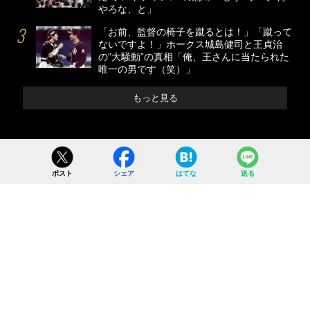
やろな、と」
「お前、監督の椅子を蹴るとは！」「蹴って
ないですよ！」ホークス城島健司と王貞治
の“大騒動”の真相「俺、王さんに当たられた
唯一の男です（笑）」
もっと見る
ポスト
シェア
はてな
送る