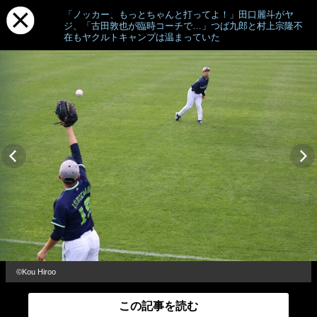
「ノッカー、もっとちゃんと打ってよ！」田口麗斗がヤ
ジ、「古田敦也が臨時コーチで…」つば九郎と村上宗隆不
在もヤクルトキャンプは温まっていた
©Kou Hiroo
この記事を読む