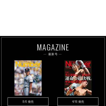
MAGAZINE
最新号
8/6
4/16
発売
発売