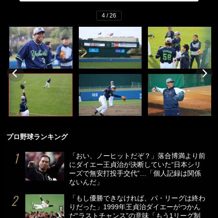
4 / 26
プロ野球ランキング
「おい、ノーヒットだぞ？」落合博満より前
にダイエー王貞治が決断していた“日本シリ
ーズで無安打投手交代”…「個人記録は関係
ないんだ」
「もし優勝できなければ、パ・リーグは終わ
りだった」1999年王貞治ダイエーがつかん
だ“ラストチャンス”の意味「もう1リーグ制