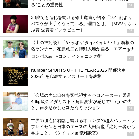
る”ことの重要性
PR
38歳でも進化を続ける篠山竜青が語る「10年前より
バスケが上手くなっている」理由とは。［MVVりらい
ぶ賞 受賞者インタビュー］
PR
《山の神対談》「やっぱり“タイパ”がいい！」箱根の
名ランナー、柏原竜二と神野大地が語る「エアー
サ
®
ロンパス
」×コンディショニング術
®
PR
Number SPORTS OF THE YEAR 2026 開催決定！
2026年を代表するアスリートを表彰
「会場の声は自分を客観視するバロメーター」柔道
48kg級金メダリスト・角田夏実が感じていた声の力
と、声を活かした新たなミッション
PR
世界の頂点に君臨し続けるオランダの超人ハリー・ラ
ブレイセンと日本のエースの太田海也「絶対王者から
学ぶこと」《ケイリン国際対談②》
PR