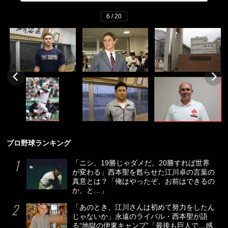
6 / 20
プロ野球ランキング
「ニシ、19勝じゃダメだ。20勝すれば世界
が変わる」西本聖を甦らせた江川卓の言葉の
真意とは？「俺はやったぞ、お前はできるの
か、と…」
「あのとき、江川さんは初めて努力をしたん
じゃないか」永遠のライバル・西本聖が語
る“地獄の伊東キャンプ”「最後も巨人で…感