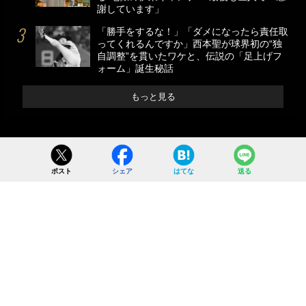
謝しています」
「勝手をするな！」「ダメになったら責任取
ってくれるんですか」西本聖が球界初の“独
自調整”を貫いたワケと、伝説の「足上げフ
ォーム」誕生秘話
もっと見る
ポスト
シェア
はてな
送る