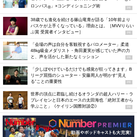
ロンパス
」×コンディショニング術
®
PR
38歳でも進化を続ける篠山竜青が語る「10年前より
バスケが上手くなっている」理由とは。［MVVりらい
ぶ賞 受賞者インタビュー］
PR
「会場の声は自分を客観視するバロメーター」柔道
48kg級金メダリスト・角田夏実が感じていた声の力
と、声を活かした新たなミッション
PR
「少しぼやけているだけでも感覚が狂ってきます」B
リーグ屈指のシューター・安藤周人が明かす“見え
る”ことの重要性
PR
世界の頂点に君臨し続けるオランダの超人ハリー・ラ
ブレイセンと日本のエースの太田海也「絶対王者から
学ぶこと」《ケイリン国際対談②》
PR