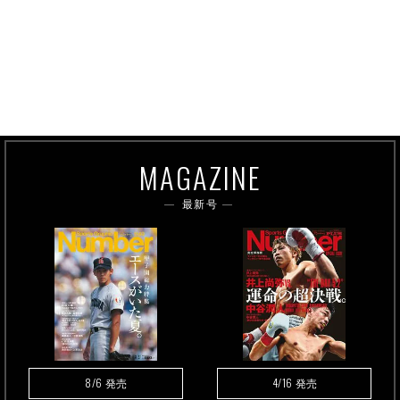
MAGAZINE
最新号
8/6
4/16
発売
発売