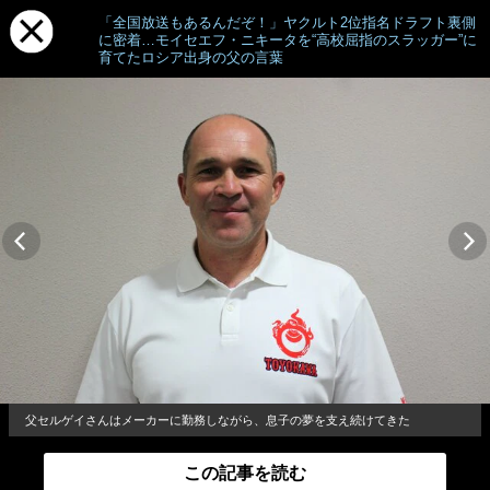
「全国放送もあるんだぞ！」ヤクルト2位指名ドラフト裏側
に密着…モイセエフ・ニキータを“高校屈指のスラッガー”に
育てたロシア出身の父の言葉
父セルゲイさんはメーカーに勤務しながら、息子の夢を支え続けてきた
この記事を読む