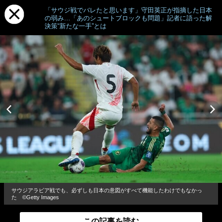
「サウジ戦でバレたと思います」守田英正が指摘した日本
の弱み…「あのシュートブロックも問題」記者に語った解
決策“新たな一手”とは
サウジアラビア戦でも、必ずしも日本の意図がすべて機能したわけでもなかっ
た ©Getty Images
この記事を読む