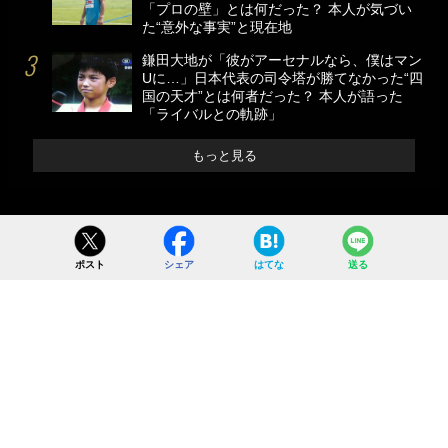
「プロの壁」とは何だった？ 本人が気づい
た“意外な事実”と現在地
鎌田大地が「彼がアーセナルなら、僕はマン
Uに…」日本代表の司令塔が勝てなかった“四
国の天才”とは何者だった？ 本人が語った
「ライバルとの軌跡」
もっと見る
ポスト
シェア
はてな
送る