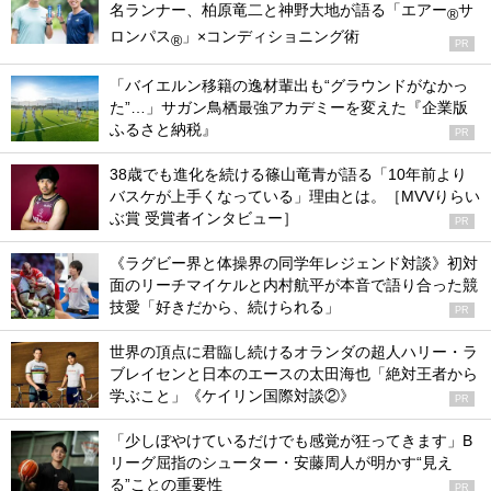
名ランナー、柏原竜二と神野大地が語る「エアー
サ
®
ロンパス
」×コンディショニング術
®
PR
「バイエルン移籍の逸材輩出も“グラウンドがなかっ
た”…」サガン鳥栖最強アカデミーを変えた『企業版
ふるさと納税』
PR
38歳でも進化を続ける篠山竜青が語る「10年前より
バスケが上手くなっている」理由とは。［MVVりらい
ぶ賞 受賞者インタビュー］
PR
《ラグビー界と体操界の同学年レジェンド対談》初対
面のリーチマイケルと内村航平が本音で語り合った競
技愛「好きだから、続けられる」
PR
世界の頂点に君臨し続けるオランダの超人ハリー・ラ
ブレイセンと日本のエースの太田海也「絶対王者から
学ぶこと」《ケイリン国際対談②》
PR
「少しぼやけているだけでも感覚が狂ってきます」B
リーグ屈指のシューター・安藤周人が明かす“見え
る”ことの重要性
PR