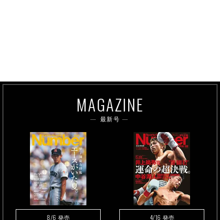
MAGAZINE
最新号
8/6
4/16
発売
発売