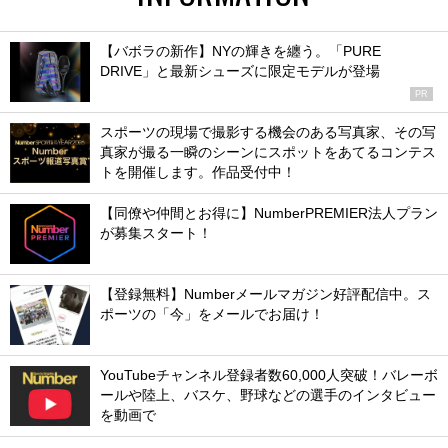
【バボラの新作】NYの輝きを纏う。「PURE
DRIVE」と最新シューズに限定モデルが登場
PR
スポーツの現場で撮影する機会のある写真家、その写
真家が撮る一瞬のシーンにスポットをあてるコンテス
トを開催します。作品受付中！
【同僚や仲間とお得に】NumberPREMIER法人プラン
が募集スタート！
【登録無料】Numberメールマガジン好評配信中。ス
ポーツの「今」をメールでお届け！
YouTubeチャンネル登録者数60,000人突破！バレーボ
ールや陸上、バスケ、野球などの選手のインタビュー
を動画で