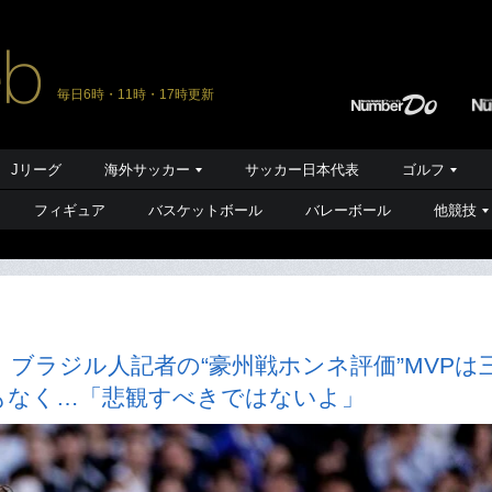
毎日6時・11時・17時更新
Jリーグ
海外サッカー
サッカー日本代表
ゴルフ
フィギュア
バスケットボール
バレーボール
他競技
ブラジル人記者の“豪州戦ホンネ評価”MVPは
もなく…「悲観すべきではないよ」