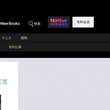
有料会員
検索
テニス
競馬
有料記事
三笘