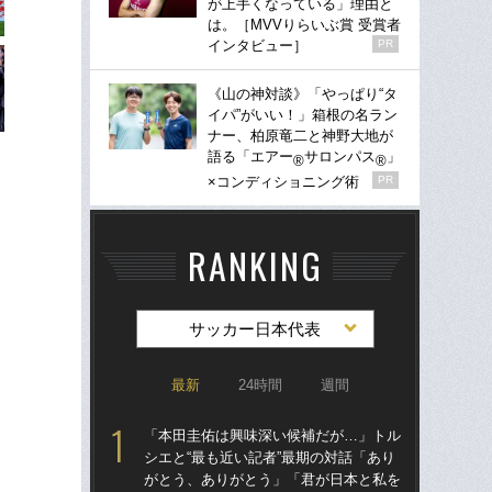
が上手くなっている」理由と
は。［MVVりらいぶ賞 受賞者
インタビュー］
PR
《山の神対談》「やっぱり“タ
イパ”がいい！」箱根の名ラン
ナー、柏原竜二と神野大地が
語る「エアー
サロンパス
」
®
®
×コンディショニング術
PR
RANKING
サッカー日本代表
最新
24時間
週間
「本田圭佑は興味深い候補だが…」トル
「
シエと“最も近い記者”最期の対話「あり
シエ
がとう、ありがとう」「君が日本と私を
が