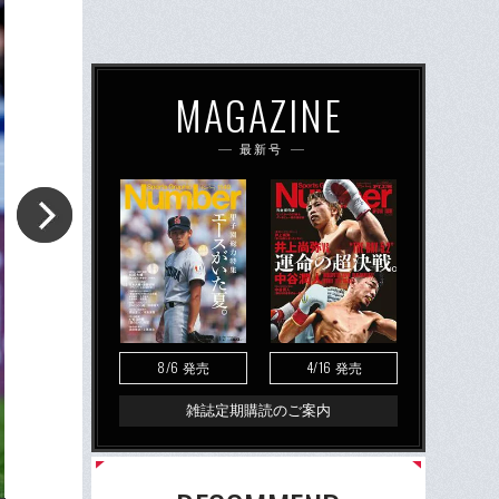
MAGAZINE
最新号
8/6
4/16
発売
発売
雑誌定期購読のご案内