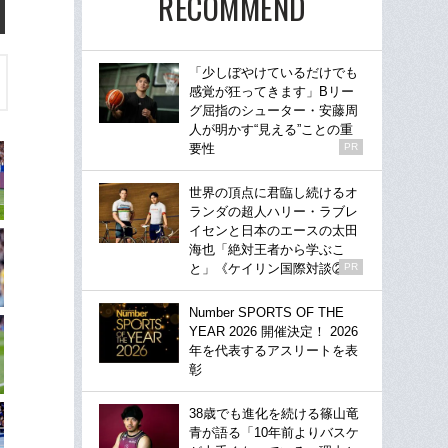
RECOMMEND
「少しぼやけているだけでも
感覚が狂ってきます」Bリー
グ屈指のシューター・安藤周
人が明かす“見える”ことの重
要性
PR
世界の頂点に君臨し続けるオ
ランダの超人ハリー・ラブレ
イセンと日本のエースの太田
海也「絶対王者から学ぶこ
と」《ケイリン国際対談②》
PR
Number SPORTS OF THE
YEAR 2026 開催決定！ 2026
年を代表するアスリートを表
彰
38歳でも進化を続ける篠山竜
青が語る「10年前よりバスケ