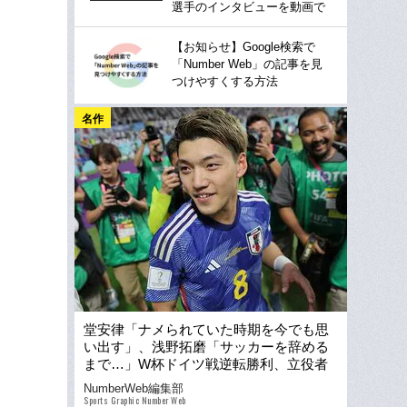
選手のインタビューを動画で
【お知らせ】Google検索で
「Number Web」の記事を見
つけやすくする方法
名作
堂安律「ナメられていた時期を今でも思
い出す」、浅野拓磨「サッカーを辞める
まで…」W杯ドイツ戦逆転勝利、立役者
の“反骨心”
NumberWeb編集部
Sports Graphic Number Web