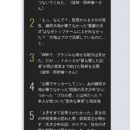
つないでくれた」《追悼・田村修一さ
つ
ん》
ん
「えっ、なんで？」監督からまさかの宣
「
告…鎌田大地が勝てなかった“愛媛の天
た。
才”はなぜトップチームに上がれなかっ
者”
た？「大地はプロで活躍しているのに…
《
と」
「
「W杯で、ブラジルも倒せる能力は見せ
告…
た。だが…」トルシエが“最も愛した記
才”
者”が死の直前まで続けた取材を公開
た
《追悼・田村修一さん》
と
「公園でサッカーしてこい」あの鎌田大
「
地が勝てなかった“四国の天才少年”がぶ
地が
つかった「プロの壁」とは何だった？
つ
本人が気づいた“意外な事実”と現在地
本人
「上手すぎて近寄りがたかった」若き日
鎌
の中田英寿が恐れた男・財前宣之が明か
マ
す〈天才少年伝説〉のリアル「自分の才
かっ