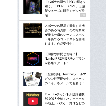
【バボラの新作】NYの輝きを
纏う。「PURE DRIVE」と最
新シューズに限定モデルが登
場
PR
スポーツの現場で撮影する機
会のある写真家、その写真家
が撮る一瞬のシーンにスポッ
トをあてるコンテストを開催
します。作品受付中！
【同僚や仲間とお得に】
NumberPREMIER法人プラン
が募集スタート！
【登録無料】Numberメールマ
ガジン好評配信中。スポーツ
の「今」をメールでお届け！
YouTubeチャンネル登録者数
60,000人突破！バレーボール
や陸上、バスケ、野球などの