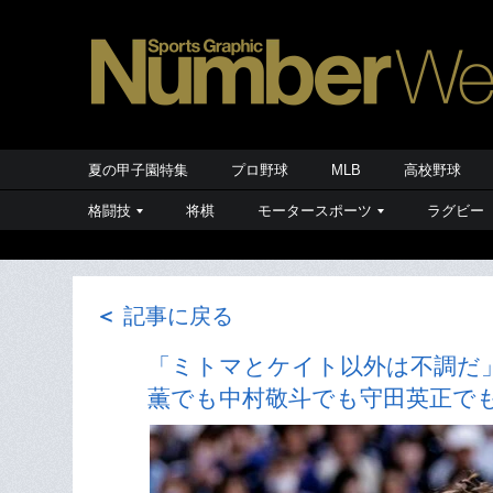
夏の甲子園特集
プロ野球
MLB
高校野球
格闘技
将棋
モータースポーツ
ラグビー
＜
記事に戻る
「ミトマとケイト以外は不調だ」
薫でも中村敬斗でも守田英正で