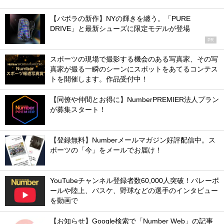
【バボラの新作】NYの輝きを纏う。「PURE
DRIVE」と最新シューズに限定モデルが登場
PR
スポーツの現場で撮影する機会のある写真家、その写
真家が撮る一瞬のシーンにスポットをあてるコンテス
トを開催します。作品受付中！
【同僚や仲間とお得に】NumberPREMIER法人プラン
が募集スタート！
【登録無料】Numberメールマガジン好評配信中。ス
ポーツの「今」をメールでお届け！
YouTubeチャンネル登録者数60,000人突破！バレーボ
ールや陸上、バスケ、野球などの選手のインタビュー
を動画で
【お知らせ】Google検索で「Number Web」の記事