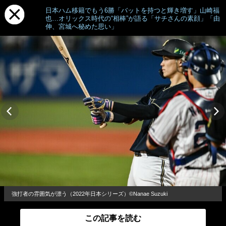
日本ハム移籍でもう6勝「バットを持つと輝き増す」山崎福
也…オリックス時代の“相棒”が語る「サチさんの素顔」「由
伸、宮城へ秘めた思い」
強打者の雰囲気が漂う（2022年日本シリーズ）©︎Nanae Suzuki
この記事を読む