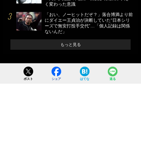
く変わった意識
「おい、ノーヒットだぞ？」落合博満より前
にダイエー王貞治が決断していた“日本シリ
ーズで無安打投手交代”…「個人記録は関係
ないんだ」
もっと見る
ポスト
シェア
はてな
送る