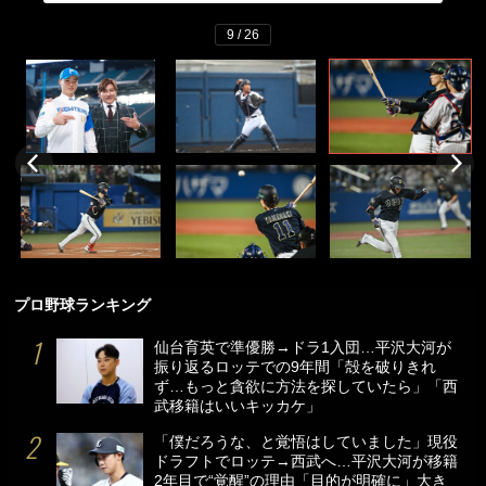
9 / 26
プロ野球ランキング
仙台育英で準優勝→ドラ1入団…平沢大河が
振り返るロッテでの9年間「殻を破りきれ
ず…もっと貪欲に方法を探していたら」「西
武移籍はいいキッカケ」
「僕だろうな、と覚悟はしていました」現役
ドラフトでロッテ→西武へ…平沢大河が移籍
2年目で“覚醒”の理由「目的が明確に」大き