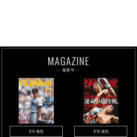
MAGAZINE
最新号
8/6
4/16
発売
発売