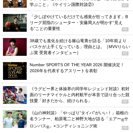
学ぶこと」《ケイリン国際対談②》
PR
「少しぼやけているだけでも感覚が狂ってきます」B
リーグ屈指のシューター・安藤周人が明かす“見え
る”ことの重要性
PR
38歳でも進化を続ける篠山竜青が語る「10年前より
バスケが上手くなっている」理由とは。［MVVりらい
ぶ賞 受賞者インタビュー］
PR
Number SPORTS OF THE YEAR 2026 開催決定！
2026年を代表するアスリートを表彰
《ラグビー界と体操界の同学年レジェンド対談》初対
面のリーチマイケルと内村航平が本音で語り合った競
技愛「好きだから、続けられる」
PR
《山の神対談》「やっぱり“タイパ”がいい！」箱根の
名ランナー、柏原竜二と神野大地が語る「エアー
サ
®
ロンパス
」×コンディショニング術
®
PR