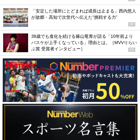
「安定した場所にとどまれば成長は止まる」西内悠人
が故郷・高知で次世代へ伝えた“挑戦する力”
PR
38歳でも進化を続ける篠山竜青が語る「10年前より
バスケが上手くなっている」理由とは。［MVVりらい
ぶ賞 受賞者インタビュー］
PR