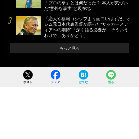
「プロの壁」とは何だった？ 本人が気づい
た“意外な事実”と現在地
「恋人や移籍ゴシップより面白いはずだ」オ
シム元日本代表監督が語った“サッカーメデ
ィアへの期待”「深く語る必要が…そういう
わけで、ありがとう」
もっと見る
ポスト
シェア
はてな
送る