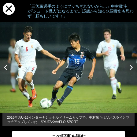
「三笘薫選手のようにブッちぎれないから…」中村敬斗
が“シュート職人”になるまで…15歳から知る水沼貴史も思わ
ず「頼もしいです！」
2016年のU-16インターナショナルドリームカップで、中村敬斗はソボスライとマ
ッチアップしていた ©YUTAKA/AFLO SPORT
この記事を読む