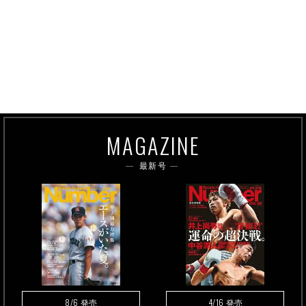
MAGAZINE
最新号
8/6
4/16
発売
発売