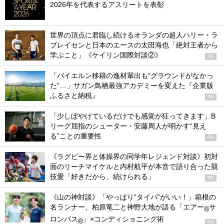
2026年を代表するアスリートを表彰
世界の頂点に君臨し続けるオランダの超人ハリー・ラ
ブレイセンと日本のエースの太田海也「絶対王者から
学ぶこと」《ケイリン国際対談②》
PR
「バイエルン移籍の逸材輩出も“グラウンドがなかっ
た”…」サガン鳥栖最強アカデミーを変えた『企業版
ふるさと納税』
PR
「少しぼやけているだけでも感覚が狂ってきます」B
リーグ屈指のシューター・安藤周人が明かす“見え
る”ことの重要性
PR
《ラグビー界と体操界の同学年レジェンド対談》初対
面のリーチマイケルと内村航平が本音で語り合った競
技愛「好きだから、続けられる」
PR
《山の神対談》「やっぱり“タイパ”がいい！」箱根の
名ランナー、柏原竜二と神野大地が語る「エアー
サ
®
ロンパス
」×コンディショニング術
®
PR