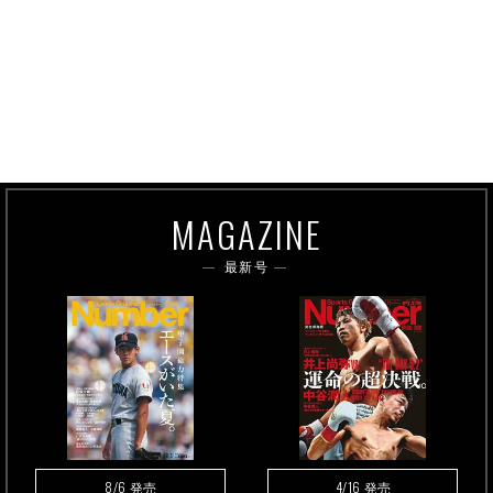
MAGAZINE
最新号
8/6
4/16
発売
発売