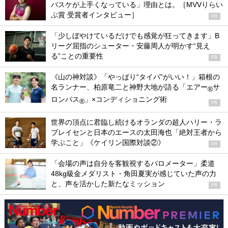
バスケが上手くなっている」理由とは。［MVVりらい
ぶ賞 受賞者インタビュー］
PR
「少しぼやけているだけでも感覚が狂ってきます」B
リーグ屈指のシューター・安藤周人が明かす“見え
る”ことの重要性
PR
《山の神対談》「やっぱり“タイパ”がいい！」箱根の
名ランナー、柏原竜二と神野大地が語る「エアー
サ
®
ロンパス
」×コンディショニング術
®
PR
世界の頂点に君臨し続けるオランダの超人ハリー・ラ
ブレイセンと日本のエースの太田海也「絶対王者から
学ぶこと」《ケイリン国際対談②》
PR
「会場の声は自分を客観視するバロメーター」柔道
48kg級金メダリスト・角田夏実が感じていた声の力
と、声を活かした新たなミッション
PR