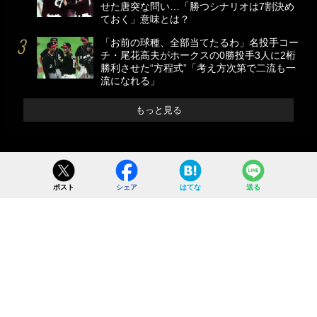
せた唐突な問い…「勝つシナリオは7割決め
ておく」意味とは？
「お前の球種、全部当てたるわ」名投手コー
チ・尾花高夫がホークスの0勝投手3人に2桁
勝利させた“方程式”「考え方次第で二流も一
流になれる」
もっと見る
ポスト
シェア
はてな
送る