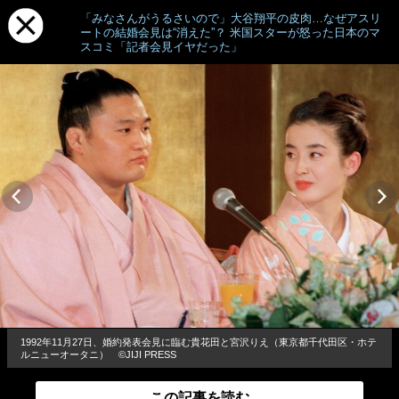
「みなさんがうるさいので」大谷翔平の皮肉…なぜアスリ
ートの結婚会見は“消えた”？ 米国スターが怒った日本のマ
スコミ「記者会見イヤだった」
1992年11月27日、婚約発表会見に臨む貴花田と宮沢りえ（東京都千代田区・ホテ
ルニューオータニ） ©JIJI PRESS
この記事を読む