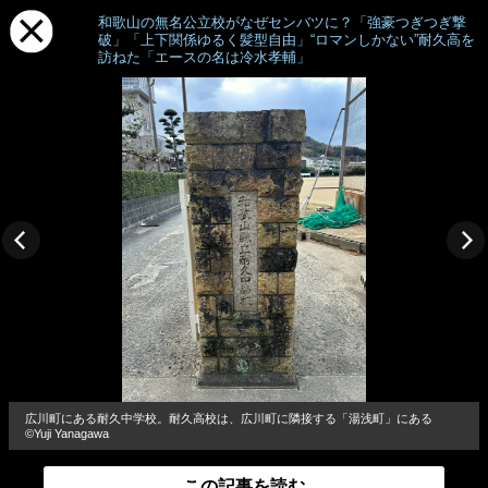
和歌山の無名公立校がなぜセンバツに？「強豪つぎつぎ撃
破」「上下関係ゆるく髪型自由」“ロマンしかない”耐久高を
訪ねた「エースの名は冷水孝輔」
広川町にある耐久中学校。耐久高校は、広川町に隣接する「湯浅町」にある
©Yuji Yanagawa
この記事を読む