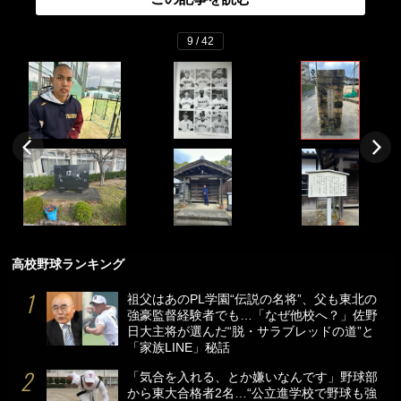
9 / 42
高校野球ランキング
祖父はあのPL学園“伝説の名将”、父も東北の
強豪監督経験者でも…「なぜ他校へ？」佐野
日大主将が選んだ“脱・サラブレッドの道”と
「家族LINE」秘話
「気合を入れる、とか嫌いなんです」野球部
から東大合格者2名…“公立進学校で野球も強