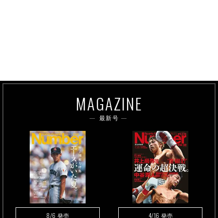
MAGAZINE
最新号
8/6
4/16
発売
発売