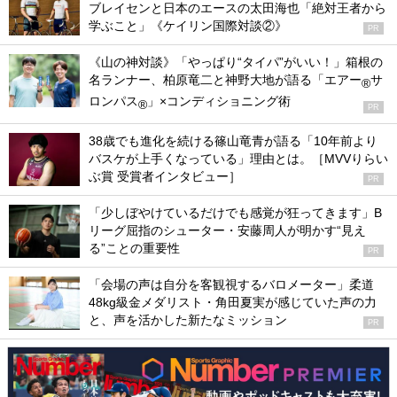
ブレイセンと日本のエースの太田海也「絶対王者から
学ぶこと」《ケイリン国際対談②》
PR
《山の神対談》「やっぱり“タイパ”がいい！」箱根の
名ランナー、柏原竜二と神野大地が語る「エアー
サ
®
ロンパス
」×コンディショニング術
®
PR
38歳でも進化を続ける篠山竜青が語る「10年前より
バスケが上手くなっている」理由とは。［MVVりらい
ぶ賞 受賞者インタビュー］
PR
「少しぼやけているだけでも感覚が狂ってきます」B
リーグ屈指のシューター・安藤周人が明かす“見え
る”ことの重要性
PR
「会場の声は自分を客観視するバロメーター」柔道
48kg級金メダリスト・角田夏実が感じていた声の力
と、声を活かした新たなミッション
PR