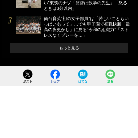
い”東筑のナゾ「監督は数学の先生」「怒る
ときは3分以内」
仙台育英“初の女子部員”は「苦しいこともい
っぱいあって」…でも甲子園で初戦快勝「最
高の夜更かし」に見る“令和の組織力”「スト
レスなくプレーを…」
もっと見る
ポスト
シェア
はてな
送る