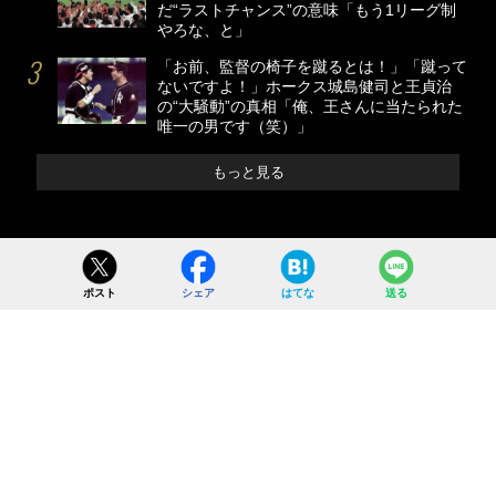
だ“ラストチャンス”の意味「もう1リーグ制
やろな、と」
「お前、監督の椅子を蹴るとは！」「蹴って
ないですよ！」ホークス城島健司と王貞治
の“大騒動”の真相「俺、王さんに当たられた
唯一の男です（笑）」
もっと見る
ポスト
シェア
はてな
送る