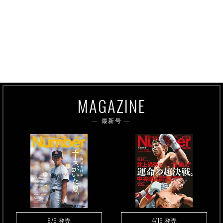
MAGAZINE
最新号
8/6
4/16
発売
発売