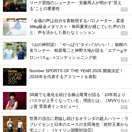
リーグ屈指のシューター・安藤周人が明かす“見え
る”ことの重要性
PR
「会場の声は自分を客観視するバロメーター」柔道
48kg級金メダリスト・角田夏実が感じていた声の力
と、声を活かした新たなミッション
PR
《山の神対談》「やっぱり“タイパ”がいい！」箱根の
名ランナー、柏原竜二と神野大地が語る「エアー
サ
®
ロンパス
」×コンディショニング術
®
PR
Number SPORTS OF THE YEAR 2026 開催決定！
2026年を代表するアスリートを表彰
38歳でも進化を続ける篠山竜青が語る「10年前より
バスケが上手くなっている」理由とは。［MVVりらい
ぶ賞 受賞者インタビュー］
PR
世界の頂点に君臨し続けるオランダの超人ハリー・ラ
ブレイセンと日本のエースの太田海也「絶対王者から
学ぶこと」《ケイリン国際対談②》
PR