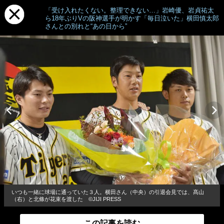
「受け入れたくない。整理できない…」岩崎優、岩貞祐太
ら18年ぶりVの阪神選手が明かす「毎日泣いた」横田慎太郎
さんとの別れと“あの日から”
いつも一緒に球場に通っていた３人。横田さん（中央）の引退会見では、髙山
（右）と北條が花束を渡した ©︎JIJI PRESS
この記事を読む