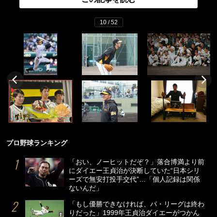
10 / 52
プロ野球ランキング
「おい、ノーヒットだぞ？」落合博満より前
にダイエー王貞治が決断していた“日本シリ
ーズで無安打投手交代”…「個人記録は関係
ないんだ」
「もし優勝できなければ、パ・リーグは終わ
りだった」1999年王貞治ダイエーがつかん