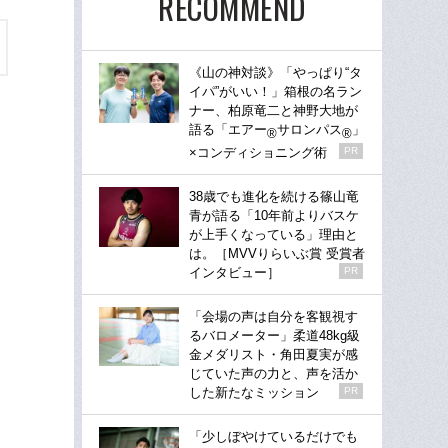
RECOMMEND
《山の神対談》「やっぱり“タ
イパ”がいい！」箱根の名ラン
ナー、柏原竜二と神野大地が
語る「エアー
サロンパス
」
®
®
×コンディショニング術
PR
38歳でも進化を続ける篠山竜
青が語る「10年前よりバスケ
が上手くなっている」理由と
は。［MVVりらいぶ賞 受賞者
インタビュー］
PR
「会場の声は自分を客観視す
るバロメーター」柔道48kg級
金メダリスト・角田夏実が感
じていた声の力と、声を活か
した新たなミッション
PR
「少しぼやけているだけでも