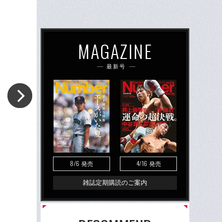
MAGAZINE
最新号
8/6
4/16
発売
発売
雑誌定期購読のご案内