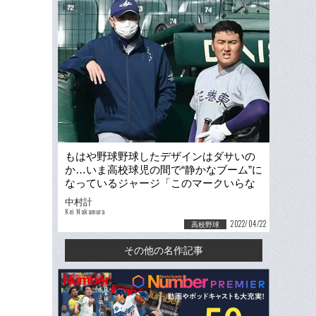
もはや野球野球したデザインはダサいの
か…いま高校球児の間で“静かなブーム”に
なっているジャージ「このマークいらな
いんだよな」の声
中村計
Kei Nakamura
2022/04/22
高校野球
その他の名作記事