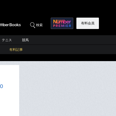
有料会員
検索
テニス
競馬
有料記事
0