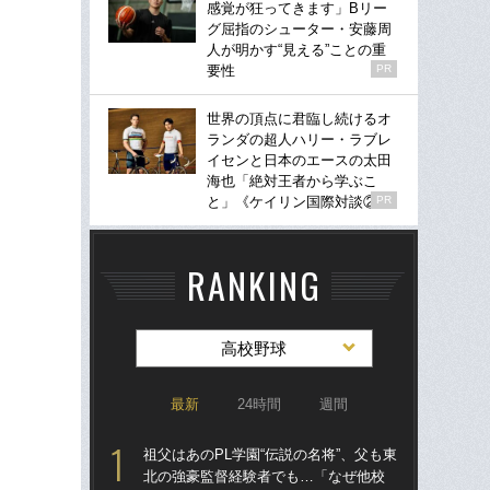
感覚が狂ってきます」Bリー
グ屈指のシューター・安藤周
人が明かす“見える”ことの重
要性
PR
世界の頂点に君臨し続けるオ
ランダの超人ハリー・ラブレ
イセンと日本のエースの太田
海也「絶対王者から学ぶこ
と」《ケイリン国際対談②》
PR
RANKING
高校野球
最新
24時間
週間
祖父はあのPL学園“伝説の名将”、父も東
祖父
北の強豪監督経験者でも…「なぜ他校
北