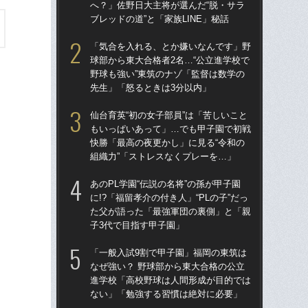
へ？」佐野日大主将が選んだ“脱・サラ
へ？
ブレッドの道”と「家族LINE」秘話
ブレ
「気合を入れる、とか嫌いなんです」野
「
球部から東大合格者2名…“公立進学校で
球部
野球も強い”東筑のナゾ「監督は数学の
野球
先生」「怒るときは3分以内」
先
仙台育英“初の女子部員”は「苦しいこと
「
もいっぱいあって」…でも甲子園で初戦
なぜ
快勝「最高の夜更かし」に見る“令和の
進
組織力”「ストレスなくプレーを…」
な
あのPL学園“伝説の名将”の孫が甲子園
あの
に!?「福留孝介の付き人」“PLの子”だっ
に!
た父が語った「最強軍団の裏側」と「親
た
子3代で目指す甲子園」
子3
「一般入試9割で甲子園」福岡の東筑は
福岡
なぜ強い？ 野球部から東大合格の公立
ぜ地
進学校「高校野球は人間形成が目的では
は
ない」「勉強する習慣は絶対に必要」
流