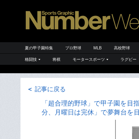
夏の甲子園特集
プロ野球
MLB
高校野球
格闘技
将棋
モータースポーツ
ラグビー
＜
記事に戻る
「超合理的野球」で甲子園を目指
分、月曜日は完休」で夢舞台を目