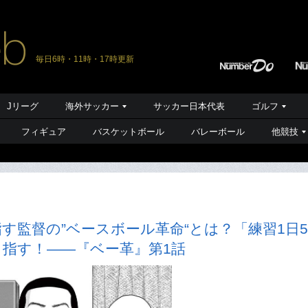
毎日6時・11時・17時更新
Jリーグ
海外サッカー
サッカー日本代表
ゴルフ
フィギュア
バスケットボール
バレーボール
他競技
す監督の”ベースボール革命“とは？「練習1日5
指す！――『ベー革』第1話