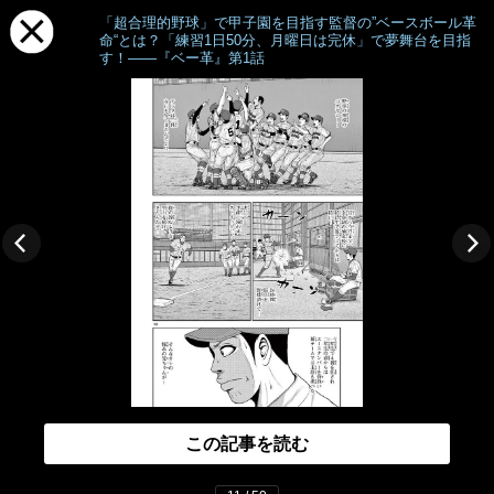
「超合理的野球」で甲子園を目指す監督の”ベースボール革
命“とは？「練習1日50分、月曜日は完休」で夢舞台を目指
す！――『ベー革』第1話
この記事を読む