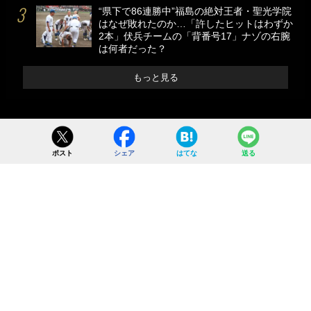
“県下で86連勝中”福島の絶対王者・聖光学院
はなぜ敗れたのか…「許したヒットはわずか
2本」伏兵チームの「背番号17」ナゾの右腕
は何者だった？
もっと見る
ポスト
シェア
はてな
送る