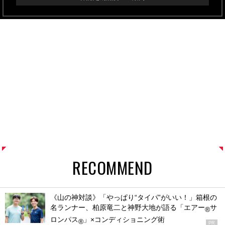
RECOMMEND
《山の神対談》「やっぱり“タイパ”がいい！」箱根の
名ランナー、柏原竜二と神野大地が語る「エアー
サ
®
ロンパス
」×コンディショニング術
®
PR