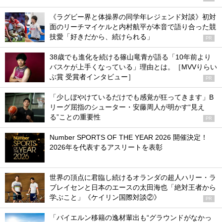
《ラグビー界と体操界の同学年レジェンド対談》初対
面のリーチマイケルと内村航平が本音で語り合った競
技愛「好きだから、続けられる」
PR
38歳でも進化を続ける篠山竜青が語る「10年前より
バスケが上手くなっている」理由とは。［MVVりらい
ぶ賞 受賞者インタビュー］
PR
「少しぼやけているだけでも感覚が狂ってきます」B
リーグ屈指のシューター・安藤周人が明かす“見え
る”ことの重要性
PR
Number SPORTS OF THE YEAR 2026 開催決定！
2026年を代表するアスリートを表彰
世界の頂点に君臨し続けるオランダの超人ハリー・ラ
ブレイセンと日本のエースの太田海也「絶対王者から
学ぶこと」《ケイリン国際対談②》
PR
「バイエルン移籍の逸材輩出も“グラウンドがなかっ