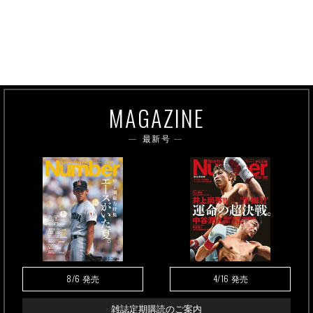
MAGAZINE
最新号
8/6
4/16
発売
発売
雑誌定期購読のご案内