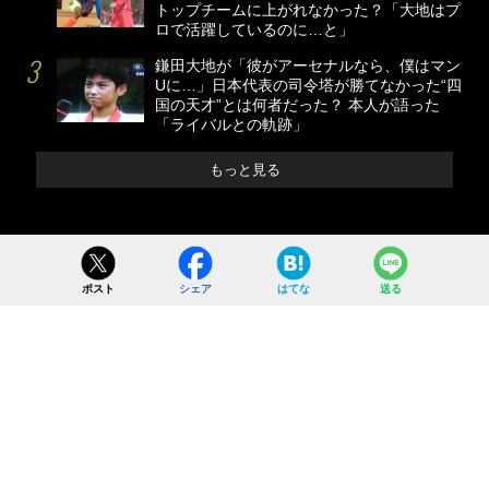
トップチームに上がれなかった？「大地はプ
ロで活躍しているのに…と」
鎌田大地が「彼がアーセナルなら、僕はマン
Uに…」日本代表の司令塔が勝てなかった“四
国の天才”とは何者だった？ 本人が語った
「ライバルとの軌跡」
もっと見る
ポスト
シェア
はてな
送る