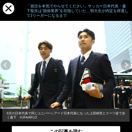
「就活を本気でやらせてください」サッカー日本代表・森
下龍矢は“損保業界”を目指していた…明大生が内定を辞退し
てJリーガーになるまで
6月の日本代表で同じユニバーシアード日本代表になった上田綺世とスーツ姿で歩
く森下 ©JFA/AFLO
この記事を読む