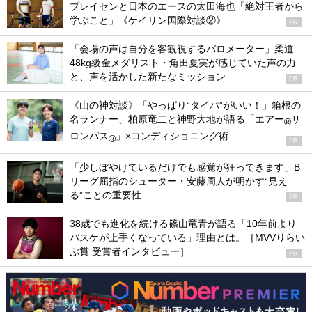
ブレイセンと日本のエースの太田海也「絶対王者から
学ぶこと」《ケイリン国際対談②》
PR
「会場の声は自分を客観視するバロメーター」柔道
48kg級金メダリスト・角田夏実が感じていた声の力
と、声を活かした新たなミッション
PR
《山の神対談》「やっぱり“タイパ”がいい！」箱根の
名ランナー、柏原竜二と神野大地が語る「エアー
サ
®
ロンパス
」×コンディショニング術
®
PR
「少しぼやけているだけでも感覚が狂ってきます」B
リーグ屈指のシューター・安藤周人が明かす“見え
る”ことの重要性
PR
38歳でも進化を続ける篠山竜青が語る「10年前より
バスケが上手くなっている」理由とは。［MVVりらい
ぶ賞 受賞者インタビュー］
PR