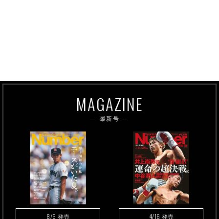
MAGAZINE
最新号
8/6
4/16
発売
発売