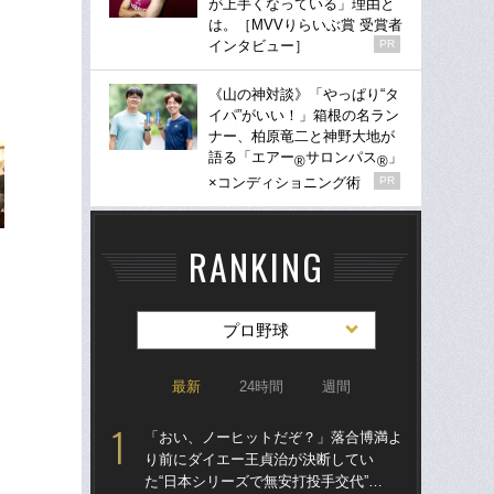
が上手くなっている」理由と
は。［MVVりらいぶ賞 受賞者
インタビュー］
PR
《山の神対談》「やっぱり“タ
イパ”がいい！」箱根の名ラン
ナー、柏原竜二と神野大地が
語る「エアー
サロンパス
」
®
®
×コンディショニング術
PR
RANKING
プロ野球
最新
24時間
週間
「おい、ノーヒットだぞ？」落合博満よ
「
り前にダイエー王貞治が決断してい
り
た“日本シリーズで無安打投手交代”…
た“