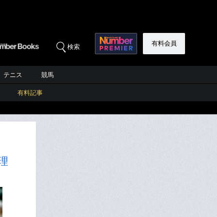
有料会員
検索
テニス
競馬
有料記事
理