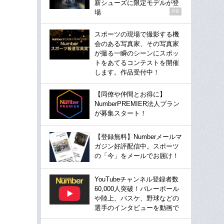
新シューズに限定モデルが登
場
PR
スポーツの現場で撮影する機
会のある写真家、その写真家
が撮る一瞬のシーンにスポッ
トをあてるコンテストを開催
します。作品受付中！
【同僚や仲間とお得に】
NumberPREMIER法人プラン
が募集スタート！
【登録無料】Numberメールマ
ガジン好評配信中。スポーツ
の「今」をメールでお届け！
YouTubeチャンネル登録者数
60,000人突破！バレーボール
や陸上、バスケ、野球などの
選手のインタビューを動画で