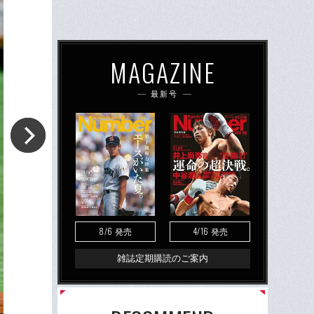
MAGAZINE
最新号
8/6
4/16
発売
発売
雑誌定期購読のご案内