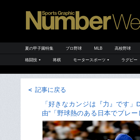
夏の甲子園特集
プロ野球
MLB
高校野球
格闘技
将棋
モータースポーツ
ラグビー
＜
記事に戻る
「好きなカンジは『力』です」D
由”「野球熱のある日本でプレー