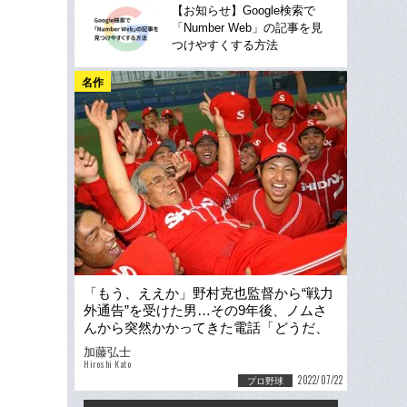
【お知らせ】Google検索で
「Number Web」の記事を見
つけやすくする方法
名作
「もう、ええか」野村克也監督から“戦力
外通告”を受けた男…その9年後、ノムさ
んから突然かかってきた電話「どうだ、
高校野球は？」
加藤弘士
Hiroshi Kato
2022/07/22
プロ野球