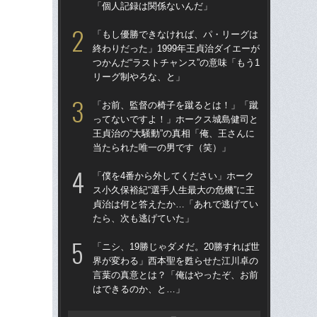
「個人記録は関係ないんだ」
「
「もし優勝できなければ、パ・リーグは
「
終わりだった」1999年王貞治ダイエーが
終わ
つかんだ“ラストチャンス”の意味「もう1
つか
リーグ制やろな、と」
リ
「お前、監督の椅子を蹴るとは！」「蹴
「
ってないですよ！」ホークス城島健司と
っ
王貞治の“大騒動”の真相「俺、王さんに
王貞
当たられた唯一の男です（笑）」
当
「僕を4番から外してください」ホーク
「ア
ス小久保裕紀“選手人生最大の危機”に王
球
貞治は何と答えたか…「あれで逃げてい
す“
たら、次も逃げていた」
た…
らD
「ニシ、19勝じゃダメだ。20勝すれば世
界が変わる」西本聖を甦らせた江川卓の
「
言葉の真意とは？「俺はやったぞ、お前
ス小
はできるのか、と…」
貞
た