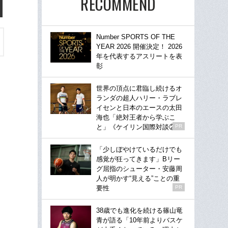
RECOMMEND
Number SPORTS OF THE
YEAR 2026 開催決定！ 2026
年を代表するアスリートを表
彰
世界の頂点に君臨し続けるオ
ランダの超人ハリー・ラブレ
イセンと日本のエースの太田
海也「絶対王者から学ぶこ
と」《ケイリン国際対談②》
PR
「少しぼやけているだけでも
感覚が狂ってきます」Bリー
グ屈指のシューター・安藤周
人が明かす“見える”ことの重
要性
PR
38歳でも進化を続ける篠山竜
青が語る「10年前よりバスケ