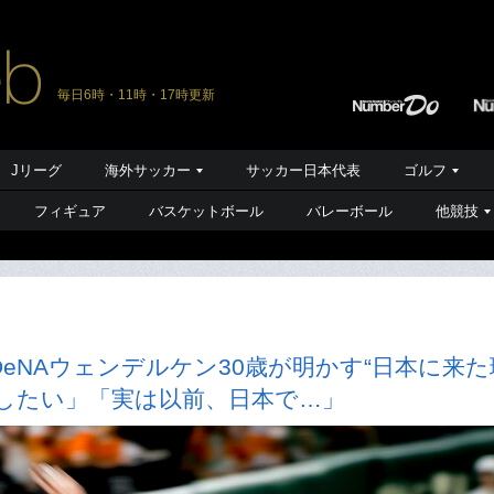
毎日6時・11時・17時更新
Jリーグ
海外サッカー
サッカー日本代表
ゴルフ
フィギュア
バスケットボール
バレーボール
他競技
eNAウェンデルケン30歳が明かす“日本に来た
したい」「実は以前、日本で…」