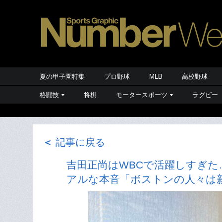
夏の甲子園特集
プロ野球
MLB
高校野球
格闘技
将棋
モータースポーツ
ラグビー
＜
記事に戻る
吉田正尚はWBCで活躍しすぎた
アルな本音「ボストンの人々は