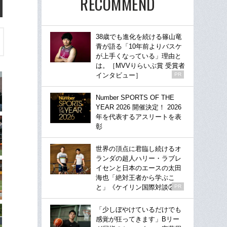
RECOMMEND
38歳でも進化を続ける篠山竜
青が語る「10年前よりバスケ
が上手くなっている」理由と
は。［MVVりらいぶ賞 受賞者
インタビュー］
PR
Number SPORTS OF THE
YEAR 2026 開催決定！ 2026
年を代表するアスリートを表
彰
世界の頂点に君臨し続けるオ
ランダの超人ハリー・ラブレ
イセンと日本のエースの太田
海也「絶対王者から学ぶこ
と」《ケイリン国際対談②》
PR
「少しぼやけているだけでも
感覚が狂ってきます」Bリー