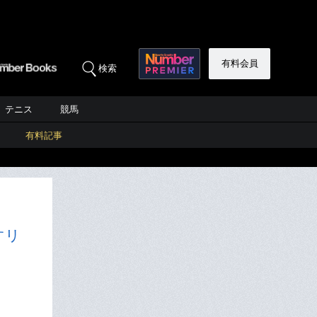
有料会員
検索
テニス
競馬
有料記事
すリ