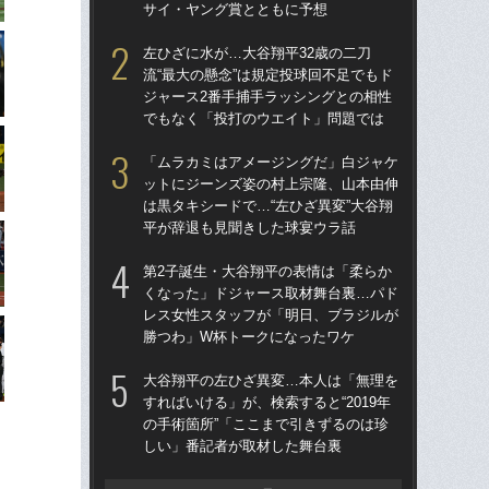
サイ・ヤング賞とともに予想
サ
左ひざに水が…大谷翔平32歳の二刀
なぜ
流“最大の懸念”は規定投球回不足でもド
った
ジャース2番手捕手ラッシングとの相性
四
でもなく「投打のウエイト」問題では
直面
「ムラカミはアメージングだ」白ジャケ
ス
ットにジーンズ姿の村上宗隆、山本由伸
「あ
は黒タキシードで…“左ひざ異変”大谷翔
だっ
平が辞退も見聞きした球宴ウラ話
説
第2子誕生・大谷翔平の表情は「柔らか
左ひ
くなった」ドジャース取材舞台裏…パド
流“
レス女性スタッフが「明日、ブラジルが
ジ
勝つわ」W杯トークになったワケ
で
大谷翔平の左ひざ異変…本人は「無理を
「
すればいける」が、検索すると“2019年
ゃ
の手術箇所”「ここまで引きずるのは珍
茂英
しい」番記者が取材した舞台裏
た“