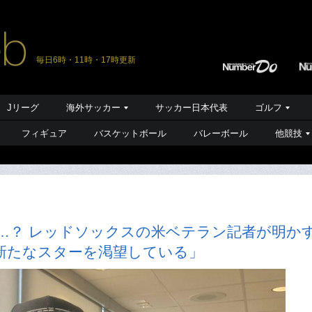
毎日6時・11時・17時更新
Jリーグ
海外サッカー
サッカー日本代表
ゴルフ
フィギュア
バスケットボール
バレーボール
他競技
…？ レッドソックスの米ベテラン記者が明か
新たなスターを渇望している」