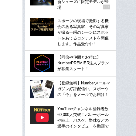
新シューズに限定モデルが登
場
PR
スポーツの現場で撮影する機
会のある写真家、その写真家
が撮る一瞬のシーンにスポッ
トをあてるコンテストを開催
します。作品受付中！
【同僚や仲間とお得に】
NumberPREMIER法人プラン
が募集スタート！
【登録無料】Numberメールマ
ガジン好評配信中。スポーツ
の「今」をメールでお届け！
YouTubeチャンネル登録者数
60,000人突破！バレーボール
や陸上、バスケ、野球などの
選手のインタビューを動画で