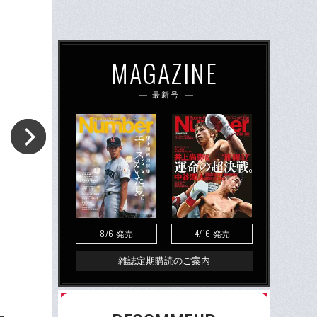
MAGAZINE
最新号
8/6
4/16
発売
発売
雑誌定期購読のご案内