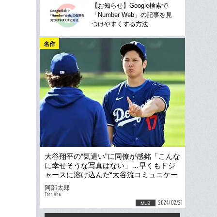
【お知らせ】Google検索で
「Number Web」の記事を見
つけやすくする方法
名作
大谷翔平の“気遣い”に同僚が感銘「こんな
に幸せそうな写真はない」…早くもドジ
ャースに溶け込んだ“大谷流コミュニケー
ション”の本質
阿部太郎
Taro Abe
2024/02/21
MLB