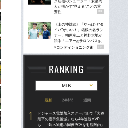
グ屈指のシューター・安藤周
人が明かす“見える”ことの重
要性
PR
《山の神対談》「やっぱり“タ
イパ”がいい！」箱根の名ラン
ナー、柏原竜二と神野大地が
語る「エアー
サロンパス
」
®
®
×コンディショニング術
PR
RANKING
MLB
最新
24時間
週間
ドジャース電撃加入スクーバルで「大谷
ド
翔平の投手負担減」なら4年連続MVP
翔平
も…「鈴木誠也の同僚PCAを射程圏内」
も…