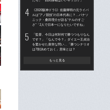
たら」「西武移籍はいいキッカケ」
「
《2020阪神ドラ1》佐藤輝明の元ライバ
「
ルは“アノ競技”の日本代表に？…パナソ
終わ
ニック・桑田理介が語る“テルのすご
つか
さ”「2人で日本一になりたいですね」
リ
「監督、今日は何対何で勝つつもりなん
「
です？」「なんで今？」ダイエー王貞治
ス小
を驚かせた唐突な問い…「勝つシナリオ
貞
は7割決めておく」意味とは？
た
もっと見る