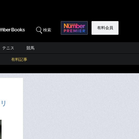
有料会員
検索
テニス
競馬
有料記事
フリ