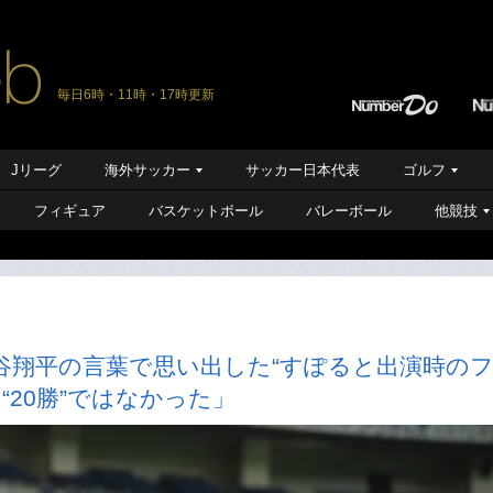
毎日6時・11時・17時更新
Jリーグ
海外サッカー
サッカー日本代表
ゴルフ
フィギュア
バスケットボール
バレーボール
他競技
谷翔平の言葉で思い出した“すぽると出演時の
“20勝”ではなかった」