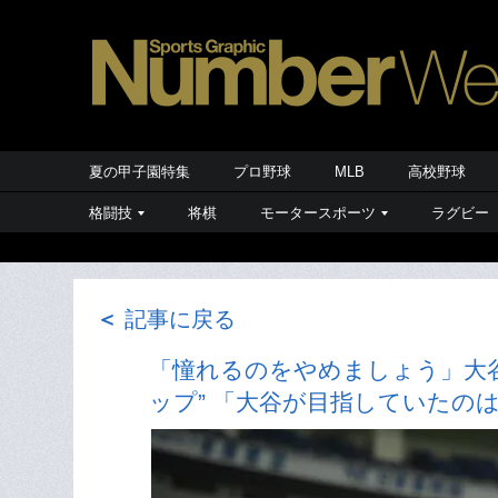
夏の甲子園特集
プロ野球
MLB
高校野球
格闘技
将棋
モータースポーツ
ラグビー
＜
記事に戻る
「憧れるのをやめましょう」大
ップ” 「大谷が目指していたのは