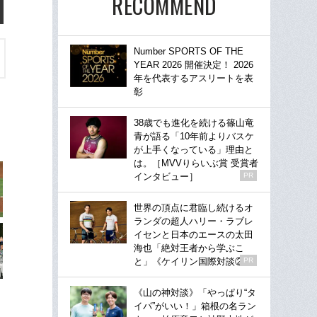
RECOMMEND
Number SPORTS OF THE
YEAR 2026 開催決定！ 2026
年を代表するアスリートを表
彰
38歳でも進化を続ける篠山竜
青が語る「10年前よりバスケ
が上手くなっている」理由と
は。［MVVりらいぶ賞 受賞者
インタビュー］
PR
世界の頂点に君臨し続けるオ
ランダの超人ハリー・ラブレ
イセンと日本のエースの太田
海也「絶対王者から学ぶこ
と」《ケイリン国際対談②》
PR
《山の神対談》「やっぱり“タ
イパ”がいい！」箱根の名ラン