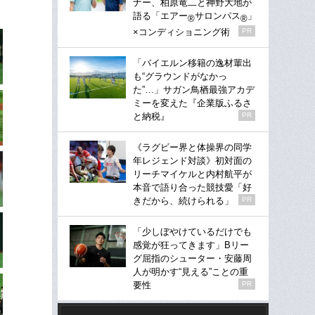
ナー、柏原竜二と神野大地が
語る「エアー
サロンパス
」
®
®
×コンディショニング術
PR
「バイエルン移籍の逸材輩出
も“グラウンドがなかっ
た”…」サガン鳥栖最強アカデ
ミーを変えた『企業版ふるさ
と納税』
PR
《ラグビー界と体操界の同学
年レジェンド対談》初対面の
リーチマイケルと内村航平が
本音で語り合った競技愛「好
きだから、続けられる」
PR
「少しぼやけているだけでも
感覚が狂ってきます」Bリー
グ屈指のシューター・安藤周
人が明かす“見える”ことの重
要性
PR