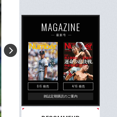
MAGAZINE
最新号
8/6
4/16
発売
発売
雑誌定期購読のご案内