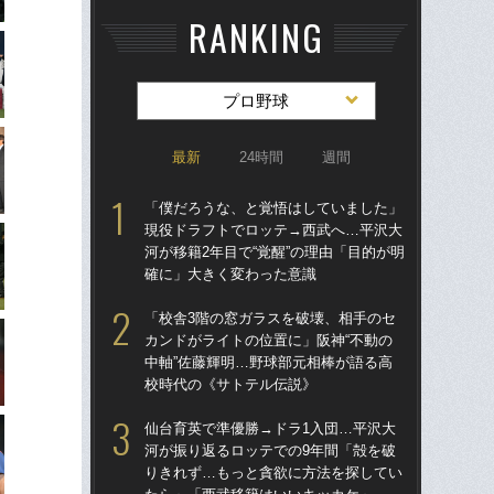
RANKING
プロ野球
最新
24時間
週間
「僕だろうな、と覚悟はしていました」
仙
現役ドラフトでロッテ→西武へ…平沢大
河
河が移籍2年目で“覚醒”の理由「目的が明
り
確に」大きく変わった意識
た
「校舎3階の窓ガラスを破壊、相手のセ
「
カンドがライトの位置に」阪神“不動の
現
中軸”佐藤輝明…野球部元相棒が語る高
河が
校時代の《サトテル伝説》
確
仙台育英で準優勝→ドラ1入団…平沢大
「
河が振り返るロッテでの9年間「殻を破
り
りきれず…もっと貪欲に方法を探してい
た“