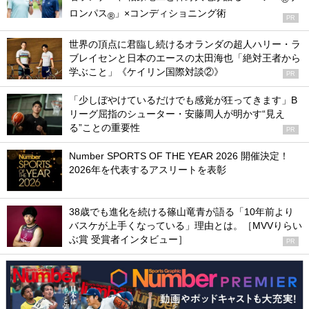
ロンパス
」×コンディショニング術
®
PR
世界の頂点に君臨し続けるオランダの超人ハリー・ラ
ブレイセンと日本のエースの太田海也「絶対王者から
学ぶこと」《ケイリン国際対談②》
PR
「少しぼやけているだけでも感覚が狂ってきます」B
リーグ屈指のシューター・安藤周人が明かす“見え
る”ことの重要性
PR
Number SPORTS OF THE YEAR 2026 開催決定！
2026年を代表するアスリートを表彰
38歳でも進化を続ける篠山竜青が語る「10年前より
バスケが上手くなっている」理由とは。［MVVりらい
ぶ賞 受賞者インタビュー］
PR