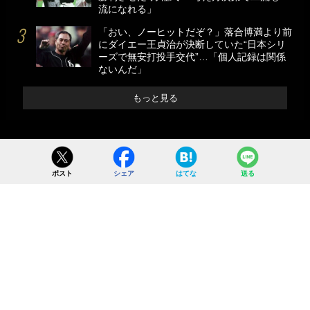
流になれる」
「おい、ノーヒットだぞ？」落合博満より前
にダイエー王貞治が決断していた“日本シリ
ーズで無安打投手交代”…「個人記録は関係
ないんだ」
もっと見る
ポスト
シェア
はてな
送る