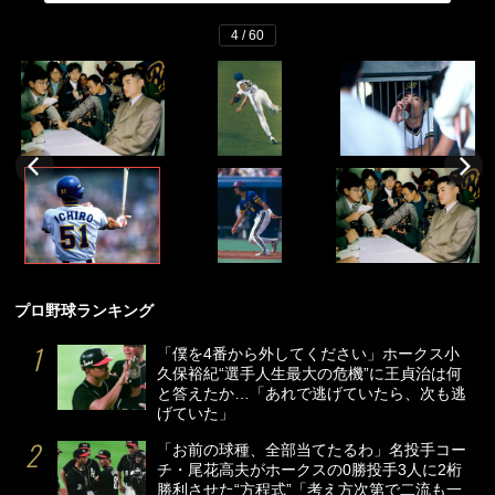
4 / 60
プロ野球ランキング
「僕を4番から外してください」ホークス小
久保裕紀“選手人生最大の危機”に王貞治は何
と答えたか…「あれで逃げていたら、次も逃
げていた」
「お前の球種、全部当てたるわ」名投手コー
チ・尾花高夫がホークスの0勝投手3人に2桁
勝利させた“方程式”「考え方次第で二流も一