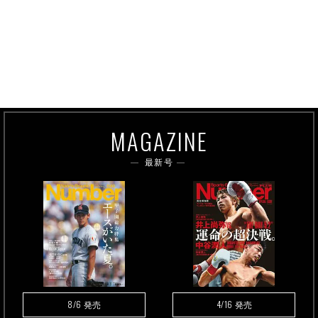
MAGAZINE
最新号
8/6
4/16
発売
発売