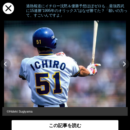
過熱報道にイチロー沈黙＆優勝予想ほぼゼロも…最強西武
に15連勝“1995年のオリックス”はなぜ勝てた？「願いの力っ
て、すごいんですよ」
©Hideki Sugiyama
この記事を読む