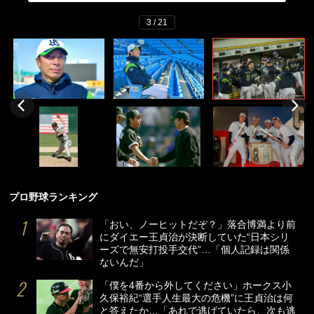
3 / 21
プロ野球ランキング
「おい、ノーヒットだぞ？」落合博満より前
にダイエー王貞治が決断していた“日本シリ
ーズで無安打投手交代”…「個人記録は関係
ないんだ」
「僕を4番から外してください」ホークス小
久保裕紀“選手人生最大の危機”に王貞治は何
と答えたか…「あれで逃げていたら、次も逃