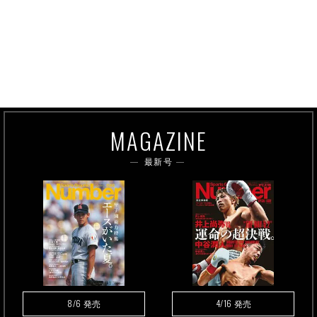
MAGAZINE
最新号
8/6
4/16
発売
発売