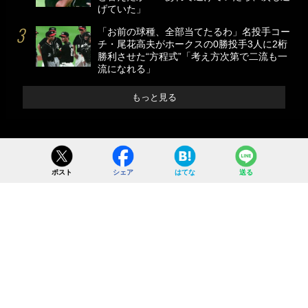
げていた」
「お前の球種、全部当てたるわ」名投手コー
チ・尾花高夫がホークスの0勝投手3人に2桁
勝利させた“方程式”「考え方次第で二流も一
流になれる」
もっと見る
ポスト
シェア
はてな
送る