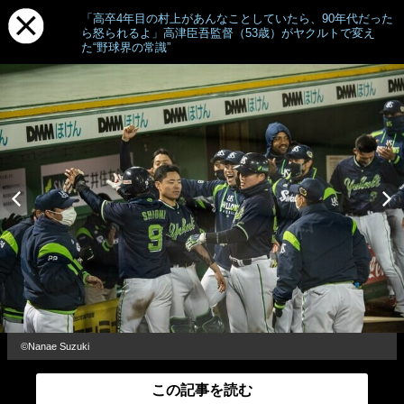
「高卒4年目の村上があんなことしていたら、90年代だった
ら怒られるよ」高津臣吾監督（53歳）がヤクルトで変え
た“野球界の常識”
©Nanae Suzuki
この記事を読む