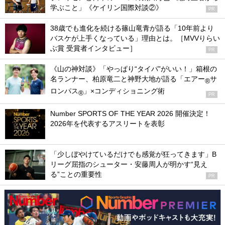
学ぶこと」《ケイリン国際対談②》
PR
38歳でも進化を続ける篠山竜青が語る「10年前より
バスケが上手くなっている」理由とは。［MVVりらい
ぶ賞 受賞者インタビュー］
PR
《山の神対談》「やっぱり“タイパ”がいい！」箱根の
名ランナー、柏原竜二と神野大地が語る「エアー
サ
®
ロンパス
」×コンディショニング術
®
PR
Number SPORTS OF THE YEAR 2026 開催決定！
2026年を代表するアスリートを表彰
「少しぼやけているだけでも感覚が狂ってきます」B
リーグ屈指のシューター・安藤周人が明かす“見え
る”ことの重要性
PR