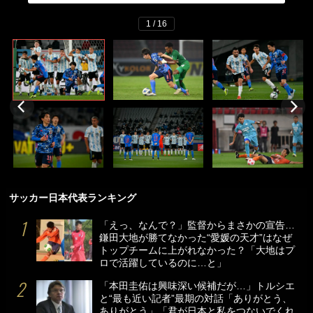
1 / 16
サッカー日本代表ランキング
「えっ、なんで？」監督からまさかの宣告…
鎌田大地が勝てなかった“愛媛の天才”はなぜ
トップチームに上がれなかった？「大地はプ
ロで活躍しているのに…と」
「本田圭佑は興味深い候補だが…」トルシエ
と“最も近い記者”最期の対話「ありがとう、
ありがとう」「君が日本と私をつないでくれ