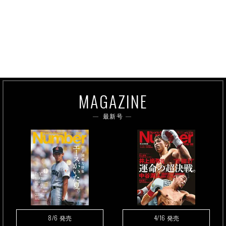
MAGAZINE
最新号
8/6
4/16
発売
発売