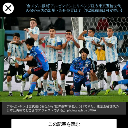
“金メダル候補”アルゼンチンにリベンジ狙う東京五輪世代
久保や三笘の出場・起用位置は？【第2戦布陣は可変型か】
アルゼンチンは世代別代表ながら“世界基準”を見せつけてきた。東京五輪世代の
日本は再戦でどこまでアジャストできるか photograph by JMPA
この記事を読む