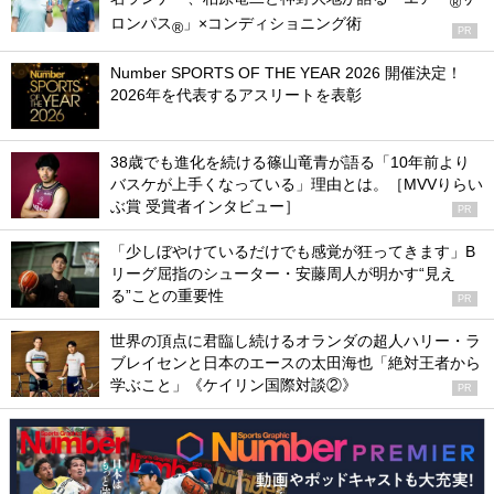
®
ロンパス
」×コンディショニング術
®
PR
Number SPORTS OF THE YEAR 2026 開催決定！
2026年を代表するアスリートを表彰
38歳でも進化を続ける篠山竜青が語る「10年前より
バスケが上手くなっている」理由とは。［MVVりらい
ぶ賞 受賞者インタビュー］
PR
「少しぼやけているだけでも感覚が狂ってきます」B
リーグ屈指のシューター・安藤周人が明かす“見え
る”ことの重要性
PR
世界の頂点に君臨し続けるオランダの超人ハリー・ラ
ブレイセンと日本のエースの太田海也「絶対王者から
学ぶこと」《ケイリン国際対談②》
PR