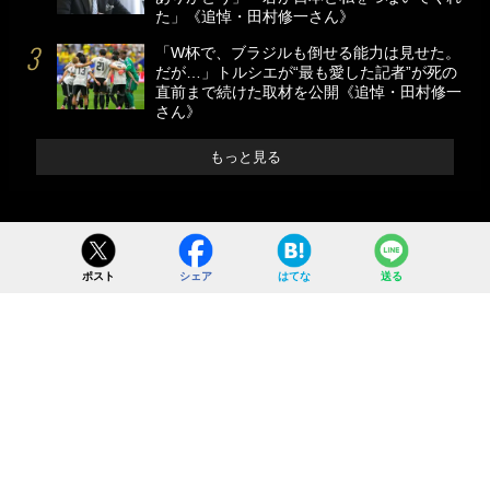
た」《追悼・田村修一さん》
「W杯で、ブラジルも倒せる能力は見せた。
だが…」トルシエが“最も愛した記者”が死の
直前まで続けた取材を公開《追悼・田村修一
さん》
もっと見る
ポスト
シェア
はてな
送る