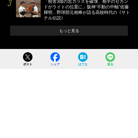
「校舎3階の窓ガラスを破壊、相手のセカン
ドがライトの位置に」阪神“不動の中軸”佐藤
輝明…野球部元相棒が語る高校時代の《サト
テル伝説》
もっと見る
ポスト
シェア
はてな
送る