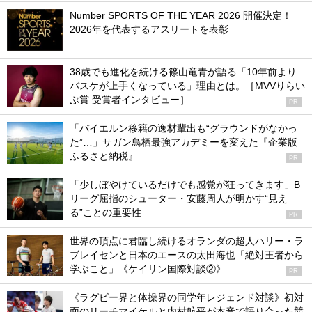
Number SPORTS OF THE YEAR 2026 開催決定！
2026年を代表するアスリートを表彰
38歳でも進化を続ける篠山竜青が語る「10年前より
バスケが上手くなっている」理由とは。［MVVりらい
ぶ賞 受賞者インタビュー］
PR
「バイエルン移籍の逸材輩出も“グラウンドがなかっ
た”…」サガン鳥栖最強アカデミーを変えた『企業版
ふるさと納税』
PR
「少しぼやけているだけでも感覚が狂ってきます」B
リーグ屈指のシューター・安藤周人が明かす“見え
る”ことの重要性
PR
世界の頂点に君臨し続けるオランダの超人ハリー・ラ
ブレイセンと日本のエースの太田海也「絶対王者から
学ぶこと」《ケイリン国際対談②》
PR
《ラグビー界と体操界の同学年レジェンド対談》初対
面のリーチマイケルと内村航平が本音で語り合った競