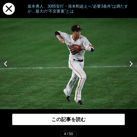
坂本勇人、3085安打・張本勲超えへ“必要3条件”は満たす
が…最大の“不安要素”とは
この記事を読む
4 / 50