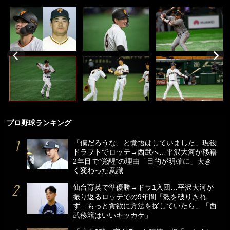
プロ野球ランキング
「僕だろうな、と覚悟はしていました」現役
ドラフトでロッテ→西武へ…平沢大河が移籍
2年目で“覚醒”の理由「目的が明確に」大き
く変わった意識
仙台育英で準優勝→ドラ1入団…平沢大河が
振り返るロッテでの9年間「殻を破りきれ
ず…もっと貪欲に方法を探していたら」「西
武移籍はいいキッカケ」