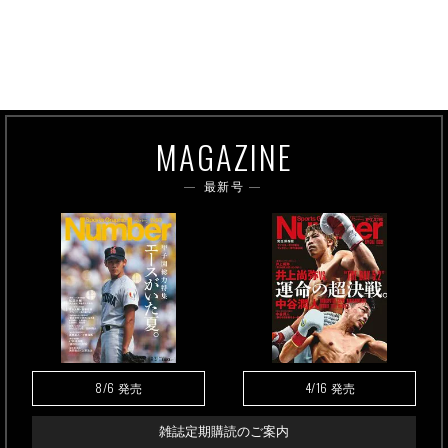
MAGAZINE
最新号
8/6
4/16
発売
発売
雑誌定期購読のご案内