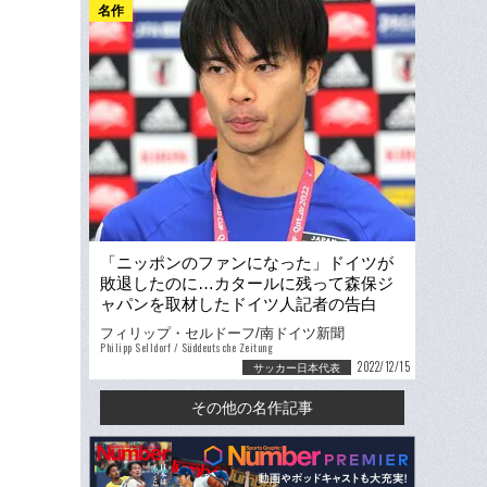
名作
「ニッポンのファンになった」ドイツが
敗退したのに…カタールに残って森保ジ
ャパンを取材したドイツ人記者の告白
「正直驚いた3人の日本人選手」
フィリップ・セルドーフ/南ドイツ新聞
Philipp Selldorf / Süddeutsche Zeitung
2022/12/15
サッカー日本代表
その他の名作記事