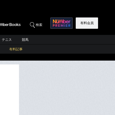
有料会員
検索
テニス
競馬
有料記事