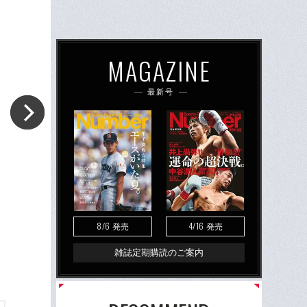
MAGAZINE
最新号
8/6
4/16
発売
発売
雑誌定期購読のご案内