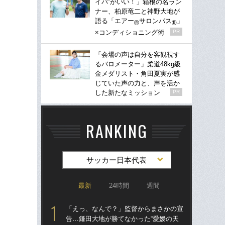
イパ”がいい！」箱根の名ラン
ナー、柏原竜二と神野大地が
語る「エアー
サロンパス
」
®
®
×コンディショニング術
PR
「会場の声は自分を客観視す
るバロメーター」柔道48kg級
金メダリスト・角田夏実が感
じていた声の力と、声を活か
した新たなミッション
PR
RANKING
サッカー日本代表
最新
24時間
週間
「えっ、なんで？」監督からまさかの宣
「
告…鎌田大地が勝てなかった“愛媛の天
告…