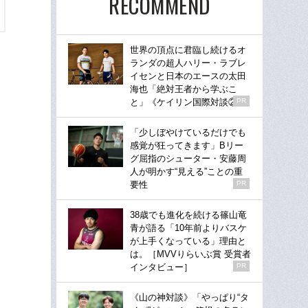
RECOMMEND
世界の頂点に君臨し続けるオ
ランダの超人ハリー・ラブレ
イセンと日本のエースの太田
海也「絶対王者から学ぶこ
と」《ケイリン国際対談②》
PR
「少しぼやけているだけでも
感覚が狂ってきます」Bリー
グ屈指のシューター・安藤周
人が明かす“見える”ことの重
要性
PR
38歳でも進化を続ける篠山竜
青が語る「10年前よりバスケ
が上手くなっている」理由と
は。［MVVりらいぶ賞 受賞者
インタビュー］
PR
《山の神対談》「やっぱり“タ