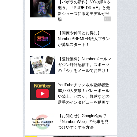
【バボラの新作】NYの輝きを
纏う。「PURE DRIVE」と最
新シューズに限定モデルが登
場
PR
【同僚や仲間とお得に】
NumberPREMIER法人プラン
が募集スタート！
【登録無料】Numberメールマ
ガジン好評配信中。スポーツ
の「今」をメールでお届け！
YouTubeチャンネル登録者数
60,000人突破！バレーボール
や陸上、バスケ、野球などの
選手のインタビューを動画で
【お知らせ】Google検索で
「Number Web」の記事を見
つけやすくする方法