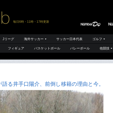
毎日6時・11時・17時更新
Jリーグ
海外サッカー
サッカー日本代表
ゴルフ
フィギュア
バスケットボール
バレーボール
他競技
が語る井手口陽介、前倒し移籍の理由と今。