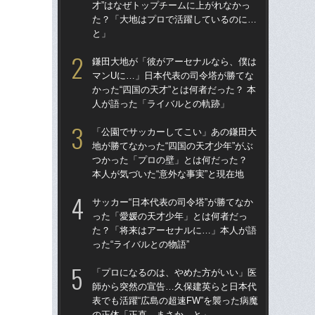
才”はなぜトップチームに上がれなかっ
才”
た？「大地はプロで活躍しているのに…
た
と」
と
鎌田大地が「彼がアーセナルなら、僕は
鎌
マンUに…」日本代表の司令塔が勝てな
マ
かった“四国の天才”とは何者だった？ 本
かっ
人が語った「ライバルとの軌跡」
人
「公園でサッカーしてこい」あの鎌田大
「
地が勝てなかった“四国の天才少年”がぶ
地が
つかった「プロの壁」とは何だった？
つ
本人が気づいた“意外な事実”と現在地
本人
サッカー“日本代表の司令塔”が勝てなか
サッ
った「愛媛の天才少年」とは何者だっ
っ
た？「将来はアーセナルに…」本人が語
た
った“ライバルとの物語”
った
「プロになるのは、やめた方がいい」医
「1
師から突然の宣告…久保建英らと日本代
W杯
表でも活躍“広島の超速FW”を襲った病魔
ミ
の正体「正直、まさか…と」
評