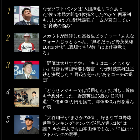
なぜソフトバンクは“入団辞退リスクあっ
た”佐々木麟太郎を1位指名したのか？ 四軍制
も…じつはプロ野球最強チームが直面してい
る“育成の悩み”
スカウトが酷評した高校生ピッチャー「あんな
フォームじゃとらへん」“無名だった”野茂英雄
10代の挫折…職場でも説教「はよ仕事覚え
ろ」
「野茂は太りすぎや」「キミはエースじゃな
い」監督も球団幹部も苦言…なぜ野茂英雄は近
鉄と決裂した？ 野茂が怒った“あるコーチの退
団”
「どうせメジャーでは通用せん」批判も…近鉄
も予想外だった、野茂英雄26歳の“任意引
退”「1億4000万円を捨て、年俸980万円を選ん
だ男」
「大谷翔平が“まさかの3位”」好きなプロ野球
選手ランキング“センバツ球児が選ぶ1位”は
誰？ 今永昇太でも山本由伸でもない「2位はソ
フトバンクの選手」