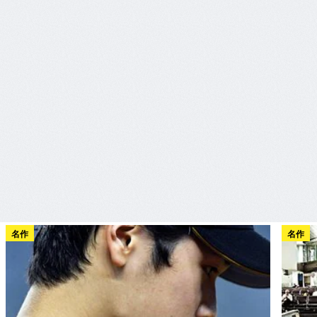
名作
名作