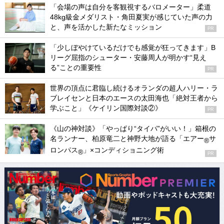
「会場の声は自分を客観視するバロメーター」柔道
48kg級金メダリスト・角田夏実が感じていた声の力
と、声を活かした新たなミッション
PR
「少しぼやけているだけでも感覚が狂ってきます」B
リーグ屈指のシューター・安藤周人が明かす“見え
る”ことの重要性
PR
世界の頂点に君臨し続けるオランダの超人ハリー・ラ
ブレイセンと日本のエースの太田海也「絶対王者から
学ぶこと」《ケイリン国際対談②》
PR
《山の神対談》「やっぱり“タイパ”がいい！」箱根の
名ランナー、柏原竜二と神野大地が語る「エアー
サ
®
ロンパス
」×コンディショニング術
®
PR