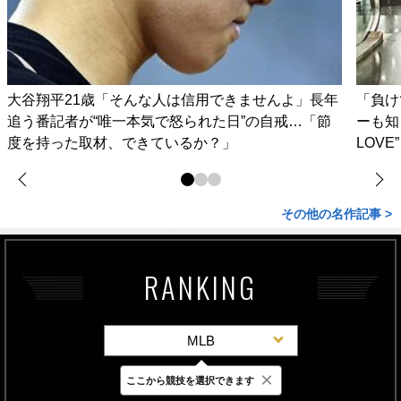
大谷翔平21歳「そんな人は信用できませんよ」長年
「負け
追う番記者が“唯一本気で怒られた日”の自戒…「節
ーも知
度を持った取材、できているか？」
LOV
その他の名作記事 >
RANKING
MLB
×
ここから競技を選択できます
最新
24時間
週間