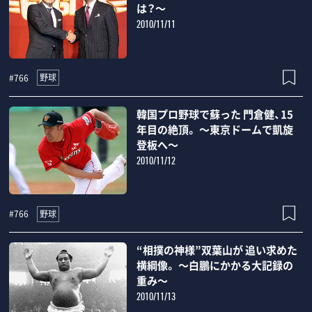
は？～
2010/11/11
野球
#766
韓国プロ野球で蘇った 門倉健、15
年目の絶頂。 ～東京ドームで凱旋
登板へ～
2010/11/12
野球
#766
“相撲の神様”双葉山が 追い求めた
横綱像。 ～白鵬にかかる大記録の
重み～
2010/11/13