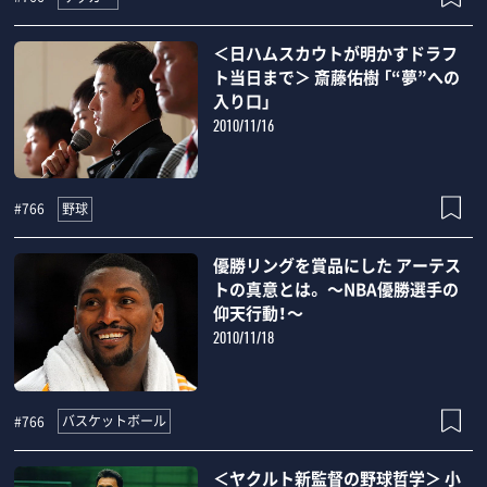
＜日ハムスカウトが明かすドラフ
ト当日まで＞ 斎藤佑樹 「“夢”への
入り口」
2010/11/16
野球
#766
優勝リングを賞品にした アーテス
トの真意とは。 ～NBA優勝選手の
仰天行動！～
2010/11/18
バスケットボール
#766
＜ヤクルト新監督の野球哲学＞ 小