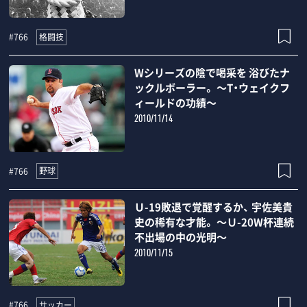
格闘技
#766
Wシリーズの陰で喝采を 浴びたナ
ックルボーラー。 ～T・ウェイクフ
ィールドの功績～
2010/11/14
野球
#766
Ｕ-19敗退で覚醒するか、 宇佐美貴
史の稀有な才能。 ～Ｕ-20W杯連続
不出場の中の光明～
2010/11/15
サッカー
#766