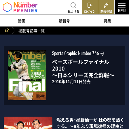
見つける
ログイン
新規登録
動画
最新号
特集
掲載号記事一覧
号
Sports Graphic Number 766
ベースボールファイナル
2010
～日本シリーズ完全詳報～
2010年11月11日発売
燃える男・星野仙一が 杜の都を熱く
する。 ～8年ぶり現場復帰の理由と