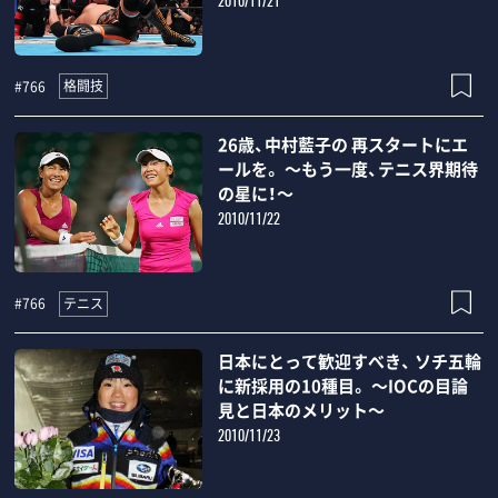
2010/11/21
格闘技
#766
26歳、中村藍子の 再スタートにエ
ールを。 ～もう一度、テニス界期待
の星に！～
2010/11/22
テニス
#766
日本にとって歓迎すべき、 ソチ五輪
に新採用の10種目。 ～IOCの目論
見と日本のメリット～
2010/11/23