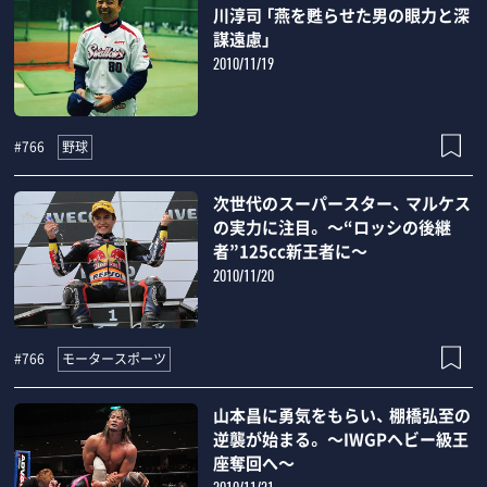
川淳司 「燕を甦らせた男の眼力と深
謀遠慮」
2010/11/19
野球
#766
次世代のスーパースター、 マルケス
の実力に注目。 ～“ロッシの後継
者”125cc新王者に～
2010/11/20
モータースポーツ
#766
山本昌に勇気をもらい、 棚橋弘至の
逆襲が始まる。 ～IWGPヘビー級王
座奪回へ～