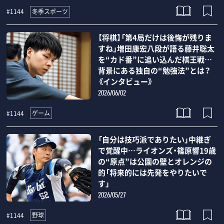
冬季スポーツ
#1144
【将棋】「第4局だけは後悔が残りま
すね」増田康宏八段が語る藤井聡太
を“カド番”に追い込んだ棋王戦…
背景にある独自の“勉強法”とは？
《インタビュー》
2026/06/02
ゲーム
#1144
「自分は技巧派でありたい」中継ぎ
で覚醒中…ライオンズ・篠原響19歳
の“原点”は公園の壁とオレンジの
的「将来的には先発をやりたいで
す」
2026/05/27
野球
#1144