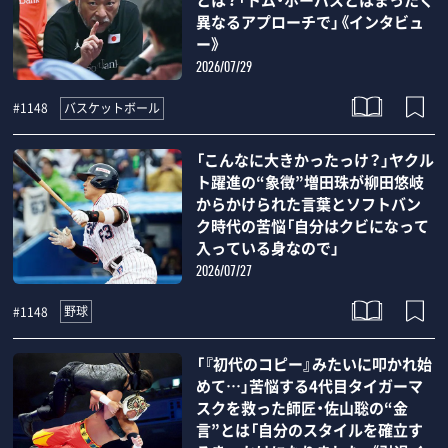
とは？「トム・ホーバスとはまったく
異なるアプローチで」《インタビュ
ー》
2026/07/29
バスケットボール
#1148
「こんなに大きかったっけ？」ヤクル
ト躍進の“象徴”増田珠が柳田悠岐
からかけられた言葉とソフトバン
ク時代の苦悩「自分はクビになって
入っている身なので」
2026/07/27
野球
#1148
「『初代のコピー』みたいに叩かれ始
めて…」苦悩する4代目タイガーマ
スクを救った師匠・佐山聡の“金
言”とは「自分のスタイルを確立す