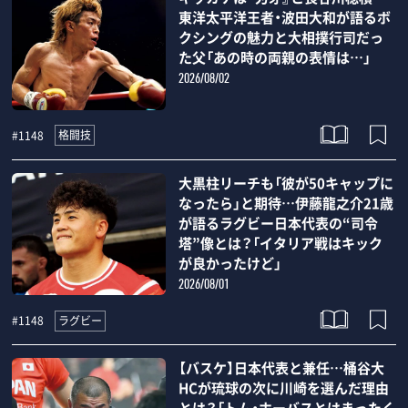
東洋太平洋王者・波田大和が語るボ
クシングの魅力と大相撲行司だっ
た父「あの時の両親の表情は…」
2026/08/02
格闘技
#1148
大黒柱リーチも「彼が50キャップに
なったら」と期待…伊藤龍之介21歳
が語るラグビー日本代表の“司令
塔”像とは？「イタリア戦はキック
が良かったけど」
2026/08/01
ラグビー
#1148
【バスケ】日本代表と兼任…桶谷大
HCが琉球の次に川崎を選んだ理由