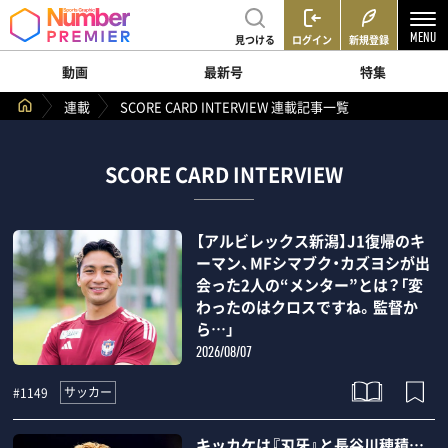
見つける
ログイン
新規登録
動画
最新号
特集
連載
SCORE CARD INTERVIEW 連載記事一覧
SCORE CARD INTERVIEW
【アルビレックス新潟】J1復帰のキ
ーマン、MFシマブク・カズヨシが出
会った2人の“メンター”とは？「変
わったのはクロスですね。監督か
ら…」
2026/08/07
サッカー
#1149
キッカケは『刃牙』と長谷川穂積…