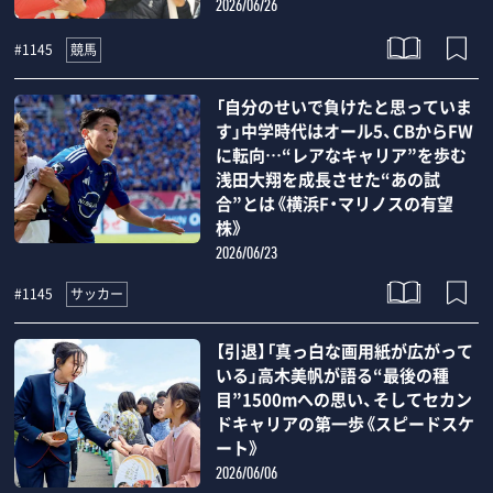
2026/06/26
競馬
#1145
「自分のせいで負けたと思っていま
す」中学時代はオール5、CBからFW
に転向…“レアなキャリア”を歩む
浅田大翔を成長させた“あの試
合”とは《横浜F・マリノスの有望
株》
2026/06/23
サッカー
#1145
【引退】「真っ白な画用紙が広がって
いる」高木美帆が語る“最後の種
目”1500mへの思い、そしてセカン
ドキャリアの第一歩《スピードスケ
ート》
2026/06/06