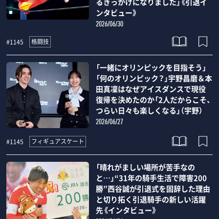
るきっかけになりました」《引退イ
ンタビュー》
2026/06/30
格闘技
#1145
「一緒にオリンピックを目指そう」
「何のオリンピック？」宇野昌磨＆本
田真凜はなぜアイスダンスで現役
復帰を決めたのか「2人だからこそ、
つらい日々も楽しくなる」（宇野）
2026/06/27
フィギュアスケート
#1145
「晴れがましい場所が苦手なの
と…」“31年の騎手生活で障害200
勝”西谷誠が引退式を固辞した理由
と切り拓く引退騎手の新しい活躍
先《インタビュー》