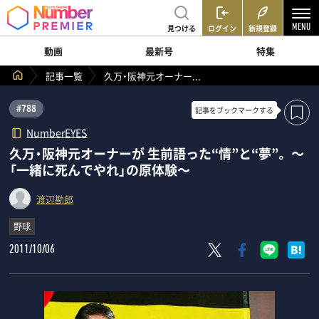
見つける
ログイン
新規登録
動画
最新号
特集
記事一覧
久万・阪神元オーナー...
#788
記事を
ブックマークする
NumberEYES
久万・阪神元オーナーが 生前語った“情”と“夢”。 ～
「一緒に死んでやれ」の原体験～
渡辺勘郎
野球
2011/10/06