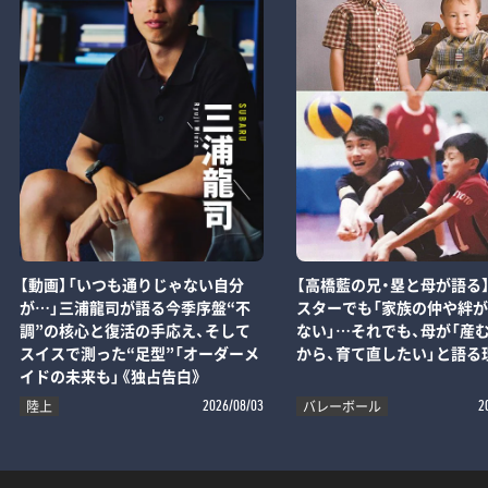
【動画】「いつも通りじゃない自分
【高橋藍の兄・塁と母が語る
が…」三浦龍司が語る今季序盤“不
スターでも「家族の仲や絆
調”の核心と復活の手応え、そして
ない」…それでも、母が「産
スイスで測った“足型”「オーダーメ
から、育て直したい」と語る
イドの未来も」《独占告白》
陸上
バレーボール
2026/08/03
2