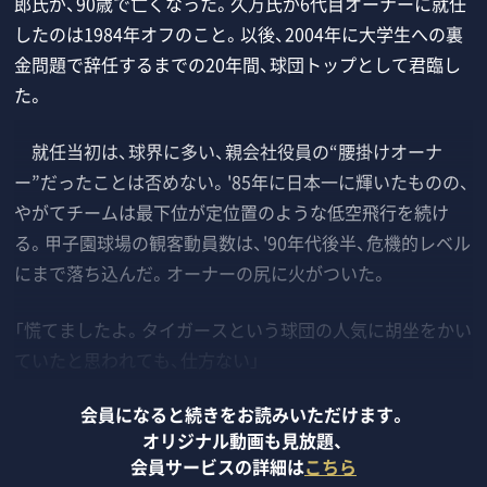
郎氏が、90歳で亡くなった。久万氏が6代目オーナーに就任
したのは1984年オフのこと。以後、2004年に大学生への裏
金問題で辞任するまでの20年間、球団トップとして君臨し
た。
就任当初は、球界に多い、親会社役員の“腰掛けオーナ
ー”だったことは否めない。'85年に日本一に輝いたものの、
やがてチームは最下位が定位置のような低空飛行を続け
る。甲子園球場の観客動員数は、'90年代後半、危機的レベル
にまで落ち込んだ。オーナーの尻に火がついた。
「慌てましたよ。タイガースという球団の人気に胡坐をかい
ていたと思われても、仕方ない」
会員になると続きをお読みいただけます。
オリジナル動画も見放題、
会員サービスの詳細は
こちら