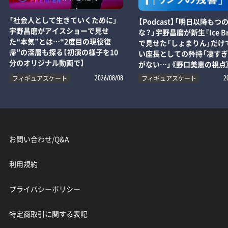
「社会人として生きていくために」
【Podcast】「明日以降もつ
宇野昌磨がアイスショーで見せ
な？」宇野昌磨が新生『Ice Br
た“本気”とは…“2度目の現役復
で見せた「しょまりん」だけ
帰”の深層も探る【初演の様子を10
い座長としての矜持「凄す
分のオリジナル動画で】
がない…」《野口美恵の視点
フィギュアスケート
フィギュアスケート
2026/08/08
2
お問い合わせ/Q&A
利用規約
プライバシーポリシー
特定商取引に関する表記