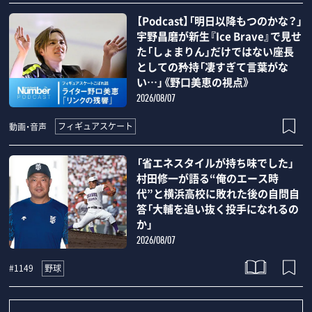
【Podcast】「明日以降もつのかな？」
宇野昌磨が新生『Ice Brave』で見せ
た「しょまりん」だけではない座長
としての矜持「凄すぎて言葉がな
い…」《野口美恵の視点》
2026/08/07
フィギュアスケート
動画・音声
「省エネスタイルが持ち味でした」
村田修一が語る“俺のエース時
代”と横浜高校に敗れた後の自問自
答「大輔を追い抜く投手になれるの
か」
2026/08/07
野球
#1149