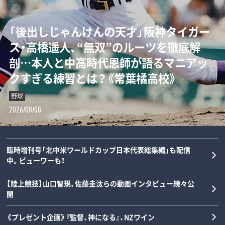
「“0－0信仰”を払拭せよ」ミハイロ・ペト
「後出しじゃんけんの天才」阪神タイガー
ダルビッシュの夏を終わらせた三塁手…
「女の子が男装して校内へ!?」荒木大輔と
ロヴィッチが注目する3人の日本人指導
ス・高橋遥人、“無双”のルーツを徹底解
22年後に浮かべた“笑顔”と“涙”の理由
斎藤佑樹が語る甲子園フィーバーと“あ
者とは？「松橋力蔵さんは新潟で…」【イ
剖…本人と中高時代恩師が語るマニアッ
とは？《最強右腕「甲子園ラストゲーム」
の夏の匂い”「早実は横浜と同じタイプで
ンタビュー】
クすぎる練習とは？《常葉橘高校》
の真実》
した」《スペシャル対談》
サッカー
野球
野球
野球
2026/08/08
2026/08/08
2026/08/07
2026/08/06
臨時増刊号「北中米ワールドカップ日本代表総集編」も配信
中。ビューワーも！
【陸上競技】山口智規、佐藤圭汰らの動画インタビュー続々公
開
《プレゼント企画》『監督、神になる』、NZワイン