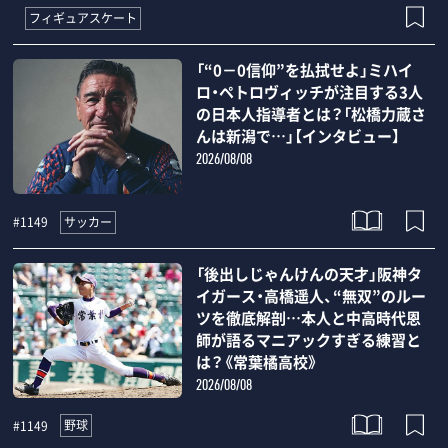
フィギュアスケート
「“0－0信仰”を払拭せよ」ミハイ
ロ・ペトロヴィッチが注目する3人
の日本人指導者とは？「松橋力蔵さ
んは新潟で…」【インタビュー】
2026/08/08
サッカー
#1149
「後出しじゃんけんの天才」阪神タ
イガース・高橋遥人、“無双”のルー
ツを徹底解剖…本人と中高時代恩
師が語るマニアックすぎる練習と
は？《常葉橘高校》
2026/08/08
野球
#1149