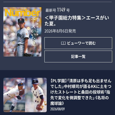
最新号
号
1149
＜甲子園総力特集＞エースがい
た夏。
2026年8月6日発売
ビューワーで読む
記事一覧
【PL学園】「清原は手も足も出ません
でした」中村順司が語るKKに土をつ
けたストレートと桑田の投球術「指
先で変化を微調整できた」《名将の
魔球論》
2026/08/09