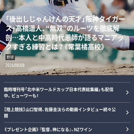
「“0－0信仰”を払拭せよ」ミハイロ・ペト
「後出しじゃんけんの天才」阪神タイガー
ダルビッシュの夏を終わらせた三塁手…
「女の子が男装して校内へ!?」荒木大輔と
ロヴィッチが注目する3人の日本人指導
ス・高橋遥人、“無双”のルーツを徹底解
22年後に浮かべた“笑顔”と“涙”の理由
斎藤佑樹が語る甲子園フィーバーと“あ
者とは？「松橋力蔵さんは新潟で…」【イ
剖…本人と中高時代恩師が語るマニアッ
とは？《最強右腕「甲子園ラストゲーム」
の夏の匂い”「早実は横浜と同じタイプで
ンタビュー】
クすぎる練習とは？《常葉橘高校》
の真実》
した」《スペシャル対談》
サッカー
野球
野球
野球
2026/08/08
2026/08/08
2026/08/07
2026/08/06
臨時増刊号「北中米ワールドカップ日本代表総集編」も配信
中。ビューワーも！
【陸上競技】山口智規、佐藤圭汰らの動画インタビュー続々公
開
《プレゼント企画》『監督、神になる』、NZワイン