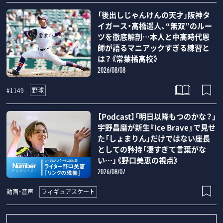
「後出しじゃんけんの天才」阪神タ
イガース・高橋遥人、“無双”のルー
ツを徹底解剖…本人と中高時代恩
師が語るマニアックすぎる練習と
は？《常葉橘高校》
2026/08/08
野球
#1149
【Podcast】「明日以降もつのかな？」
宇野昌磨が新生『Ice Brave』で見せ
た「しょまりん」だけではない座長
としての矜持「凄すぎて言葉がな
い…」《野口美恵の視点》
2026/08/07
フィギュアスケート
動画・音声