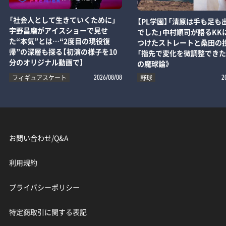
「社会人として生きていくために」
【PL学園】「清原は手も足も
宇野昌磨がアイスショーで見せ
でした」中村順司が語るKK
た“本気”とは…“2度目の現役復
つけたストレートと桑田の
帰”の深層も探る【初演の様子を10
「指先で変化を微調整できた
分のオリジナル動画で】
の魔球論》
フィギュアスケート
野球
2026/08/08
2
お問い合わせ/Q&A
利用規約
プライバシーポリシー
特定商取引に関する表記