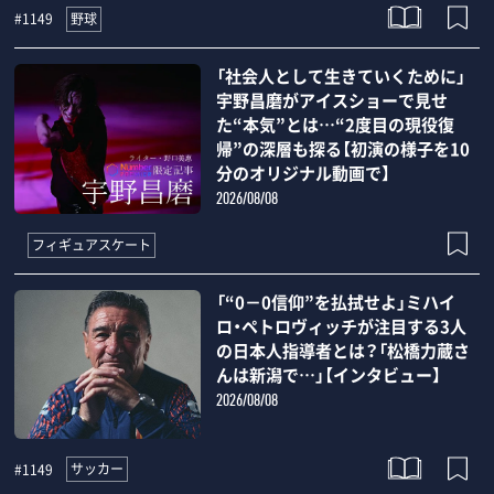
野球
#1149
「社会人として生きていくために」
宇野昌磨がアイスショーで見せ
た“本気”とは…“2度目の現役復
帰”の深層も探る【初演の様子を10
分のオリジナル動画で】
2026/08/08
フィギュアスケート
「“0－0信仰”を払拭せよ」ミハイ
ロ・ペトロヴィッチが注目する3人
の日本人指導者とは？「松橋力蔵さ
んは新潟で…」【インタビュー】
2026/08/08
サッカー
#1149