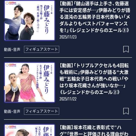
【動画】「鍵山選手は上手さ、佐藤選
手には安定感が…」伊藤みどりが語
る混沌の五輪男子日本代表争い「メ
ダルよりもベストパフォーマンス
を！」《レジェンドからのエール③》
2025/11/23
フィギュアスケート
動画・音声
【動画】「トリプルアクセルも4回転
も戦術に」伊藤みどりが語る“大激
戦”五輪女子日本代表への戦い「や
はり坂本花織さんが強いなか…」
《レジェンドからのエール②》
2025/11/22
フィギュアスケート
動画・音声
【動画】坂本花織と表彰式で‟ハ
グ”「世界一と評価される理由がわ