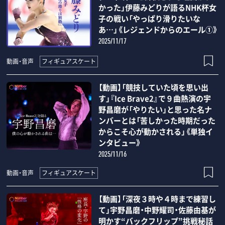
かった」伊藤みどりが語るNHK杯女
子の戦い「やっぱり滑りたいな
あ…」《レジェンドからのエール①》
2025/11/17
フィギュアスケート
動画・音声
【動画】「競技していた頃を思い出
す」『Ice Brave2』で９曲熱演の宇
野昌磨が「やりたい」と思った名ナ
ンバーとは「苦しかった時期だった
からこそ心が動かされる」《単独イ
ンタビュー》
2025/11/16
フィギュアスケート
動画・音声
【動画】「深夜３時や４時まで練習し
て」宇野昌磨・中野耀司・佐藤由基が
明かす“バックフリップ”挑戦秘話