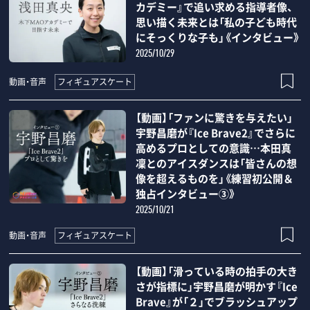
カデミー』で追い求める指導者像、
思い描く未来とは「私の子ども時代
にそっくりな子も」《インタビュー》
2025/10/29
フィギュアスケート
動画・音声
【動画】「ファンに驚きを与えたい」
宇野昌磨が『Ice Brave2』でさらに
高めるプロとしての意識…本田真
凜とのアイスダンスは「皆さんの想
像を超えるものを」《練習初公開＆
独占インタビュー③》
2025/10/21
フィギュアスケート
動画・音声
【動画】「滑っている時の拍手の大き
さが指標に」宇野昌磨が明かす『Ice
Brave』が「２」でブラッシュアップ