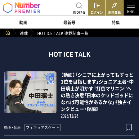
見つける
ログイン
新規登録
動画
最新号
特集
連載
HOT ICE TALK 連載記事一覧
HOT ICE TALK
【動画】「シニアに上がってもずっと
1位を目指します」ジュニア王者・中
田璃士が明かす“打倒マリニン”へ
の熱き決意「日本のクワドゴッドに
なれば可能性があるかな」《独占イ
ンタビュー・後編》
2025/12/26
フィギュアスケート
動画・音声