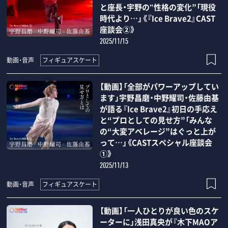
と座長・宇野の‟性格の変化”「現役
時代より…」《『Ice Brave2』CAST
座談会②》
2025/11/15
フィギュアスケート
動画・音声
【動画】「全部がパワーアップしてい
ます」宇野昌磨・中野耀司・佐藤由基
が語る『Ice Brave2』初日の手応え
と“プロとしての見せ方”「みんな
の“大変アベレージ”はぐっと上が
って…」《CASTスペシャル座談会
①》
2025/11/13
フィギュアスケート
動画・音声
【動画】「一人ひとりが良い色のスケ
ーターに」浅田真央が『木下MAOア