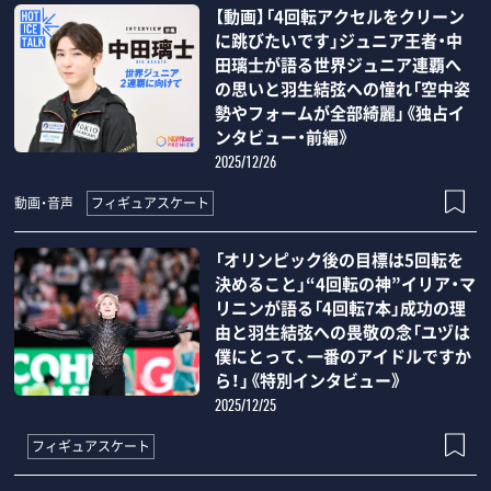
【動画】「4回転アクセルをクリーン
に跳びたいです」ジュニア王者・中
田璃士が語る世界ジュニア連覇へ
の思いと羽生結弦への憧れ「空中姿
勢やフォームが全部綺麗」《独占イ
ンタビュー・前編》
2025/12/26
フィギュアスケート
動画・音声
「オリンピック後の目標は5回転を
決めること」“4回転の神”イリア・マ
リニンが語る「4回転7本」成功の理
由と羽生結弦への畏敬の念「ユヅは
僕にとって、一番のアイドルですか
ら！」《特別インタビュー》
2025/12/25
フィギュアスケート