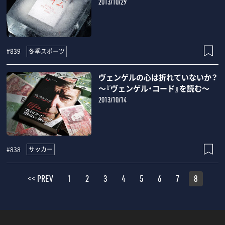
2013/10/29
冬季スポーツ
#839
ヴェンゲルの心は折れていないか？
～『ヴェンゲル・コード』を読む～
2013/10/14
サッカー
#838
<< PREV
1
2
3
4
5
6
7
8