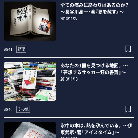
全ての痛みに終わりはあるのか？
～長谷川晶一・著『夏を赦す』～
2013/11/27
野球
#841
あなたの1冊を見つける地図。 ～
『夢想するサッカー狂の書斎』～
2013/11/13
その他
#840
氷中の本は、熱を孕んでいる。 ～伊
東武彦・著『アイスタイム』～