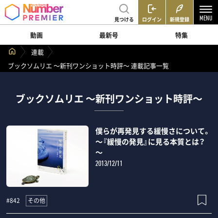
見つける
ログイン
新規登録
動画
最新号
特集
連載
ブックソムリエ ～新刊ワンショット時評～ 連載記事一覧
ブックソムリエ ～新刊ワンショット時評～
僕らが再発見する緩慢さについて。
～『緩慢の発見』に見る本質とは？
～
2013/12/11
その他
#842