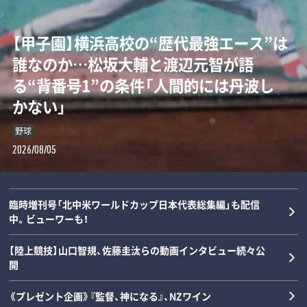
「女の子が男装して校内へ!?」荒木大輔と
【甲子園】横浜高校の“歴代最強エース”は
「Qちゃん、マジで何してんの！」高橋尚子
“持たざる者”と“持てる者”が直線でつ
斎藤佑樹が語る甲子園フィーバーと“あ
誰なのか…松坂大輔と渡辺元智が語
の愛称を生んだ“裸にアルミホイル”と小
ながる…カーボベルデとメッシの守備が
の夏の匂い”「早実は横浜と同じタイプで
る“背番号1”の条件「人間的には丹波し
出義雄が書いた鬼メニュー「今日は日本
思い出せてくれた「サッカーの根っこ」と
した」《スペシャル対談》
かない」
記録が練習…」《浜田雅功の対談連載》
は？《W杯コラム》
野球
野球
陸上
サッカー
2026/08/06
2026/08/05
2026/08/05
2026/08/04
臨時増刊号「北中米ワールドカップ日本代表総集編」も配信
中。ビューワーも！
【陸上競技】山口智規、佐藤圭汰らの動画インタビュー続々公
開
《プレゼント企画》『監督、神になる』、NZワイン