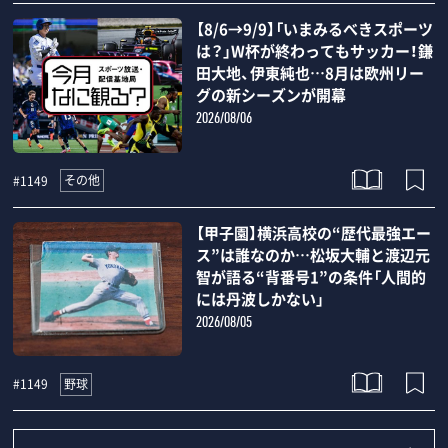
【8/6→9/9】「いまみるべきスポーツ
は？」W杯が終わってもサッカー！鎌
田大地、伊東純也…8月は欧州リー
グの新シーズンが開幕
2026/08/06
その他
#1149
【甲子園】横浜高校の“歴代最強エー
ス”は誰なのか…松坂大輔と渡辺元
智が語る“背番号1”の条件「人間的
には丹波しかない」
2026/08/05
野球
#1149