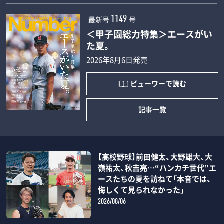
最新号
号
1149
＜甲子園総力特集＞エースがい
た夏。
2026年8月6日発売
ビューワーで読む
記事一覧
【高校野球】前田健太、大野雄大、大
嶺祐太、秋吉亮…“ハンカチ世代”エ
ースたちの夏を訪ねて「本音では、
悔しくて見られなかった」
2026/08/06