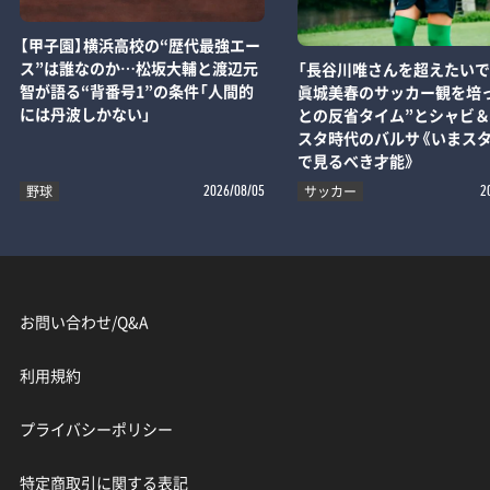
【甲子園】横浜高校の“歴代最強エー
ス”は誰なのか…松坂大輔と渡辺元
「長谷川唯さんを超えたいで
智が語る“背番号1”の条件「人間的
眞城美春のサッカー観を培
には丹波しかない」
との反省タイム”とシャビ
スタ時代のバルサ《いまス
で見るべき才能》
野球
サッカー
2026/08/05
2
お問い合わせ/Q&A
利用規約
プライバシーポリシー
特定商取引に関する表記