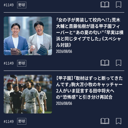
野球
#1149
「女の子が男装して校内へ!?」荒木
大輔と斎藤佑樹が語る甲子園フィ
ーバーと“あの夏の匂い”「早実は横
浜と同じタイプでした」《スペシャ
ル対談》
2026/08/06
野球
#1149
【甲子園】「取材はずっと断ってきた
んです」駒大苫小牧のキャッチャー
2人がいま証言する田中将大へ
の“恐怖感”と引き分け再試合
2026/08/06
野球
#1149