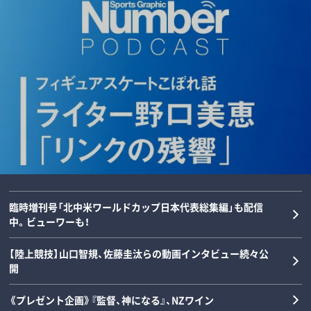
「後出しじゃんけんの天才」阪神タイガー
ダルビッシュの夏を終わらせた三塁手…
「女の子が男装して校内へ!?」荒木大輔と
【甲子園】横浜高校の“歴代最強エース”は
ス・高橋遥人、“無双”のルーツを徹底解
22年後に浮かべた“笑顔”と“涙”の理由
斎藤佑樹が語る甲子園フィーバーと“あ
誰なのか…松坂大輔と渡辺元智が語
剖…本人と中高時代恩師が語るマニアッ
とは？《最強右腕「甲子園ラストゲーム」
の夏の匂い”「早実は横浜と同じタイプで
る“背番号1”の条件「人間的には丹波し
クすぎる練習とは？《常葉橘高校》
の真実》
した」《スペシャル対談》
かない」
野球
野球
野球
野球
2026/08/08
2026/08/07
2026/08/06
2026/08/05
臨時増刊号「北中米ワールドカップ日本代表総集編」も配信
中。ビューワーも！
【陸上競技】山口智規、佐藤圭汰らの動画インタビュー続々公
開
《プレゼント企画》『監督、神になる』、NZワイン