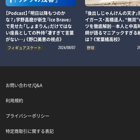
【Podcast】「明日以降もつのか
「後出しじゃんけんの天才」
な？」宇野昌磨が新生『Ice Brave』
イガース・高橋遥人、“無双”
で見せた「しょまりん」だけではな
ツを徹底解剖…本人と中高
い座長としての矜持「凄すぎて言葉
師が語るマニアックすぎる
がない…」《野口美恵の視点》
は？《常葉橘高校》
フィギュアスケート
野球
2026/08/07
2
お問い合わせ/Q&A
利用規約
プライバシーポリシー
特定商取引に関する表記