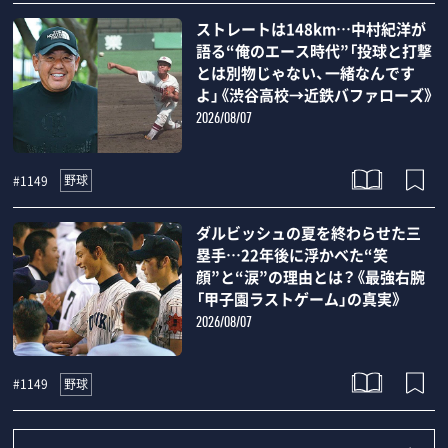
ストレートは148km…中村紀洋が
語る“俺のエース時代”「投球と打撃
とは別物じゃない、一緒なんです
よ」《渋谷高校→近鉄バファローズ》
2026/08/07
野球
#1149
ダルビッシュの夏を終わらせた三
塁手…22年後に浮かべた“笑
顔”と“涙”の理由とは？《最強右腕
「甲子園ラストゲーム」の真実》
2026/08/07
野球
#1149