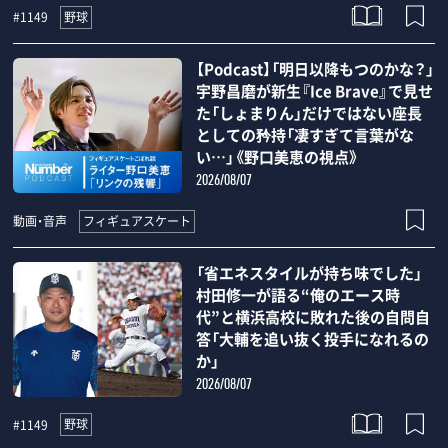
野球
#1149
【Podcast】「明日以降もつのかな？」
宇野昌磨が新生『Ice Brave』で見せ
た「しょまりん」だけではない座長
としての矜持「凄すぎて言葉がな
い…」《野口美恵の視点》
2026/08/07
フィギュアスケート
動画・音声
「省エネスタイルが持ち味でした」
村田修一が語る“俺のエース時
代”と横浜高校に敗れた後の自問自
答「大輔を追い抜く投手になれるの
か」
2026/08/07
野球
#1149