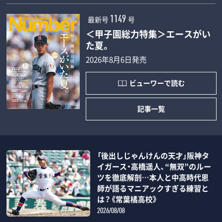
最新号
号
1149
＜甲子園総力特集＞エースがい
た夏。
2026年8月6日発売
ビューワーで読む
記事一覧
「後出しじゃんけんの天才」阪神タ
イガース・高橋遥人、“無双”のルー
ツを徹底解剖…本人と中高時代恩
師が語るマニアックすぎる練習と
は？《常葉橘高校》
2026/08/08