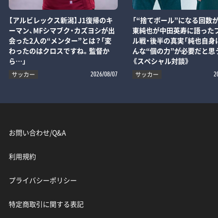
【アルビレックス新潟】J1復帰のキ
「“捨てボール”になる回数が
ーマン、MFシマブク・カズヨシが出
東純也が中田英寿に語った
会った2人の“メンター”とは？「変
ル戦・後半の真実「純也自身
わったのはクロスですね。監督か
んな“個の力”が必要だと思
ら…」
《スペシャル対談》
サッカー
サッカー
2026/08/07
2
お問い合わせ/Q&A
利用規約
プライバシーポリシー
特定商取引に関する表記