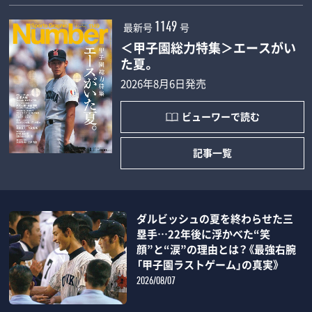
最新号
号
1149
＜甲子園総力特集＞エースがい
た夏。
2026年8月6日発売
ビューワーで読む
記事一覧
ダルビッシュの夏を終わらせた三
塁手…22年後に浮かべた“笑
顔”と“涙”の理由とは？《最強右腕
「甲子園ラストゲーム」の真実》
2026/08/07