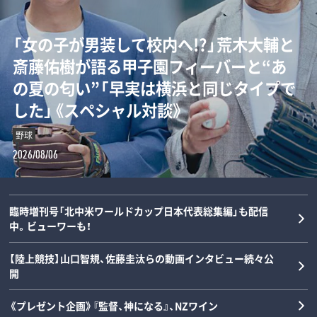
ダルビッシュの夏を終わらせた三塁手…
「女の子が男装して校内へ!?」荒木大輔と
【甲子園】横浜高校の“歴代最強エース”は
「Qちゃん、マジで何してんの！」高橋尚子
“持たざる者”と“持てる者”が直線でつ
22年後に浮かべた“笑顔”と“涙”の理由
斎藤佑樹が語る甲子園フィーバーと“あ
誰なのか…松坂大輔と渡辺元智が語
の愛称を生んだ“裸にアルミホイル”と小
ながる…カーボベルデとメッシの守備が
とは？《最強右腕「甲子園ラストゲーム」
の夏の匂い”「早実は横浜と同じタイプで
る“背番号1”の条件「人間的には丹波し
出義雄が書いた鬼メニュー「今日は日本
思い出せてくれた「サッカーの根っこ」と
の真実》
した」《スペシャル対談》
かない」
記録が練習…」《浜田雅功の対談連載》
は？《W杯コラム》
野球
野球
野球
陸上
サッカー
2026/08/07
2026/08/06
2026/08/05
2026/08/05
2026/08/04
臨時増刊号「北中米ワールドカップ日本代表総集編」も配信
中。ビューワーも！
【陸上競技】山口智規、佐藤圭汰らの動画インタビュー続々公
開
《プレゼント企画》『監督、神になる』、NZワイン