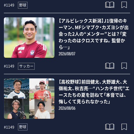
野球
#1149
【アルビレックス新潟】J1復帰のキ
ーマン、MFシマブク・カズヨシが出
会った2人の“メンター”とは？「変
わったのはクロスですね。監督か
ら…」
2026/08/07
サッカー
#1149
【高校野球】前田健太、大野雄大、大
嶺祐太、秋吉亮…“ハンカチ世代”エ
ースたちの夏を訪ねて「本音では、
悔しくて見られなかった」
2026/08/06
野球
#1149