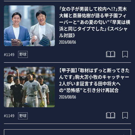
「女の子が男装して校内へ!?」荒木
大輔と斎藤佑樹が語る甲子園フィ
ーバーと“あの夏の匂い”「早実は横
浜と同じタイプでした」《スペシャ
ル対談》
2026/08/06
野球
#1149
【甲子園】「取材はずっと断ってきた
んです」駒大苫小牧のキャッチャー
2人がいま証言する田中将大へ
の“恐怖感”と引き分け再試合
2026/08/06
野球
#1149