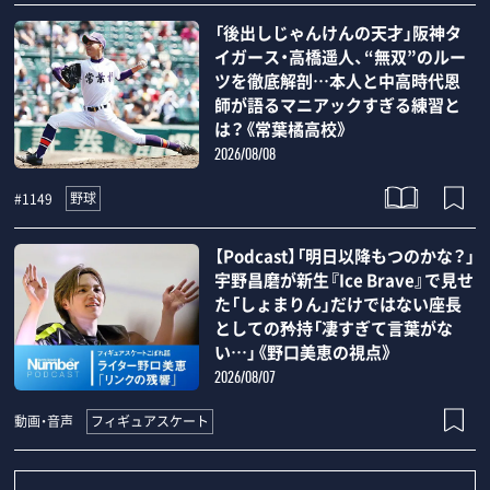
「後出しじゃんけんの天才」阪神タ
イガース・高橋遥人、“無双”のルー
ツを徹底解剖…本人と中高時代恩
師が語るマニアックすぎる練習と
は？《常葉橘高校》
2026/08/08
野球
#1149
【Podcast】「明日以降もつのかな？」
宇野昌磨が新生『Ice Brave』で見せ
た「しょまりん」だけではない座長
としての矜持「凄すぎて言葉がな
い…」《野口美恵の視点》
2026/08/07
フィギュアスケート
動画・音声