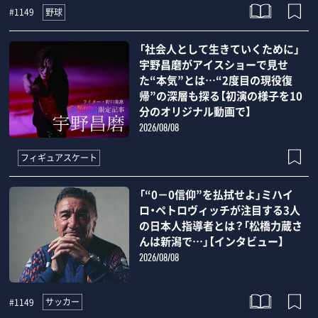
野球
#1149
「社会人として生きていくために」
宇野昌磨がアイスショーで見せ
た“本気”とは…“2度目の現役復
帰”の深層も探る【初演の様子を10
分のオリジナル動画で】
2026/08/08
フィギュアスケート
「“0－0信仰”を払拭せよ」ミハイ
ロ・ペトロヴィッチが注目する3人
の日本人指導者とは？「松橋力蔵さ
んは新潟で…」【インタビュー】
2026/08/08
サッカー
#1149