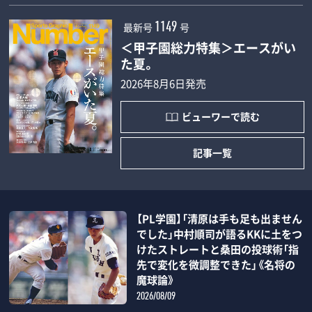
最新号
号
1149
＜甲子園総力特集＞エースがい
た夏。
2026年8月6日発売
ビューワーで読む
記事一覧
【PL学園】「清原は手も足も出ません
でした」中村順司が語るKKに土をつ
けたストレートと桑田の投球術「指
先で変化を微調整できた」《名将の
魔球論》
2026/08/09