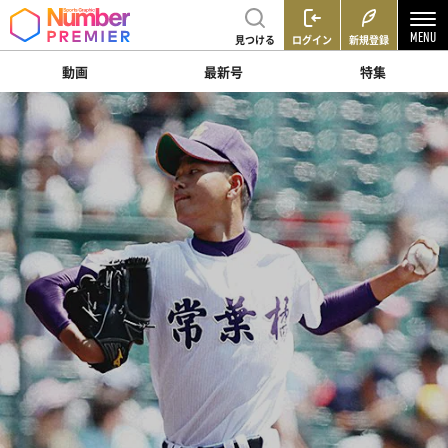
見つける
ログイン
新規登録
動画
最新号
特集