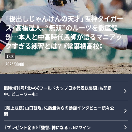
「“0－0信仰”を払拭せよ」ミハイロ・ペト
「後出しじゃんけんの天才」阪神タイガー
ダルビッシュの夏を終わらせた三塁手…
「女の子が男装して校内へ!?」荒木大輔と
ロヴィッチが注目する3人の日本人指導
ス・高橋遥人、“無双”のルーツを徹底解
22年後に浮かべた“笑顔”と“涙”の理由
斎藤佑樹が語る甲子園フィーバーと“あ
者とは？「松橋力蔵さんは新潟で…」【イ
剖…本人と中高時代恩師が語るマニアッ
とは？《最強右腕「甲子園ラストゲーム」
の夏の匂い”「早実は横浜と同じタイプで
ンタビュー】
クすぎる練習とは？《常葉橘高校》
の真実》
した」《スペシャル対談》
サッカー
野球
野球
野球
2026/08/08
2026/08/08
2026/08/07
2026/08/06
臨時増刊号「北中米ワールドカップ日本代表総集編」も配信
中。ビューワーも！
【陸上競技】山口智規、佐藤圭汰らの動画インタビュー続々公
開
《プレゼント企画》『監督、神になる』、NZワイン