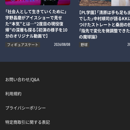
「社会人として生きていくために」
【PL学園】「清原は手も足も
宇野昌磨がアイスショーで見せ
でした」中村順司が語るKK
た“本気”とは…“2度目の現役復
つけたストレートと桑田の
帰”の深層も探る【初演の様子を10
「指先で変化を微調整できた
分のオリジナル動画で】
の魔球論》
フィギュアスケート
野球
2026/08/08
2
お問い合わせ/Q&A
利用規約
プライバシーポリシー
特定商取引に関する表記