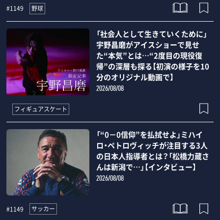
野球
#1149
「社会人として生きていくために」
宇野昌磨がアイスショーで見せ
た“本気”とは…“2度目の現役復
帰”の深層も探る【初演の様子を10
分のオリジナル動画で】
2026/08/08
フィギュアスケート
「“0－0信仰”を払拭せよ」ミハイ
ロ・ペトロヴィッチが注目する3人
の日本人指導者とは？「松橋力蔵さ
んは新潟で…」【インタビュー】
2026/08/08
サッカー
#1149