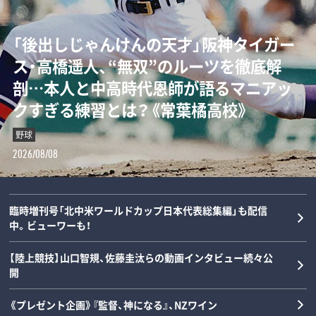
「“0－0信仰”を払拭せよ」ミハイロ・ペト
「後出しじゃんけんの天才」阪神タイガー
ダルビッシュの夏を終わらせた三塁手…
「女の子が男装して校内へ!?」荒木大輔と
ロヴィッチが注目する3人の日本人指導
ス・高橋遥人、“無双”のルーツを徹底解
22年後に浮かべた“笑顔”と“涙”の理由
斎藤佑樹が語る甲子園フィーバーと“あ
者とは？「松橋力蔵さんは新潟で…」【イ
剖…本人と中高時代恩師が語るマニアッ
とは？《最強右腕「甲子園ラストゲーム」
の夏の匂い”「早実は横浜と同じタイプで
ンタビュー】
クすぎる練習とは？《常葉橘高校》
の真実》
した」《スペシャル対談》
サッカー
野球
野球
野球
2026/08/08
2026/08/08
2026/08/07
2026/08/06
臨時増刊号「北中米ワールドカップ日本代表総集編」も配信
中。ビューワーも！
【陸上競技】山口智規、佐藤圭汰らの動画インタビュー続々公
開
《プレゼント企画》『監督、神になる』、NZワイン