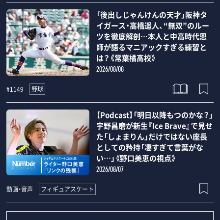
「後出しじゃんけんの天才」阪神タ
イガース・高橋遥人、“無双”のルー
ツを徹底解剖…本人と中高時代恩
師が語るマニアックすぎる練習と
は？《常葉橘高校》
2026/08/08
野球
#1149
【Podcast】「明日以降もつのかな？」
宇野昌磨が新生『Ice Brave』で見せ
た「しょまりん」だけではない座長
としての矜持「凄すぎて言葉がな
い…」《野口美恵の視点》
2026/08/07
フィギュアスケート
動画・音声