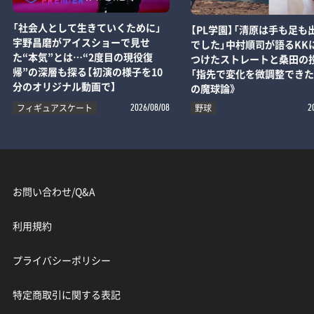
「社会人として生きていくために」
【PL学園】「清原は手も足も
宇野昌磨がアイスショーで見せ
でした」中村順司が語るKK
た“本気”とは…“2度目の現役復
つけたストレートと桑田の
帰”の深層も探る【初演の様子を10
「指先で変化を微調整できた
分のオリジナル動画で】
の魔球論》
フィギュアスケート
野球
2026/08/08
2
お問い合わせ/Q&A
利用規約
プライバシーポリシー
特定商取引に関する表記