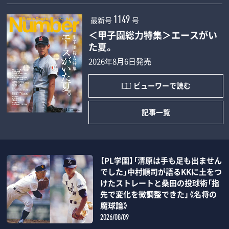
最新号
号
1149
＜甲子園総力特集＞エースがい
た夏。
2026年8月6日発売
ビューワーで読む
記事一覧
【PL学園】「清原は手も足も出ません
でした」中村順司が語るKKに土をつ
けたストレートと桑田の投球術「指
先で変化を微調整できた」《名将の
魔球論》
2026/08/09