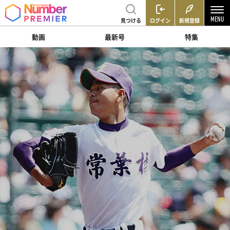
見つける
ログイン
新規登録
動画
最新号
特集