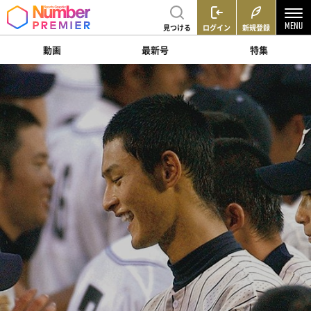
見つける
ログイン
新規登録
動画
最新号
特集