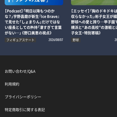
【Podcast】「明日以降もつのか
【エッセイ】「胸のドキドキ
な？」宇野昌磨が新生『Ice Brave』
収らなかった」彬子女王が
で見せた「しょまりん」だけではな
野球への愛と誇り…甲子園
い座長としての矜持「凄すぎて言葉
横浜と“あの高校”の激戦と
がない…」《野口美恵の視点》
子女王・特別寄稿》
フィギュアスケート
野球
2026/08/07
2
お問い合わせ/Q&A
利用規約
プライバシーポリシー
特定商取引に関する表記