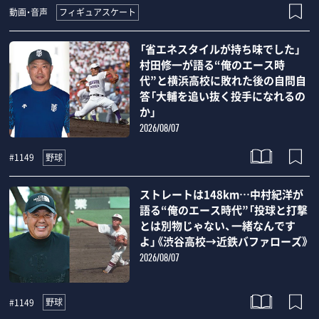
フィギュアスケート
動画・音声
「省エネスタイルが持ち味でした」
村田修一が語る“俺のエース時
代”と横浜高校に敗れた後の自問自
答「大輔を追い抜く投手になれるの
か」
2026/08/07
野球
#1149
ストレートは148km…中村紀洋が
語る“俺のエース時代”「投球と打撃
とは別物じゃない、一緒なんです
よ」《渋谷高校→近鉄バファローズ》
2026/08/07
野球
#1149