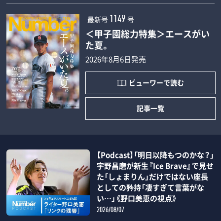
最新号
号
1149
＜甲子園総力特集＞エースがい
た夏。
2026年8月6日発売
ビューワーで読む
記事一覧
【Podcast】「明日以降もつのかな？」
宇野昌磨が新生『Ice Brave』で見せ
た「しょまりん」だけではない座長
としての矜持「凄すぎて言葉がな
い…」《野口美恵の視点》
2026/08/07