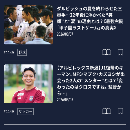
ダルビッシュの夏を終わらせた三
塁手…22年後に浮かべた“笑
顔”と“涙”の理由とは？《最強右腕
「甲子園ラストゲーム」の真実》
2026/08/07
野球
#1149
【アルビレックス新潟】J1復帰のキ
ーマン、MFシマブク・カズヨシが出
会った2人の“メンター”とは？「変
わったのはクロスですね。監督か
ら…」
2026/08/07
サッカー
#1149