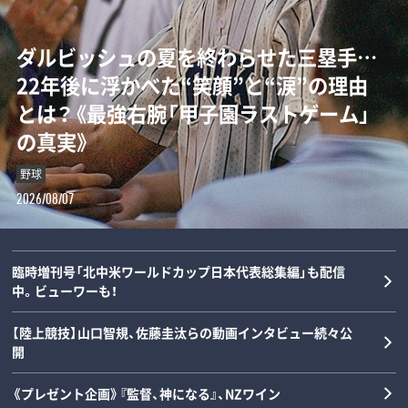
ダルビッシュの夏を終わらせた三塁手…
「女の子が男装して校内へ!?」荒木大輔と
【甲子園】横浜高校の“歴代最強エース”は
「Qちゃん、マジで何してんの！」高橋尚子
22年後に浮かべた“笑顔”と“涙”の理由
斎藤佑樹が語る甲子園フィーバーと“あ
誰なのか…松坂大輔と渡辺元智が語
の愛称を生んだ“裸にアルミホイル”と小
とは？《最強右腕「甲子園ラストゲーム」
の夏の匂い”「早実は横浜と同じタイプで
る“背番号1”の条件「人間的には丹波し
出義雄が書いた鬼メニュー「今日は日本
の真実》
した」《スペシャル対談》
かない」
記録が練習…」《浜田雅功の対談連載》
野球
野球
野球
陸上
2026/08/07
2026/08/06
2026/08/05
2026/08/05
臨時増刊号「北中米ワールドカップ日本代表総集編」も配信
中。ビューワーも！
【陸上競技】山口智規、佐藤圭汰らの動画インタビュー続々公
開
《プレゼント企画》『監督、神になる』、NZワイン