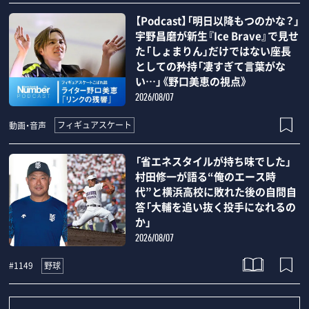
【Podcast】「明日以降もつのかな？」
宇野昌磨が新生『Ice Brave』で見せ
た「しょまりん」だけではない座長
としての矜持「凄すぎて言葉がな
い…」《野口美恵の視点》
2026/08/07
フィギュアスケート
動画・音声
「省エネスタイルが持ち味でした」
村田修一が語る“俺のエース時
代”と横浜高校に敗れた後の自問自
答「大輔を追い抜く投手になれるの
か」
2026/08/07
野球
#1149