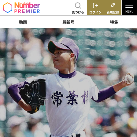
見つける
ログイン
新規登録
動画
最新号
特集