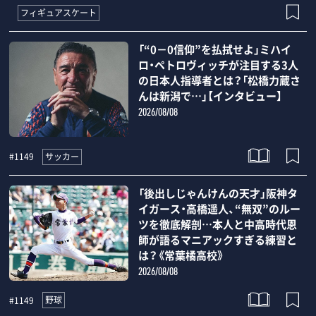
フィギュアスケート
「“0－0信仰”を払拭せよ」ミハイ
ロ・ペトロヴィッチが注目する3人
の日本人指導者とは？「松橋力蔵さ
んは新潟で…」【インタビュー】
2026/08/08
サッカー
#1149
「後出しじゃんけんの天才」阪神タ
イガース・高橋遥人、“無双”のルー
ツを徹底解剖…本人と中高時代恩
師が語るマニアックすぎる練習と
は？《常葉橘高校》
2026/08/08
野球
#1149